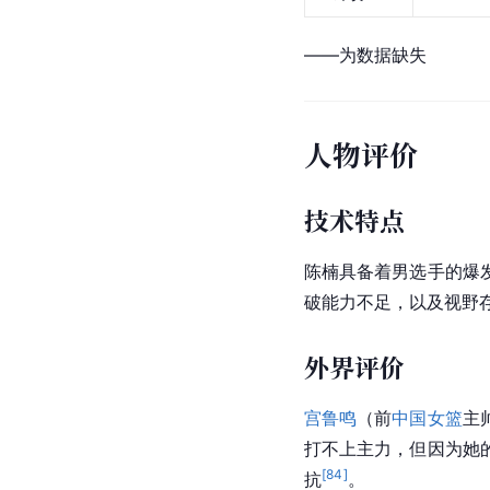
——为数据缺失
人物评价
技术特点
陈楠具备着男选手的爆
破能力不足，以及视野
外界评价
宫鲁鸣
（前
中国女篮
主
打不上主力，但因为她
[
84
]
抗
。