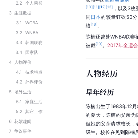
2.2
个人荣誉
[
10
]
[
11
]
[
12
]
[
13
]
，以及3枚
3
生涯数据
同
日本
的较量狂砍50分
3.1
WCBA
[
18
]
绩
。
3.2
WNBA
陈楠还曾赴WNBA联赛征
3.3
韩国联赛
[
19
]
被裁
。
2017年全运会
3.4
国家队
4
人物评价
人物经历
4.1
技术特点
4.2
外界评价
早年经历
5
场外生活
5.1
家庭生活
陈楠出生于1983年12
5.2
其它工作
的夏天，陈楠的父亲为
6
花絮趣闻
但她的父亲请求校长，
7
争议事件
级生。校长在见到陈楠