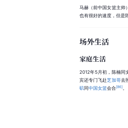
马赫
（前
中国女篮
主帅
也有很好的速度，但是
场外生活
家庭生活
2012年5月初，陈楠同
宾还专门飞赴
芝加哥
去
[
86
]
矶
同
中国女篮
会合
。