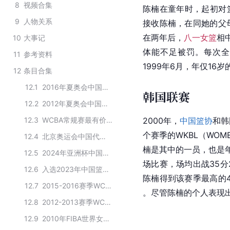
8
视频合集
陈楠在童年时，起初对
9
人物关系
接收陈楠，在同她的父
在两年后，
八一女篮
相
10
大事记
体能不足被罚。每次全
11
参考资料
1999年6月，年仅1
12
条目合集
12.1
2016年夏奥会中国女篮名单
韩国联赛
12.2
2012年夏奥会中国女篮名单
12.3
WCBA常规赛最有价值球员
2000年，
中国篮协
和韩
个赛季的WKBL（WOMEN
12.4
北京奥运会中国代表团篮球运动员
楠是其中的一员，也是
12.5
2024年亚洲杯中国U18女篮集训大名单
场比赛，场均出战35分2
12.6
入选2023年中国篮球名人堂女运动员推举名单
陈楠得到该赛季最高的
12.7
2015-2016赛季WCBA八一广博文具篮球俱乐部球员名单
。尽管陈楠的个人表现出
12.8
2012-2013赛季WCBA获奖者
12.9
2010年FIBA世界女篮锦标赛中国队球员名单