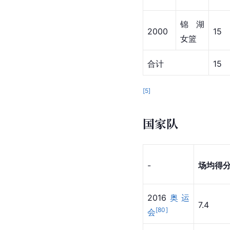
锦湖
2000
15
女篮
合计
15
[
5
]
国家队
-
场均得
2016
奥运
7.4
[
80
]
会