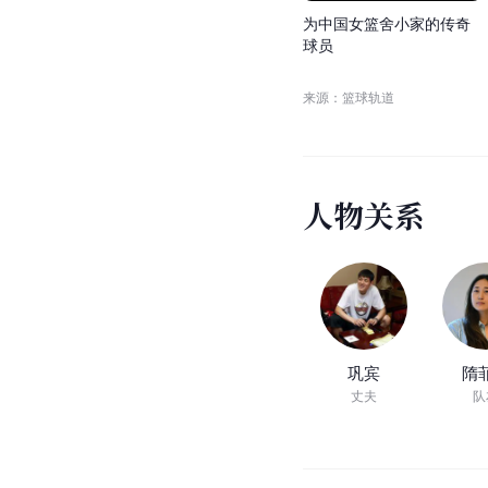
为
中
国
女
篮
舍
小
家
的
传
奇
球
员
来源：篮球轨道
人
物
关
系
巩宾
隋
丈夫
队