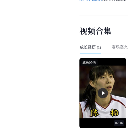
视
频
合
集
成长经历
赛场高光
(
1
)
成长经历
02:16