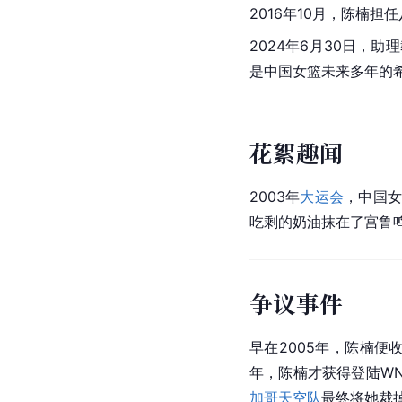
2016年10月，陈楠
2024年6月30日，
是中国女篮未来多年的希
花絮趣闻
2003年
大运会
，
中国
吃剩的奶油抹在了宫鲁
争议事件
早在2005年，陈楠
年，陈楠才获得登陆W
加哥天空队
最终将她裁