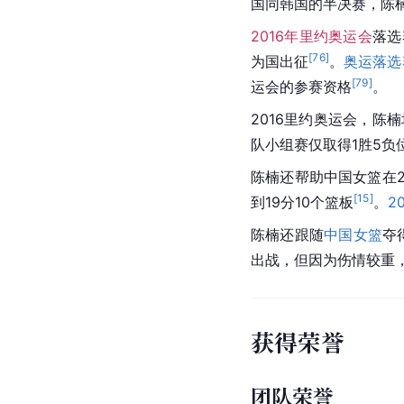
国同
韩国
的半决赛，陈
2016年里约奥运会
落选
[
76
]
为国出征
。
奥运落选
[
79
]
运会
的参赛资格
。
2016
里约
奥运会
，陈楠
队小组赛仅取得1胜5负
陈楠还帮助
中国女篮
在2
[
15
]
到19分10个篮板
。
2
陈楠还跟随
中国女篮
夺
出战，但因为伤情较重
获得荣誉
团队荣誉