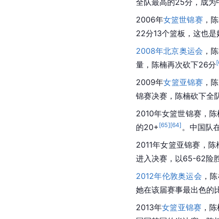
全队最高的25分，成为
2006年
女篮世锦赛
，陈
22分13个篮板，这也是
2008年北京奥运会
，陈
[
量，陈楠再次砍下26分
2009年
女篮亚锦赛
，陈
锦赛决赛，陈楠砍下全队
2010年
女篮世锦赛
，陈
[
65
]
[
64
]
的20+
。中国队在
2011年女篮亚锦赛，陈
进入决赛，以65-62险
2012年伦敦奥运会
，陈
她在该届赛事最出色的
2013年
女篮亚锦赛
，陈