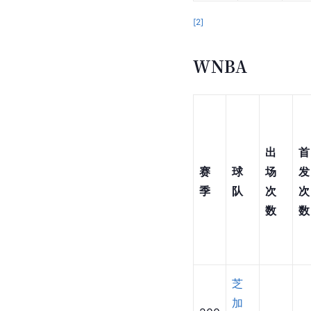
[
2
]
WNBA
出
首
赛
球
场
发
季
队
次
次
数
数
芝
加