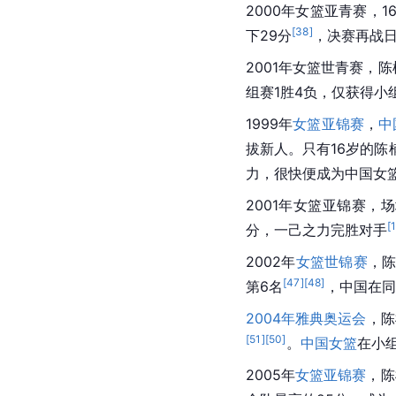
2000年女篮
亚青赛
，1
[
38
]
下29分
，决赛再战日
2001年女篮世青赛，陈楠
组赛1胜4负，仅获得小
1999年
女篮亚锦赛
，
中
拔新人。只有16岁的
力，很快便成为
中国女
2001年女篮亚锦赛，场
[
分
，一己之力完胜对手
2002年
女篮世锦赛
，陈
[
47
]
[
48
]
第6名
，中国在同
2004年雅典奥运会
，陈
[
51
]
[
50
]
。
中国女篮
在小
2005年
女篮亚锦赛
，陈