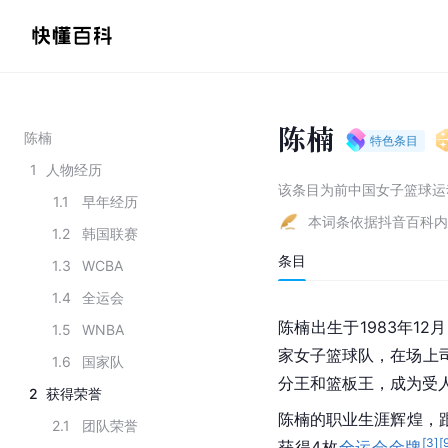
陈楠
陈楠
特色条目
1
人物经历
该条目为
前中国女子篮球运
1.1
早年经历
本词条依据抖音百科内
1.2
韩国联赛
条目
1.3
WCBA
1.4
全运会
陈楠出生于1983年12
1.5
WNBA
家女子篮球队，在场上
1.6
国家队
分王和篮板王，成为受
2
获得荣誉
陈楠的职业生涯辉煌，
2.1
团队荣誉
[
3
]
[
获得4枚
全运会
金牌