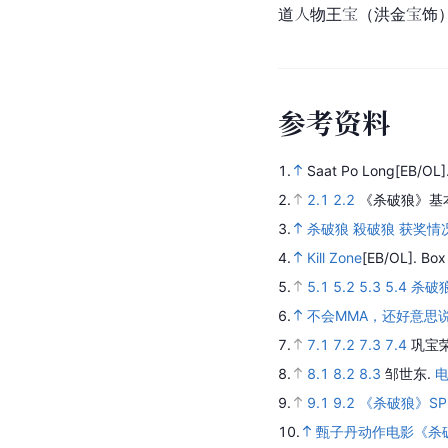
04:05
《
杀
破
狼
》
马
军
和
阿
积
的
巷
战
片
段
来源：杰瑞和汤姆
剧
情
简
介
是一部具有典型香港特
道人物王宝（洪金宝饰
参
考
资
料