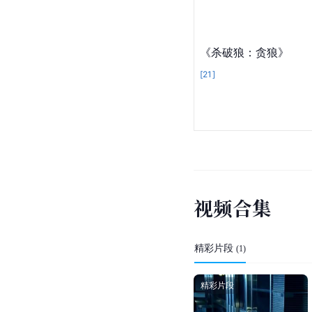
传
）
[
19
]
《杀破狼II》
（又名:《杀破狼2
赦》）
[
20
]
《杀破狼：贪狼》
[
21
]