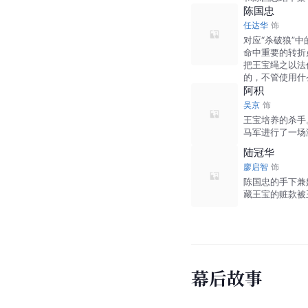
陈国忠
任达华
饰
对应“杀破狼”
命中重要的转折
把王宝绳之以法
的，不管使用什
阿积
吴京
饰
王宝培养的杀手
马军进行了一场
陆冠华
廖启智
饰
陈国忠的手下兼
藏王宝的赃款被
幕后故事