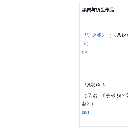
今年（2005年）的香
走板，
社琪峰
的《
黑社
突起其神采直追全盛时
续集与衍生作
2007年，《
导火线
》于
的
前传
，影片发生199
狼》的续作，由
吴京
和
年，“杀破狼系列第三部
续集与衍生作品
《
导火线
》（《杀破