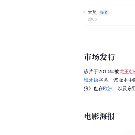
大奖
提名
2005
市场发行
该片于2010年被
龙王朝
班牙语
字幕。该版本中
狼》也在
欧洲
、以及东
电影海报