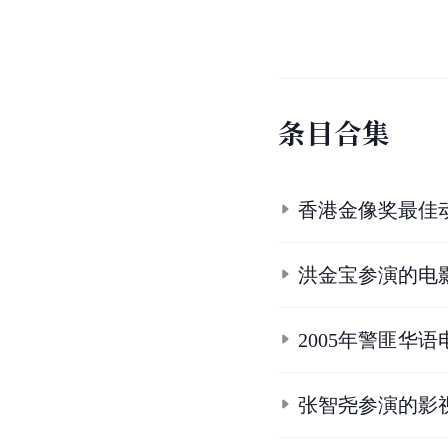
1.
Saat Po Long
[EB/OL]
2.
2.1
2.2
《杀破狼》基
3.
杀破狼 殺破狼 获奖情
4.
Kill Zone
[EB/OL].
Box
5.
5.1
5.2
5.3
5.4
杀破
6.
不会MMA，还好意思
7.
7.1
7.2
7.3
7.4
巩宝
8.
8.1
8.2
8.3
邹世东.
9.
9.1
9.2
《杀破狼》SP
10.
甄子丹动作电影《杀