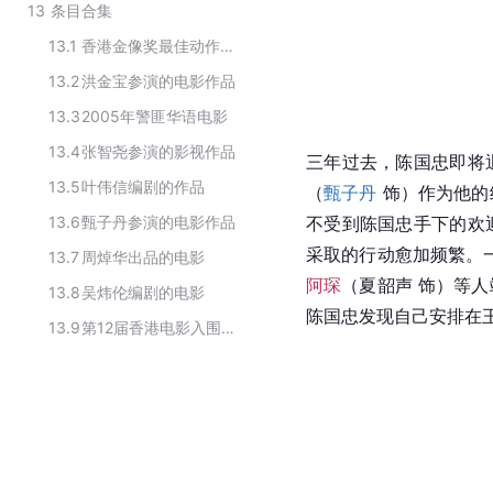
13
条目合集
13.1
香港金像奖最佳动作设计历届获奖作品
13.2
洪金宝参演的电影作品
13.3
2005年警匪华语电影
13.4
张智尧参演的影视作品
三年过去，陈国忠即将
13.5
叶伟信编剧的作品
（
甄子丹
 饰）作为他
13.6
甄子丹参演的电影作品
不受到陈国忠手下的欢
采取的行动愈加频繁。
13.7
周焯华出品的电影
阿琛
（
夏韶声
 饰）等
13.8
吴炜伦编剧的电影
陈国忠
发现自己安排在
13.9
第12届香港电影入围最佳电影