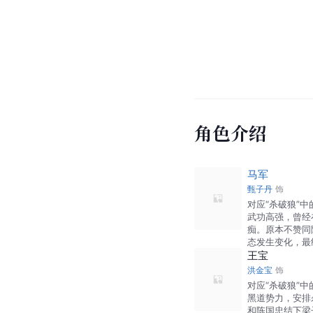
角色介绍
马军
甄子丹
饰
对应“杀破狼”
武功高强，曾经
痴。原本不赞同
态发生变化，最
王宝
洪金宝
饰
对应“杀破狼”
黑道势力，安排
和陈国忠结下梁