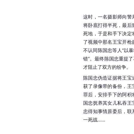
这时，一名摄影师向警
将卧底打得半死，最后
死地，于是和手下决定
了视频中那名王宝开枪
不认同
陈国忠
等人“以
错”。最终
陈国忠
重提了
才阻止了双方的纷争。
陈国忠伪造证据将王宝
获了录像带的备份，王
罪后，安排手下的阿积
国忠抚养其女儿私吞王
忠得知事情原委后，联
一死战……