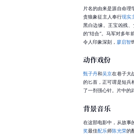
片名的由来是源自
命理
贪狼象征主人奉行
现实
黑白边缘。王宝凶残、
的“结合”。
马军
对多年
令人印象深刻，
廖启智
动作戏份
甄子丹
和
吴京
在巷子大
的
匕首
，正可谓是短兵
了一剂强心针。片中的武
背景音乐
在这部电影中，从故事
奖
最佳
配乐
师
陈光荣
的