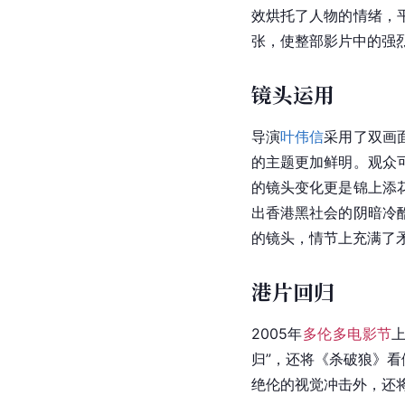
效
烘托
了人物的情绪，
张，使整部影片中的强
镜头运用
导演
叶伟信
采用了双画
的主题更加鲜明。观众
的镜头变化更是锦上添
出
香港
黑社会的阴暗冷
的镜头，情节上充满了
港片回归
2005年
多伦多电影节
归”，还将《杀破狼》
绝伦的视觉冲击外，还