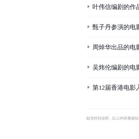
条
目
合
集
香港金像奖最佳
洪金宝参演的电
2005年警匪华语
张智尧参演的影
叶伟信编剧的作
甄子丹参演的电