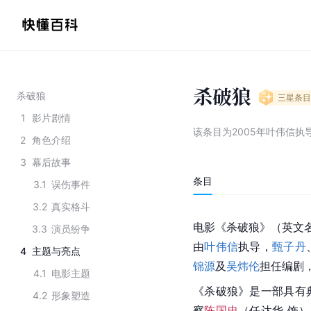
杀破狼
杀破狼
三星
条目
1
影片剧情
该条目为
2005年叶伟信执
2
角色介绍
3
幕后故事
条目
3.1
误伤事件
3.2
真实格斗
电影《杀破狼》（英文
3.3
演员纷争
由
叶伟信
执导，
甄子丹
4
主题与亮点
锦源
及
吴炜伦
担任编剧，
4.1
电影主题
《杀破狼》是一部具有
4.2
形象塑造
察
陈国忠
（任达华 饰