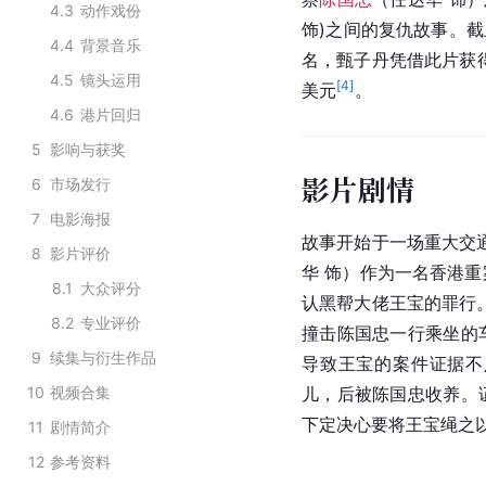
4.3
动作戏份
饰)之间的复仇故事。截止
4.4
背景音乐
名，
甄子丹
凭借此片获
4.5
镜头运用
[
4
]
美元
。
4.6
港片回归
5
影响与获奖
影片剧情
6
市场发行
7
电影海报
故事开始于一场重大交
8
影片评价
华
 饰）作为一名香港重
8.1
大众评分
认黑帮大佬王宝的罪行
8.2
专业评价
撞击陈国忠一行乘坐的
9
续集与衍生作品
导致王宝的案件证据不
10
视频合集
儿，后被
陈国忠
收养。
下定决心要将王宝绳之
11
剧情简介
12
参考资料