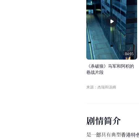
视
频
合
集
精彩片段
(
1
)
精彩片段