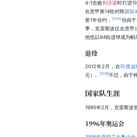
4-1击败
利沃诺
时打进1
在
意甲
第14轮对阵
国际
[
104
]
签1年合约，
但由于
季，克雷斯波仅在
意甲
他也以94粒进球成为
退役
2012年2月，在
印度超
[
108
]
元）。
不过，由于
国家队生涯
1995年2月，克雷斯波
1996年奥运会
1996年亚特兰大奥运会