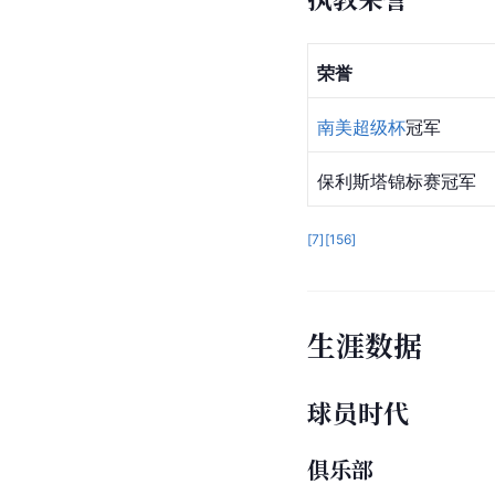
荣誉
南美超级杯
冠军
保利斯塔
锦标赛冠军
[
7
]
[
156
]
生涯数据
球员时代
俱乐部