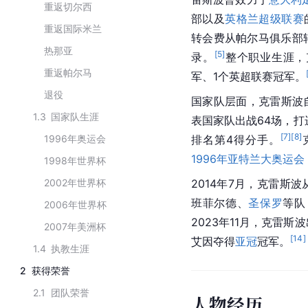
重返切尔西
部以及
英格兰超级联赛
重返国际米兰
转会费从帕尔马俱乐部
热那亚
[
5
]
录。
整个职业生涯，
重返帕尔马
军、1个英超联赛冠军。
退役
国家队层面，克雷斯波自
1.3
国家队生涯
表国家队出战64场，打
[
7
]
[
8
]
1996年奥运会
排名第4得分手。
1996年亚特兰大奥运会
1998年世界杯
2002年世界杯
2014年7月，克雷斯
班菲尔德、
圣保罗
等队
2006年世界杯
2023年11月，克雷斯
2007年美洲杯
[
14
]
艾因夺得
亚冠
冠军。
1.4
执教生涯
2
获得荣誉
2.1
团队荣誉
人物经历