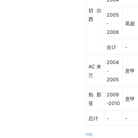
切尔
2005
西
-
英超
2006
合计
-
2004
AC米
-
意甲
兰
2005
热那
2009
意甲
亚
-2010
总计
-
-
[
19
]