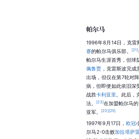
帕尔马
1996年8月14日，
[
21
]
赛
的
帕尔马
俱乐部。
帕尔马生涯首秀，但球队
佩鲁贾
，克雷斯波完成
出场，但仅在第7轮对
病，但即便如此依旧深
战胜
卡利亚里
。此后，
[
23
]
法
。
在加盟
帕尔马
的
[
23
]
[
25
]
亚军。
1997年9月17日，
欧冠
尔马
2-0击败
加拉塔萨