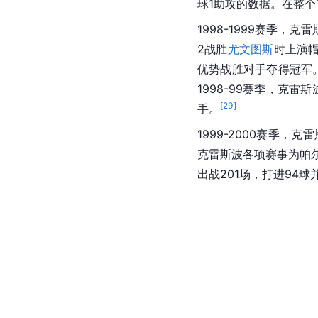
球1助攻的数据。在整个1
1998-1999赛季，克雷
2战胜
尤文图斯
时上演
优势战胜对手夺得冠军
1998-99赛季，克雷
[
29
]
手。
1999-2000赛季，克
克雷斯波各项赛事为帕尔
出战201场，打进94球