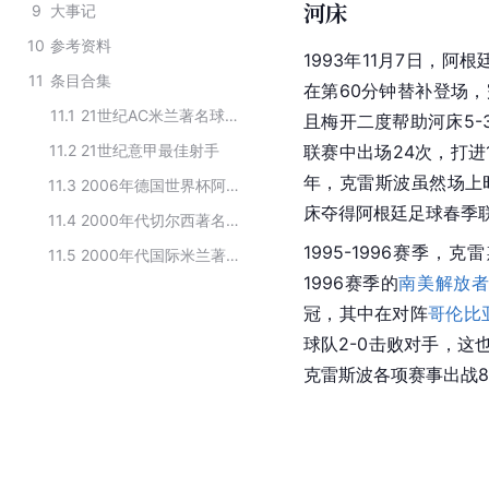
河床
9
大事记
10
参考资料
1993年11月7日，
阿根
11
条目合集
在第60分钟替补登场
11.1
21世纪AC米兰著名球员
且梅开二度帮助河床5-
11.2
21世纪意甲最佳射手
联赛中出场24次，打
年，克雷斯波虽然场上
11.3
2006年德国世界杯阿根廷队阵容
床夺得
阿根廷足球春季
11.4
2000年代切尔西著名球员
1995-1996赛季，克
11.5
2000年代国际米兰著名球员
1996赛季的
南美解放
冠，其中在对阵
哥伦比
球队2-0击败对手，这
克雷斯波各项赛事出战8