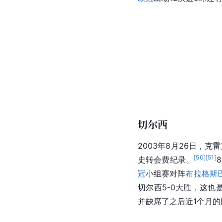
切尔西
2003年8月26日，克
[
50
]
[
51
]
史转会费纪录。
冠
小组赛对阵
布拉格斯
切尔西5-0大胜，这也
并缺席了之后近1个月的