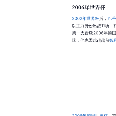
2006年世界杯
2002年世界杯
后，
巴
以主力身份出战11场，
第一支
晋级
2006年德
球，他也因此超越前
智
2006年德国世界杯
，