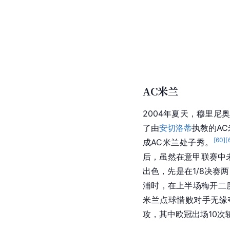
AC米兰
2004年夏天，
穆里尼
了由
安切洛蒂
执教的
A
[
60
]
[
成AC米兰处子秀。
后，虽然在
意甲联赛
中
出色，先是在1/8决赛
浦
时，在上半场
梅开二
米兰
点球
惜败对手无缘
攻，其中
欧冠
出场10次