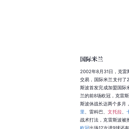
国际米兰
2002年8月31日，
交易，国际米兰支付了2
斯波首发完成加盟国际
兰
的前8场
欧冠
，克雷斯
斯波休战长达两个多月，
里
、
雷科巴
、
文托拉
、
战术打法，克雷斯波被
欧冠
出场12次进9球还