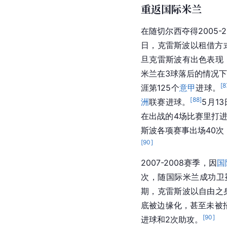
重返国际米兰
在随
切尔西
夺得2005-
日，克雷斯波以租借方
旦克雷斯波有出色表现
米兰在3球落后的情况下
[
8
涯第125个
意甲
进球。
[
88
]
洲
联赛
进球。
5月1
在出战的4场比赛里打
斯波各项赛事出场40次
[
90
]
2007-2008赛季，因
国
次，随国际米兰成功卫
期，克雷斯波以自由之
底被边缘化，甚至未被
[
90
]
进球和2次助攻。