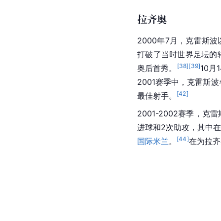
拉齐奥
2000年7月，克雷斯波
打破了当时世界足坛的
[
38
]
[
39
]
奥后
首秀
。
10月
2001赛季中，克雷斯
[
42
]
最佳射手。
2001-2002赛季
进球和2次助攻，其中在
[
44
]
国际米兰
。
在为
拉齐