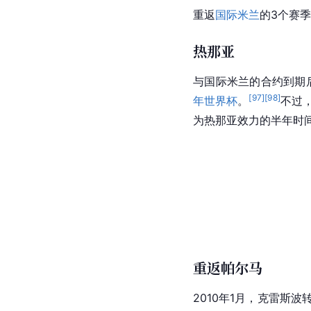
重返
国际米兰
的3个赛
热那亚
与国际米兰的合约到期后
[
97
]
[
98
]
年世界杯
。
不过
为
热那亚
效力的半年时
重返帕尔马
2010年1月，克雷斯波