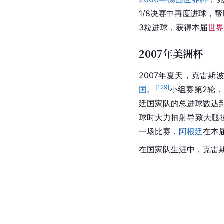
1/8决赛中再度进球，帮
3粒进球，获得本届
世界
2007年美洲杯
2007年夏天，克雷斯
[
129
]
国
。
小组赛第2轮，
廷国家队的总进球数达到
球时大力抽射导致大腿
一场比赛，
阿根廷
在本
在国家队生涯中，克雷斯