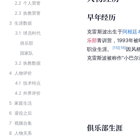
2.2
个人荣誉
2.3
执教荣誉
早年经历
3
生涯数据
克雷斯波出生于
阿根廷
3.1
球员时代
乐部
青训营，1993年
俱乐部
[
15
]
[
16
]
职业生涯。
因风
国家队
克雷斯波被称作“小巴尔
3.2
执教数据
4
人物评价
4.1
技术特点
4.2
外界评价
5
家庭生活
6
退役之后
7
视频合集
俱乐部生涯
8
人物关系