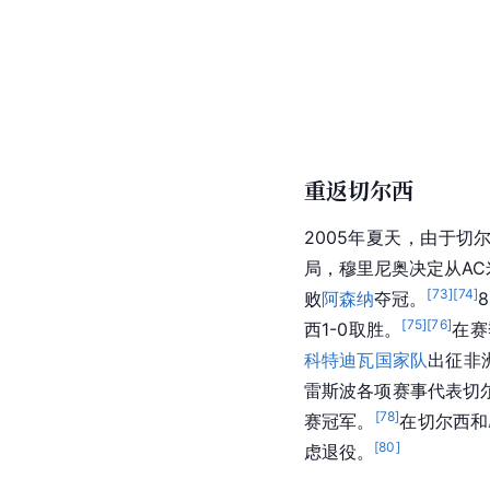
重返切尔西
2005年夏天，由于
切
局，
穆里尼奥
决定从A
[
73
]
[
74
]
败
阿森纳
夺冠。
[
75
]
[
76
]
西
1-0取胜。
在赛
科特迪瓦国家队
出征
非
雷斯波各项赛事代表
切
[
78
]
赛冠军。
在
切尔西
和
[
80
]
虑退役。