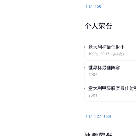
[
1
]
[
7
]
[
156
]
个人荣誉
意大利杯最佳射手
1999
、
2007
（共
2
次）
世界杯最佳阵容
2006
意大利甲级联赛最佳射
2001
[
1
]
[
7
]
[
127
]
[
156
]
执教荣誉