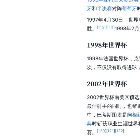
牙
和
半决赛
对阵
葡萄牙
1997年4月30日，世
[
112
]
[
113
]
胜。
1998年2
1998年世界杯
1998年法国世界杯
，克
次，不仅没有取得进球
2002年世界杯
2002世界杯
南美区预选
最佳射手的同时，也帮
中，
巴蒂斯图塔
是
阿根
典
时斩获职业生涯世界
[
120
]
[
121
]
[
122
]
赛。