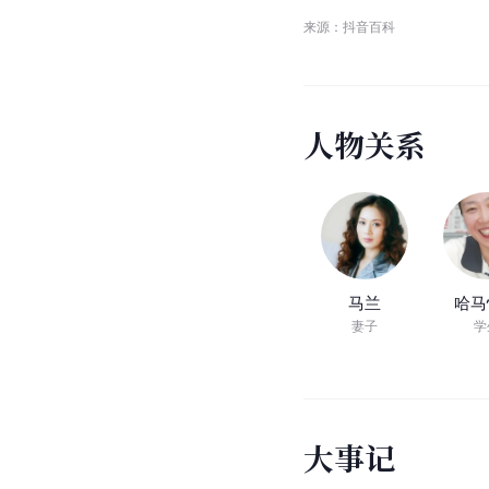
人物概述
01:29
余
秋
雨
—
—
国
家
级
突
出
贡
献
专
家
来源：抖音百科