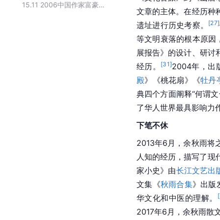
15.11
2006中国作家富豪榜前十名
文章的主体。在经历种
[
27
]
遗址进行历史考察。
等文明衰落的根本原因
展报告》的设计、研讨
[
31
]
经历。
2004年，
殿
》《桃花扇》《
牡丹
典四个方面阐释“何谓
了华人世界最具影响力
下笔不休
2013年6月，余秋雨
人知的经历，描写了现
家小史》由
长江文艺出
文集《
秋雨合集
》出版
[
华文化和中医的理解。
2017年6月，余秋雨散