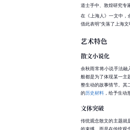
注重文明
中华文明之脉在不断发
雨根据这些思考，在《
传统，在尊重传统的基
余秋雨对待文明，始终
叹
》中通过
金字塔
指出
强权下的普遍遭遇，从
忧患意识
强烈的忧患意识是余秋
忧患意识体现在对传统
道士手中、敦煌研究专
在《
上海人
》一文中，
借此表明“失落了上海