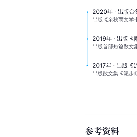
人
物
关
系
马兰
哈马
妻子
学
大
事
记
2020年 · 出版合
出版《余秋雨文学十