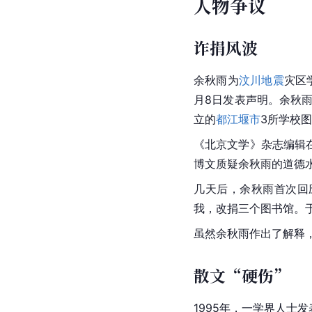
人物轶事
老夫少妻
余秋雨与
马兰
结婚来的
呀，你做我的老公也不
作为
安徽省黄梅戏剧院
补偿自己不能居家的日
得整整齐齐带回来，回
马兰
对他们“老少配”的
人物争议
诈捐风波
余秋雨为
汶川地震
灾区