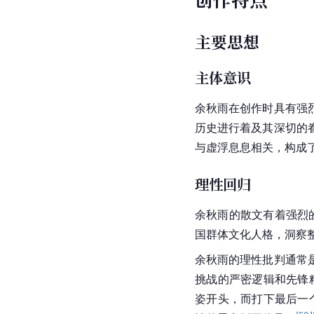
以上作品参考资料：
小说
作品名
[
47
]
《
冰河
》
[
48
]
《
空岛
》
创作特点
主要思想
主体意识