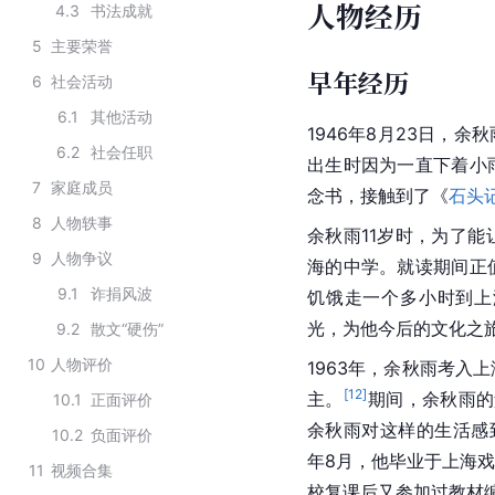
人物经历
4.3
书法成就
5
主要荣誉
早年经历
6
社会活动
6.1
其他活动
1946年8月23日，
6.2
社会任职
出生时因为一直下着小
7
家庭成员
念书，接触到了《
石头
8
人物轶事
余秋雨11岁时，为了
9
人物争议
海的中学。就读期间正
9.1
诈捐风波
饥饿走一个多小时到上
光，为他今后的文化之
9.2
散文“硬伤”
10
人物评价
1963年，余秋雨考入
上
[
12
]
主。
期间，余秋雨的
10.1
正面评价
余秋雨对这样的生活感
10.2
负面评价
年8月，他毕业于上海
11
视频合集
校复课后又参加过教材