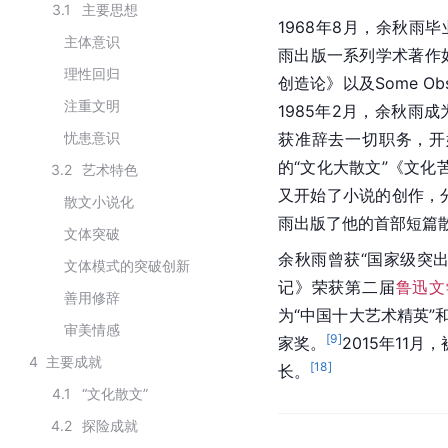
3.1
主要思想
1968年8月，余秋雨毕
主体意识
雨出版一系列学术著作
理性回归
创造论》以及Some Observat
注重文明
1985年2月，余秋雨
忧患意识
获准辞去一切职务，开
的“文化大散文”《文化
3.2
艺术特色
又开始了小说的创作，
散文小说化
雨出版了他的首部短篇
文体突破
余秋雨曾获“国家级突出
文体模式的突破创新
记》荣获第二届
鲁迅文
善用修辞
为“中国十大艺术精英”
审美情感
[
9
]
家奖。
2015年11
4
主要成就
[
18
]
长。
4.1
“文化散文”
4.2
探险成就