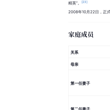
社会活动
其他活动
2008年9月10日上午，
戏党委书记
谢巍
围绕《
社会任职
1986年，余秋雨被任命
[
23
]
精英”。
2008年10月22日