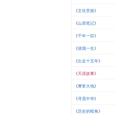
作品名
《
一个王朝的背影
》
《
霜冷长河
》
《
北方的遗迹
》
《
行者无疆
》
《
文化苦旅
》
《
山居笔记
》