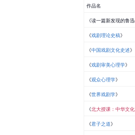
《
何谓文化
》
《
吾家小史
》
《
雨夜短文
》
《余秋雨文学十卷：中
[
45
]
以上作品参考资料：
学术著作
作品名
《读一篇新发现的鲁迅