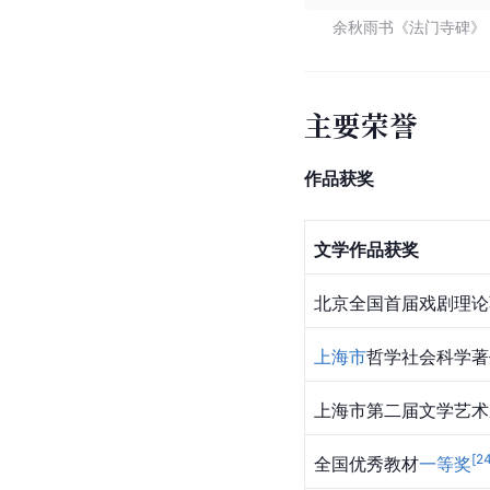
书法成就
余秋雨不仅是文化学者
日，《
余秋雨翰墨展
》
[
68
]
成为当地文化景观。
在《余秋雨翰墨展》中
原
的《
离骚
》、
庄子
的
余秋雨书《法门寺碑》
主要荣誉