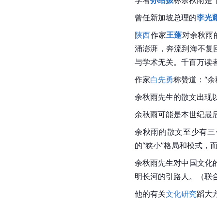
该书也并未引起余秋雨
敬告全国读者书》，拒
[
89
]
点。
人物评价
正面评价
著名诗人
余光中
曾言：
小说家
白先勇
说：“余
学者
孙绍振
称余秋雨是“
曾任
新加坡
总理的
李光
陕西
作家
王蓬
对余秋雨
涌澎湃，奔流到海不复回