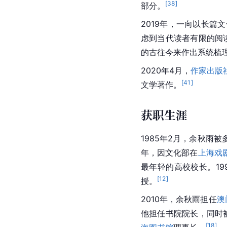
[
38
]
部分。
2019年，一向以长
虑到当代读者有限的阅
的古往今来作出系统梳
2020年4月，
作家出版
[
41
]
文学著作。
获职生涯
1985年2月，余秋雨
年，因文化部在
上海戏
最年轻的高校校长。19
[
12
]
授。
2010年，余秋雨担任
澳
他担任书院院长，同时
[
18
]