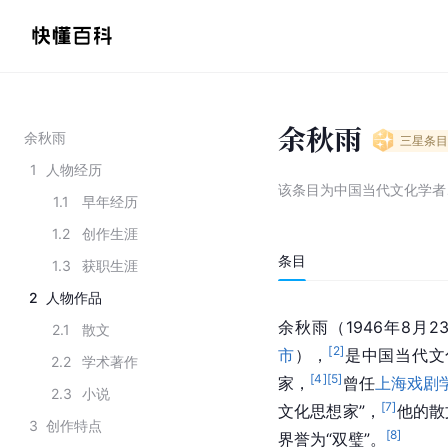
余秋雨
余秋雨
三星
条目
1
人物经历
该条目为
中国当代文化学者
1.1
早年经历
1.2
创作生涯
条目
1.3
获职生涯
2
人物作品
余秋雨（1946年8月
2.1
散文
[
2
]
市
），
是中国当代文
2.2
学术著作
[
4
]
[
5
]
家，
曾任
上海戏剧
2.3
小说
[
7
]
文化思想家”，
他的散
3
创作特点
[
8
]
界誉为“双璧”。