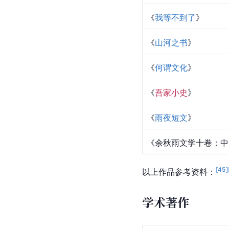
《
千年一叹
》
《
借我一生
》
《
出走十五年
》
《
天涯故事
》
《
摩挲大地
》
《
寻觅中华
》
《
历史的暗角
》
《
我等不到了
》
《
山河之书
》