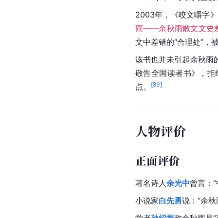
月8日发表声明。余秋
立的
都江堰市
3所学校
《北京文学》杂志编辑
博文质疑余秋雨的道德
几天后，余秋雨首次回
我，改捐三个图书馆。于
虽然余秋雨作出了解释
散文“硬伤”
1995年，一学界人士
2003年，《
咬文嚼字
》
雨——余秋雨散文文史
文中差错的“合理处”，