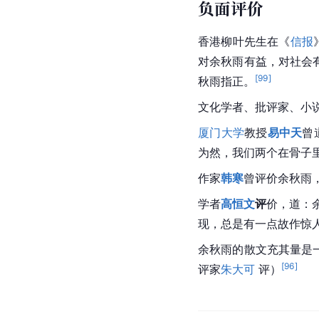
与学术无关。千百万读
作家
白先勇
称赞道：“
余秋雨先生的散文出现
余秋雨可能是本世纪最
余秋雨的散文至少有三
的“狭小”格局和模式，
余秋雨先生对中国文化
明长河的引路人。（联
他的有关
文化研究
蹈大
负面评价
香港柳叶先生在《
信报
对余秋雨有益，对社会
[
99
]
秋雨指正。