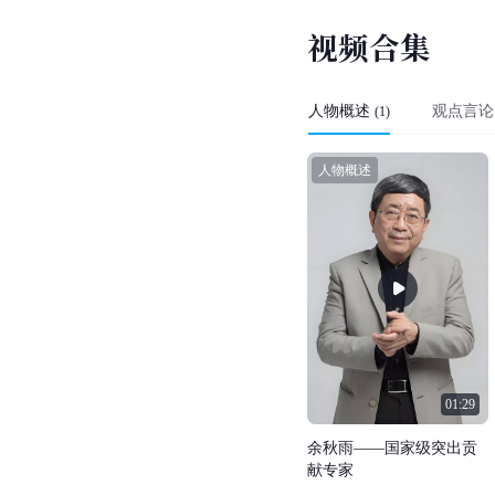
文化学者、批评家、
小
厦门大学
教授
易中天
曾
为然，我们两个在骨子里
作家
韩寒
曾评价余秋雨
学者
高恒文
评
价，道：
现，总是有一点故作惊
余秋雨的散文充其量是
[
96
]
评家
朱大可
 评）
视
频
合
集
人物概述
观点言论
(
1
)