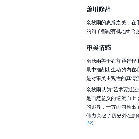
的观念意识对于健全人格
湖梦
》中他同情古代官
文体模式的突破创
余秋雨突破了传统散文
的散文篇幅宏大，使得
径，以议论为核心，通
余秋雨的散文中增加了
说，古代文人在社会政
议论语言。再如《
寂寞
至今所产生的关于家的
善用修辞
余秋雨的思辨之美，在
的句子都能有机地组合