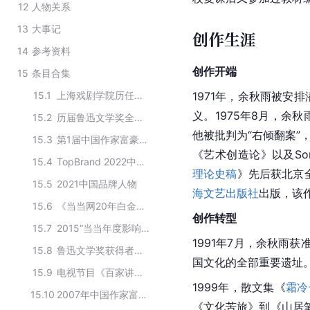
12
人物关系
13
大事记
创作生涯
14
参考资料
创作开端
15
条目合集
15.1
上海戏剧学院历任院长
1971年，余秋雨被安
义。1975年8月，余秋
15.2
历届鲁迅文学奖全国优秀散文杂文奖获得者名单
他被批判为“右倾翻案”
15.3
第1届中国作家富豪榜TOP3
《艺术创造论》以及Some Ob
15.4
TopBrand 2022中国品牌人物
理论史稿
》先后获北京
15.5
2021中国品牌人物
海文艺出版社
出版，该
15.6
《当当网20年白金作家》成员名单
创作转型
15.7
2015“当当年度影响力作家”名单
1991年7月，余秋
15.8
鲁迅文学奖获得者名单
国文化的全部重要遗址。
15.9
电视节目《百家讲坛：语言的方程》的主要演员
1999年，散文集《
霜冷
15.10
2007年中国作家富豪榜前25名
《文化苦旅》到《山居