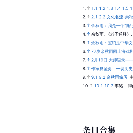
2019年 · 出版
出版首部短篇散文
2017年 · 出版
出版散文集《泥步
参
考
资
料
1.
1.1
1.2
1.3
1.4
1.5
1
2.
2.1
2.2
文化名流-余
3.
余秋雨：我是一个“随
4.
余秋雨.
《老子通释》