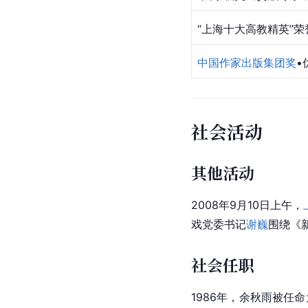
[
72
]
台湾白金作家奖
[
73
]
丰子恺散文奖
美术作品获奖
中国美术书籍金牛杯金
个人获奖
奖项
“国家级突出贡献专家
“上海十大高教精英”荣
中国作家出版集团奖
•