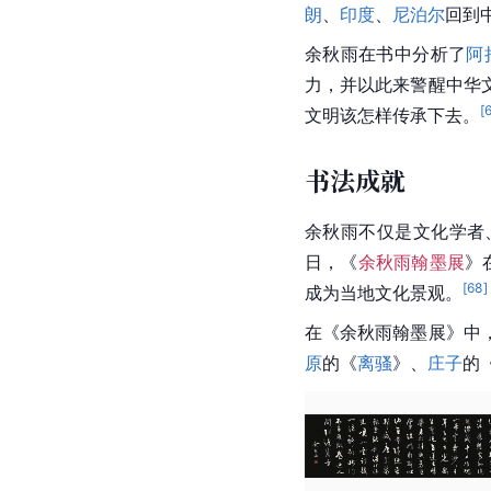
余秋雨开创了“文化大散
论探索，是当代理想散
化教养提供了带有启蒙
余秋雨为
中国
当代散文
的历史文化散文创作，
心，提供了范例，为90
探险成就
1999年，中国香港凤
跋涉四万公里，踏上一
朗
、
印度
、
尼泊尔
回到
余秋雨在书中分析了
阿
力，并以此来警醒中华
[
文明该怎样传承下去。