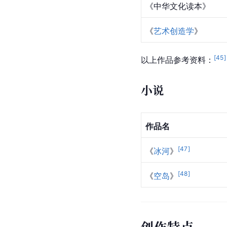
《
戏剧理论史稿
》
《
中国戏剧文化史述
》
《
戏剧审美心理学
》
《
观众心理学
》
《
世界戏剧学
》
《
北大授课：中华文化
《
君子之道
》
《中华文化读本》
《
艺术创造学
》
[
45
]