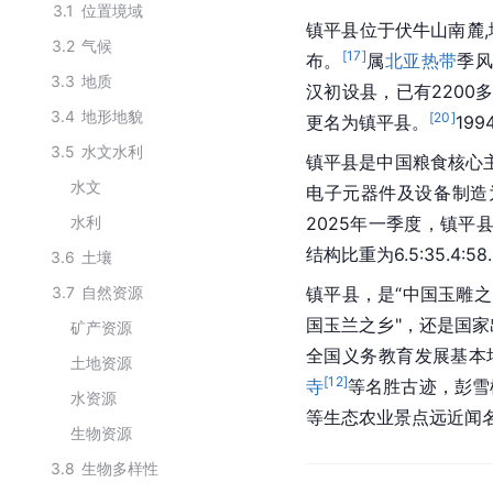
3.1
位置境域
镇平县位于伏牛山南麓
3.2
气候
[
17
]
布。
属
北亚热带
季
3.3
地质
汉初设县，已有2200
3.4
地形地貌
[
20
]
更名为镇平县。
19
3.5
水文水利
镇平县是中国粮食核心
水文
电子元器件及设备制造
水利
2025年一季度，镇平
结构比重为6.5:35.4:58
3.6
土壤
3.7
自然资源
镇平县，是“中国玉雕之
国玉兰之乡"，还是国
矿产资源
全国义务教育发展基本
土地资源
[
12
]
寺
等名胜古迹，彭雪
水资源
等生态农业景点远近闻
生物资源
3.8
生物多样性