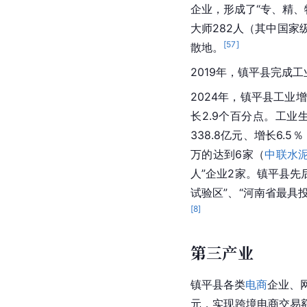
企业，形成了“专、精、
大师282人（其
中国
家
[
57
]
散地。
2019年，镇平县完成
2024年，镇平县工业增
长2.9个百分点。工
338.8亿元、增长6.
万的达到6家（
中联水
人”企业2家。镇平县先
试验区”、“河南省最具
[
8
]
第三产业
镇平县各类
电商
企业、网
元，实现跨境电商交易额