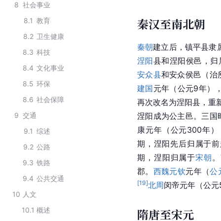
8
社会事业
秦汉至南北朝
8.1
教育
8.2
卫生健康
秦朝
建立后，镇平县隶
8.3
科技
涅阳
县和涅阳侯邑，归
8.4
文化事业
安众县
和安众侯邑（治
8.5
环保
建国
元年（公元9年）
8.6
社会保障
再次改名为涅阳县，重新
9
交通
涅阳成为公主邑。
三国
康
元年（公元300年）
9.1
综述
期，涅阳先后归属于
前
9.2
公路
期，涅阳归属于
宋朝
。
9.3
铁路
郡。
西魏
元钦
元年（
公
9.4
公共交通
[
19
]
北周
闵帝元年（公元
10
人文
10.1
概述
隋唐至宋元