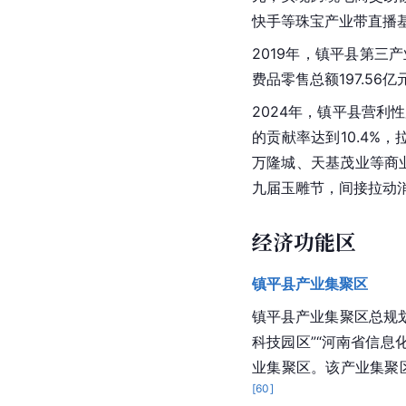
快手等珠宝产业带直播基
2019年，镇平县第三产
费品零售总额197.56亿
2024年，镇平县营利
的贡献率达到10.4%，
万隆城、天基茂业等商
九届玉雕节，间接拉动消
经济功能区
镇平县产业集聚区
镇平县产业集聚区
总规
科技园区”“河南省信息
业集聚区。该产业集聚区
[
60
]