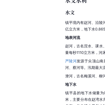
水文水利
水文
镇平境内有赵河、沿陵河
亿立方米，地下水0.8
地表河流
赵河，古名涅水、课水
量每秒1110立方米，河
严陵河
发源于尖顶山南
河、蔡河等。汛期最大
潦河
，古名梅溪河、柳
地下水
镇平县的地下水储量为
米，主要分布在赵湾水