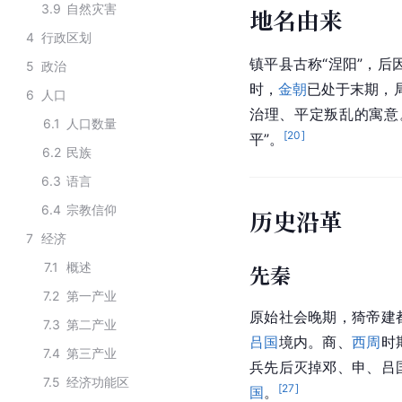
3.9
自然灾害
地名由来
4
行政区划
镇平县古称“涅阳”，后
5
政治
时，
金朝
已处于末期，局
6
人口
治理、平定叛乱的寓意
6.1
人口数量
[
20
]
平”。
6.2
民族
6.3
语言
6.4
宗教信仰
历史沿革
7
经济
7.1
概述
先秦
7.2
第一产业
原始社会
晚期，猗帝建
7.3
第二产业
吕国
境内。商、
西周
时
7.4
第三产业
兵先后灭掉邓、申、
吕
7.5
经济功能区
[
27
]
国
。