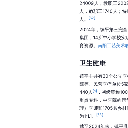
24009人，教职工22
人，教职工1740人；
[
62
]
人。
2024年，镇平第三完
集团，14所中小学校实
育资源。
南阳工艺美术
卫生健康
镇平县共有30个公立
院等。民营医疗单位5家
[h]
440人
，初级职称100
重点专科，中医院的康复
理）医师和1705名乡
[
63
]
为1:1.1。
截至2024年末，镇平