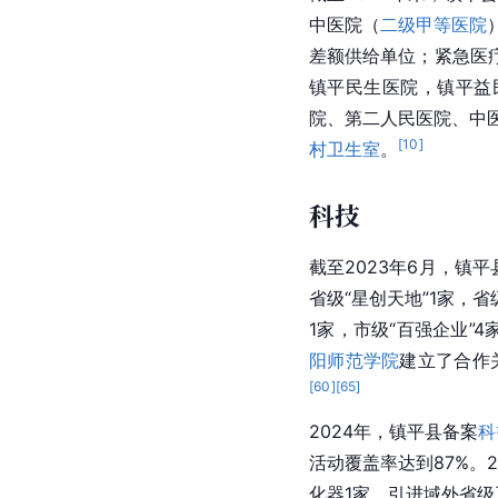
中医院（
二级甲等医院
差额供给单位；紧急医
镇平民生医院，镇平益民
院、第二人民医院、中医
[
10
]
村卫生室
。
科技
截至2023年6月，镇
省级“星创天地”1家，
1家，市级“百强企业”
阳师范学院
建立了合作
[
60
]
[
65
]
2024年，镇平县备案
科
活动覆盖率达到87%。
化器1家，引进域外省级