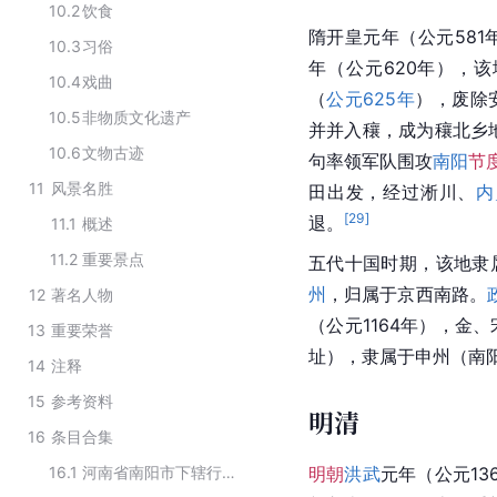
10.2
饮食
隋开皇元年（公元58
10.3
习俗
年（公元620年），
10.4
戏曲
（
公元625年
），废除
10.5
非物质文化遗产
并并入穰，成为穰北乡
10.6
文物古迹
句率领军队围攻
南阳
节
11
风景名胜
田出发，经过淅川、
内
[
29
]
退。
11.1
概述
11.2
重要景点
五代十国时期，该地隶
州
，归属于京西南路。
12
著名人物
（公元1164年），金
13
重要荣誉
址），隶属于申州（
南
14
注释
15
参考资料
明清
16
条目合集
16.1
河南省南阳市下辖行政区划
明朝
洪武
元年（公元13