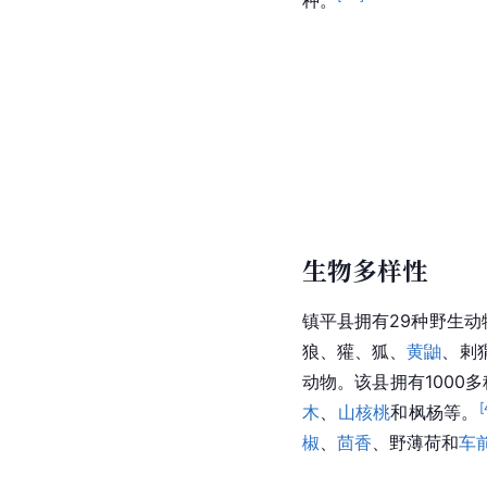
生物多样性
镇平县拥有29种野生动
狼、獾、狐、
黄鼬
、剌
动物。该县拥有1000
[
木
、
山核桃
和枫杨等。
椒
、
茴香
、野薄荷和
车