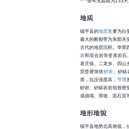
全年无霜期为233天
地质
镇平县的
地层
主要为白
最大的断裂带为
朱阳关
古代的地层沉积。华里
岩
和混合岩等变质岩石
老庄镇、
二龙乡
、四山
层坚硬块状
砂岩
、砂砾
类，
抗压强度
高，
节理
砂岩、砂砾岩岩组致密
成崩塌、滑坡、
泥石流
地形地貌
镇平县地势北高南低，