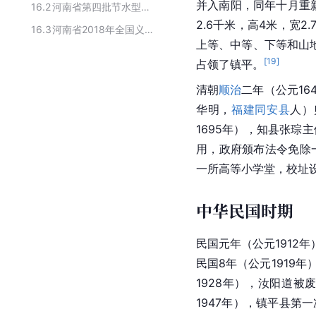
并入南阳，同年十月重
16.2
河南省第四批节水型社会建设达标县（区）
2.6千米，高4米，宽2.
16.3
河南省2018年全国义务教育发展基本均衡县（市、区）
上等、中等、下等和山地
[
19
]
占领了镇平。
清朝
顺治
二年（公元16
华明，
福建
同安县
人）
1695年），知县
张琮
主
用，政府颁布法令免除
一所高等小学堂，校址
中华民国时期
民国元年（公元1912
民国8年（公元1919
1928年），汝阳道被
1947年），镇平县第