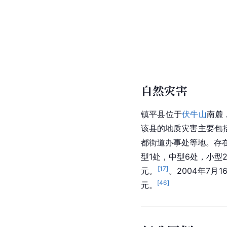
自然灾害
镇平县位于
伏牛山
南麓
该县的地质灾害主要包
都街道办事处等地。存在
型1处，中型6处，小型2
[
17
]
元。
。2004年7月
[
46
]
元。