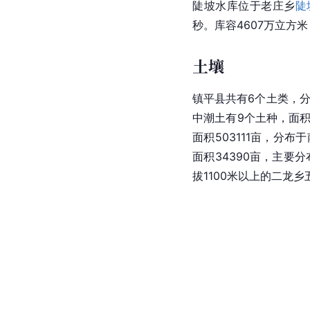
陡坡水库位于老庄乡
陡
秒。库容4607万立方米
土壤
镇平县共有6个土类，分
中潮土有9个土种，面积
面积503111亩，分布
面积34390亩，主要
拔1100米以上的二龙