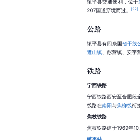
镇平县交通便利，位于
[
22
]
207国道
穿境而过。
公路
镇平县有四条国
省干线
遮山镇
、彭营镇、安字营
铁路
宁西铁路
宁西铁路西安至合肥段全
线路在
南阳
与
焦柳线
衔
焦枝铁路
焦枝铁路
建于1969年1
镇平站