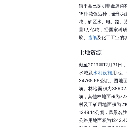
镇平县已探明非金属类
15种花色品种，全部
吨，矿区水、电、路、
量1万亿吨，经国家科
胶、
造纸
及化工工业的
土地资源
截至2019年12月3
水域及
水利设施
用地。
34765.66公顷。园地
顷。林地面积为38902
顷，其他林地面积为728
村及工矿用地面积为210
1248.14公顷，风景名
公路用地面积为1242.4