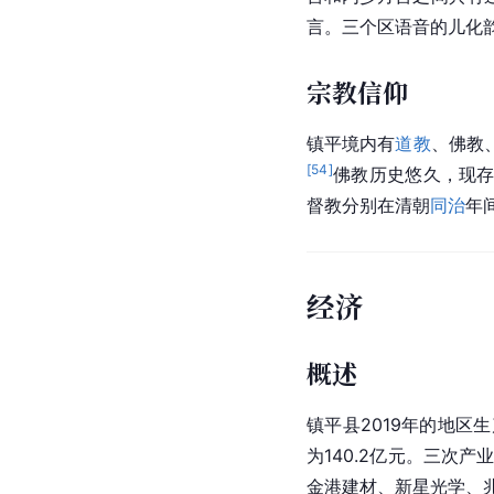
言。三个区语音的
儿化
宗教信仰
镇平境内有
道教
、佛教
[
54
]
佛教历史悠久，现
督教分别在
清朝
同治
年
经济
概述
镇平县2019年的地区生
为140.2亿元。三次产业
金港建材、新星光学、