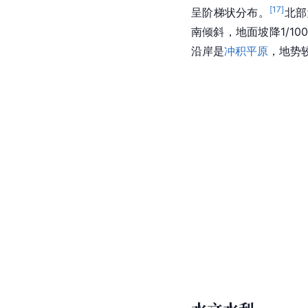
[
17
]
呈阶梯状分布。
北部
南倾斜，地面坡降1/100
沿岸是
冲积平原
，地势较