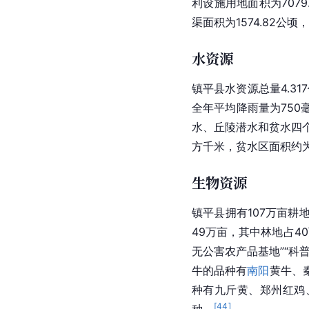
利设施
用地面积为7079
渠面积为1574.82公顷
水资源
镇平县水资源总量4.3
全年平均降雨量为750
水、丘陵潜水和贫水四个
方千米，贫水区面积约为
生物资源
镇平县拥有107万亩
49万亩，其中林地占4
无公害农产品基地”“科普
牛的品种有
南阳
黄牛
、
种有九斤黄、
郑州
红鸡
[
44
]
种。