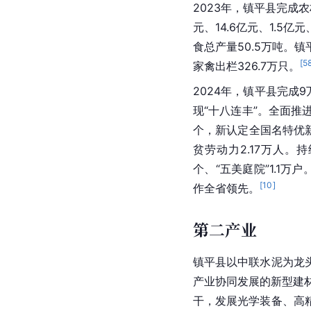
2023年，镇平县完成
元、14.6亿元、1.5
食总产量50.5万吨。镇
[
5
家禽出栏326.7万只。
2024年，镇平县完成
现“十八连丰”。全面推
个，新认定全国名特优新
贫劳动力2.17万人。
个、“五美庭院”1.1万
[
10
]
作全省领先。
第二产业
镇平县以
中联水泥
为龙
产业协同发展的新型建
干，发展光学装备、高