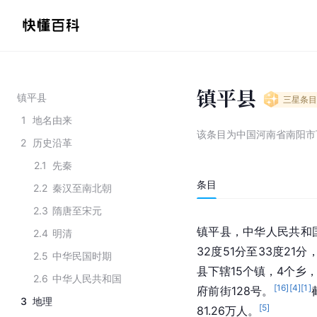
镇平县
镇平县
三星
条目
1
地名由来
该条目为
中国河南省南阳市
2
历史沿革
2.1
先秦
条目
2.2
秦汉至南北朝
2.3
隋唐至宋元
镇平县，中华人民共和
2.4
明清
32度51分至33度21分
2.5
中华民国时期
县下辖15个镇，4个乡
2.6
中华人民共和国
[
16
]
[
4
]
[
1
]
府前街128号。
3
地理
[
5
]
81.26万人。