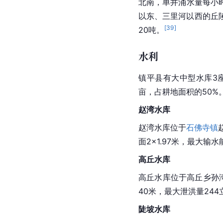
北南，单井涌水量每小时
以东、三里河以西的
丘
[
39
]
20吨。
水利
镇平县有大中型水库3座
亩，占耕地面积的50%
赵湾水库
赵湾水库位于
石佛寺镇
面2×1.97米，最大输
高丘水库
高丘水库位于高丘乡孙湾
40米，最大
泄洪
量24
陡坡水库