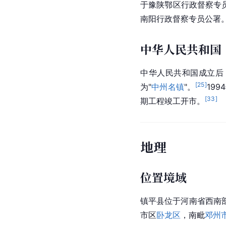
于豫陕鄂区行政督察专员
南阳行政督察专员公署
中华人民共和国
中华人民共和国成立后
[
25
]
为"
中州名镇
"。
19
[
33
]
期工程竣工
开市
。
地理
位置境域
镇平县位于河南省西南
市区
卧龙区
，南毗
邓州