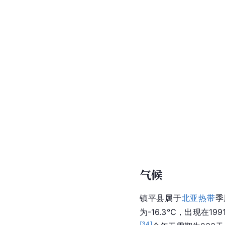
气候
镇平县属于
北亚热带
季
为-16.3℃，出现在1
[
34
]