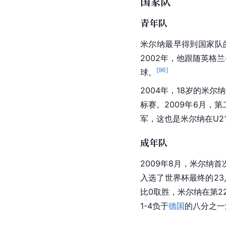
国家队
青年队
米尔纳最早得到国家队
2002年，他跟随英格
[
96
]
球。
2004年，18岁的米尔
标赛。2009年6月，
军，这也是米尔纳在U2
成年队
2009年8月，米尔纳
入选了世界杯最终的2
比0取胜，米尔纳在第
1-4负于
德国
的八分之一