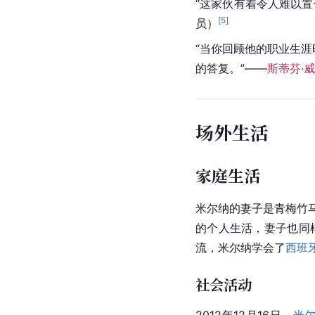
“这家伙有着令人难以
[
5
]
员）
“当你回顾他的职业生涯
的答复。”——
斯蒂芬·
场外生活
家庭生活
米尔纳的妻子是青梅竹
的个人生活，妻子也同
流，
米尔纳
学会了
西班
社会活动
2012年12月16日，
米