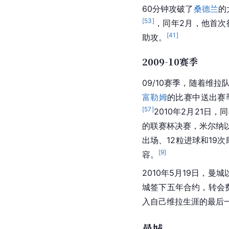
60分钟攻破了
桑德兰
的
[
53
]
，同年2月，他首次
[
41
]
助攻。
2009-10赛季
09/10赛季，随着维拉
富勒姆
的比赛中送出赛
[
57
]
2010年2月21日，
的联赛杯决赛，米尔纳
出场、12粒进球和19
[
9
]
容。
2010年5月19日，曼城
城签下五年合约，转会费
入自己维拉生涯的最后
曼城