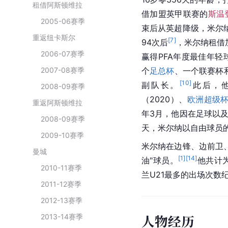
租借阿斯顿维拉
借加盟英甲联赛的
斯温
2005-06赛季
束后从英超降级，米尔
重返纽卡斯尔
[
7
]
94次后
，米尔纳租借
2006-07赛季
赢得PFA年度最佳年轻
2007-08赛季
个
足总杯
、一个联赛杯
[
10
]
副队长。
此后，
2008-09赛季
（2020）、
欧洲超级
重返阿斯顿维拉
年3月，他因在足球以
2008-09赛季
天，米尔纳以自由球员
2009-10赛季
米尔纳在边锋、边前卫
曼城
[
1
]
[
14
]
油"球员。
他共计
2010-11赛季
兰U21最多的出场次数
2011-12赛季
2012-13赛季
人物经历
2013-14赛季