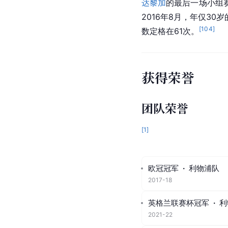
达黎加
的最后一场小组
2016年8月，年仅3
[
104
]
数定格在61次。
获得荣誉
团队荣誉
[
1
]
欧冠冠军
·
利物浦队
2017-18
英格兰联赛杯冠军
·
利
2021-22