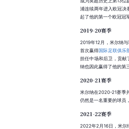
成为
英超
历史上第13位
浦
连续两年进入
欧冠
决
起了他的第一个欧冠冠
2019-20赛季
2019年12月，米尔纳
首次赢得
国际足联俱乐
担任中场和后卫，贡献
纳也因此赢得了他的第
2020-21赛季
米尔纳在2020-21赛
仍然是一名重要的球员
2021-22赛季
2022年2月16日，米尔