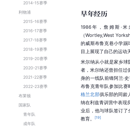
2014-15赛季
早年经历
利物浦
2015-16赛季
1986年，詹姆斯·
2016-17赛季
（Wortley,West Y
2017-18赛季
的威斯布鲁克巷小学踢
2018-19赛季
目上展现了自己的运动
2019-20赛季
米尔纳从小就是家乡球
2020-21赛季
者，米尔纳还曾担任过
2021-22赛季
身的一线队前锋阿兰·
布鲁克青年队参加比赛
2022-23赛季
格兰北部
俱乐部的同龄
布莱顿
纳在利兹青训营中表现良
国家队
业后，他与球队签订了
青年队
[
19
]
教育。
成年队