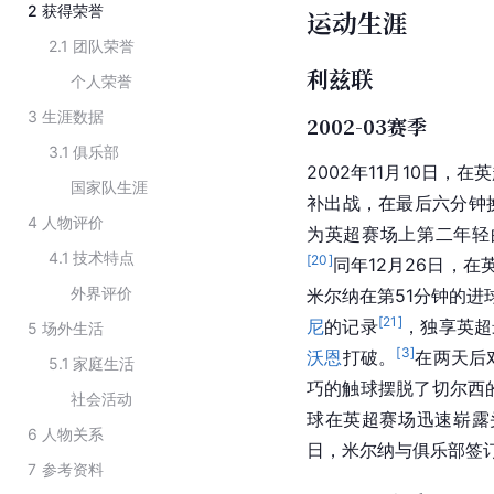
2
获得荣誉
运动生涯
2.1
团队荣誉
利兹联
个人荣誉
3
生涯数据
2002-03赛季
3.1
俱乐部
2002年11月10日，
国家队生涯
补出战，在最后六分钟
4
人物评价
为英超赛场上第二年轻
4.1
技术特点
[
20
]
同年12月26日，在
外界评价
米尔纳在第51分钟的进
[
21
]
尼
的记录
，独享英超
5
场外生活
[
3
]
沃恩
打破。
在两天后
5.1
家庭生活
巧的触球摆脱了切尔西
社会活动
球在英超赛场迅速崭露
6
人物关系
日，米尔纳与俱乐部签
7
参考资料