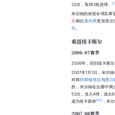
[
1
33次，取得3粒进球。
米尔纳的表现令球队希
尔
相比
索内斯
更加赏识
尔
。
重返纽卡斯尔
2006-07赛季
2006年，回归纽卡斯
2007年1月1日，米
对阵
阿斯顿维拉
与
西汉
胜，米尔纳在比赛中两
53次，攻入4球，送出
[
42
]
成为纽卡新帅
，米尔
2007-08赛季