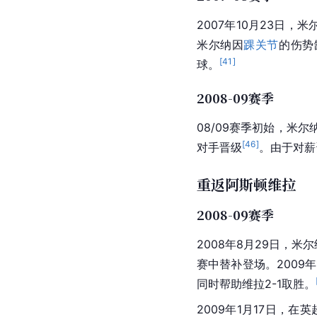
2007年10月23日，米
米尔纳因
踝关节
的伤势
[
41
]
球。
2008-09赛季
08/09赛季初始，米
[
46
]
对手晋级
。由于对薪
重返阿斯顿维拉
2008-09赛季
2008年8月29日，米尔
赛中替补登场。2009
同时帮助维拉2-1取胜。
2009年1月17日，