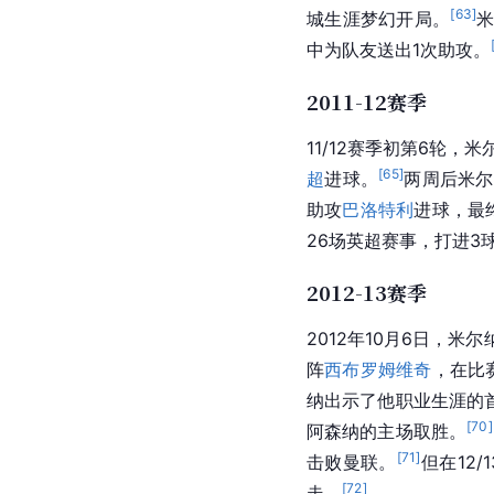
[
63
]
城生涯梦幻开局。
米
中为队友送出1次助攻。
2011-12赛季
11/12赛季初第6轮，
[
65
]
超
进球。
两周后米尔
助攻
巴洛特利
进球，最终
26场英超赛事，打进
2012-13赛季
2012年10月6日，米尔
阵
西布罗姆维奇
，在比
纳出示了他职业生涯的
[
70
]
阿森纳的主场取胜。
[
71
]
击败曼联。
但在12
[
72
]
走。