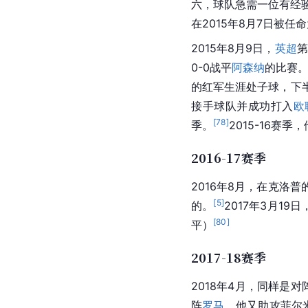
六，球队急需一位有经
在2015年8月7日被任
2015年8月9日，
英超
第
0-0战平
阿森纳
的比赛
的红军生涯处子球，下
接手球队并成功打入
欧
[
78
]
季。
2015-16赛
2016-17赛季
2016年8月，在克
[
5
]
的。
2017年3月1
[
80
]
平）
2017-18赛季
2018年4月，同样是对
阵
罗马
，他又助攻
菲尔