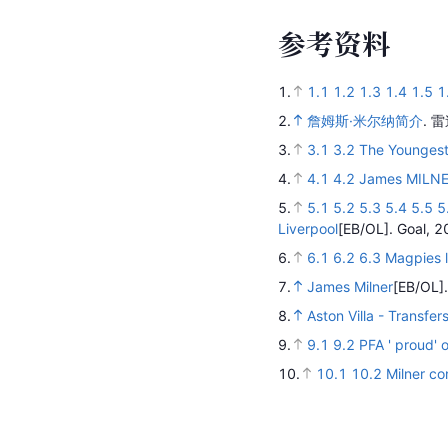
参
考
资
料
1.
1.1
1.2
1.3
1.4
1.5
1
2.
詹姆斯·米尔纳简介
.
雷
3.
3.1
3.2
The Youngest
4.
4.1
4.2
James MILN
5.
5.1
5.2
5.3
5.4
5.5
5
Liverpool
[EB/OL].
Goal,
2
6.
6.1
6.2
6.3
Magpies l
7.
James Milner
[EB/OL]
8.
Aston Villa - Transfe
9.
9.1
9.2
PFA ' proud' 
10.
10.1
10.2
Milner co