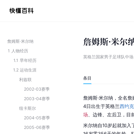
詹姆斯·米尔
詹姆斯·米尔纳
1
人物经历
英格兰国家男子足球队中场
1.1
早年经历
1.2
运动生涯
条目
利兹联
2002-03赛季
詹姆斯·米尔纳，全名詹姆斯·
2003-04赛季
4日出生于英格兰
西约克
纽卡斯尔
场
、边锋、左后卫，目
2004-05赛季
米尔纳自10岁起就加入
2005-06赛季
16岁零356天的年龄