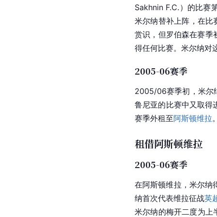
Sakhnin F.C.
米尔纳替补上阵，在比
赏识，但罗伯森在赛季
得任何比赛。米尔纳对
2005-06赛季
2005/06赛季初，米
鲁尼亚
的比赛中又取得
赛季外租至
阿斯顿维拉
租借阿斯顿维拉
2005-06赛季
在
阿斯顿维拉
，米尔纳
纳首次代表
维拉
征战
英
米尔纳
的
梅开二度
为上