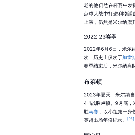
老的他仍然在杯赛中发挥
点球大战中打进利物浦的
上演，仍然是米尔纳旗
2022-23赛季
2022年6月6日，米
次，历史上仅次于
加雷
赛季结束后，米尔纳离
布莱顿
2023年夏天，米尔纳
4-1战胜卢顿。9月底
胜
马赛
，以小组第一身
[
95
]
英超出场年份纪录。