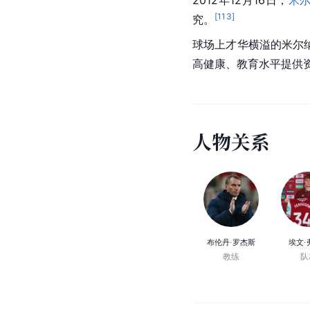
[
113
]
究。
球场上才华横溢的米尔
高健康、教育水平提供资
人
物
关
系
布伦丹·罗杰斯
埃文·
教练
队