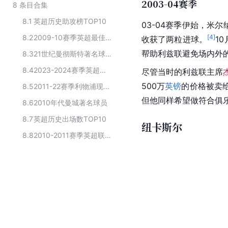
2003-04赛季
8
条目合集
8.1
英超历史助攻榜TOP10
03-04赛季伊始，米
8.2
2009-10赛季英超最佳阵容
[
4
]
收获了两粒进球。
1
帮助利兹联避免场内外
8.3
21世纪曼彻斯特著名球员
8.4
2023-2024赛季英超布莱顿队球员名单
尽管当时的利兹联主席
500万
英镑
的价格被卖
8.5
2011-22赛季利物浦现役球员
但他同样希望做符合俱
8.6
2010年代曼城著名球员
8.7
英超历史出场数TOP10
纽卡斯尔
8.8
2010-2011赛季英超联赛曼彻斯特城队球员名单