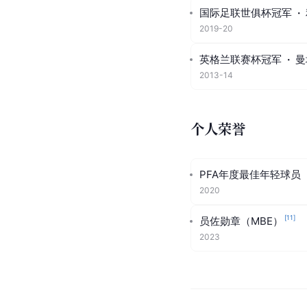
国际足联世俱杯冠军
·
2019-20
英格兰联赛杯冠军
·
曼
2013-14
个人荣誉
PFA年度最佳年轻球员
2020
[
11
]
员佐勋章（MBE）
2023