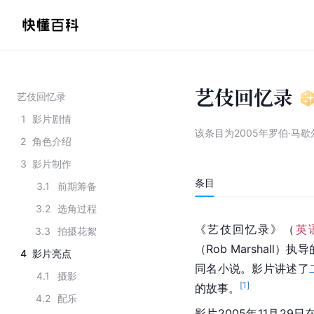
艺伎回忆录
艺伎回忆录
1
影片剧情
该条目为
2005年罗伯·马
2
角色介绍
3
影片制作
条目
3.1
前期筹备
3.2
选角过程
《艺伎回忆录》（
英
3.3
拍摄花絮
（Rob Marshall
4
影片亮点
同名小说。影片讲述了
4.1
摄影
[
1
]
的故事。
4.2
配乐
影片2005年11月29