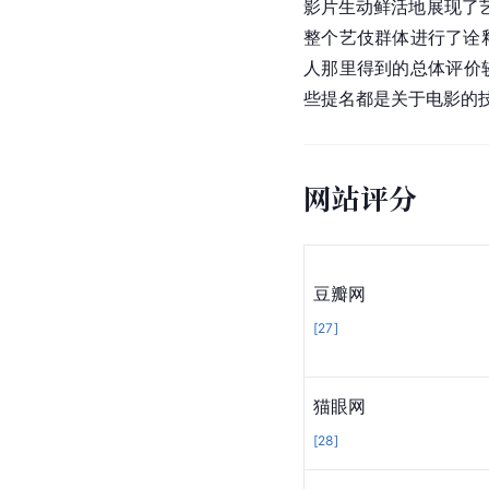
Kirk Honeycut
语。一旦你以国际
电影
负面评价
David Ansen（《
新闻
沉静和优雅。为什么这部
Zadie Smith （《
英国
心策划的向我们兜售另
反响
影片生动鲜活地展现了
整个艺伎群体进行了诠
人那里得到的总体评价
些提名都是关于电影的