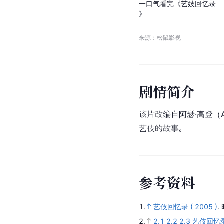
影片概述
幕后故事
(
1
)
影片概述
06:23
一
口
气
看
完
《
艺
妓
回
忆
录
》
来源：松鼠影视