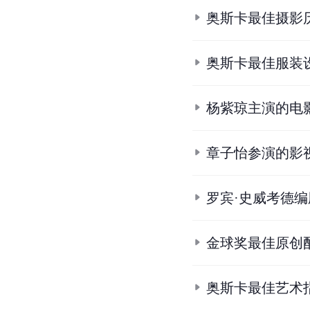
6.
《艺伎回忆录》主角无
7.
7.1
7.2
好莱坞名导执
8.
女主角人选起争议 《
9.
华人电影之光 章子怡从
10.
杨紫琼：拍一部好电
条
目
合
集
奥斯卡最佳摄影
奥斯卡最佳服装