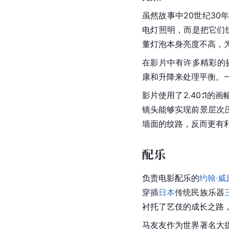
影片中有一段初桃扇千
发现自己的脸上甚至留
影片亮点
摄影
由于拍摄地选在了阳光
柔光纱，用以控制日光。
出可控的侧逆光。他们
[
4
]
光效。
虽然故事中20世纪30
电灯照明，而是把它们
董灯泡本身亮度不高，为