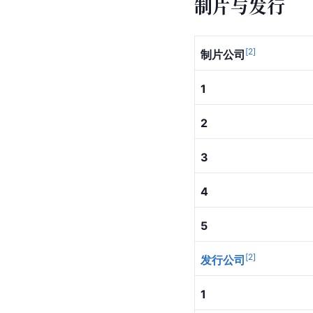
2006
／
约翰•威廉姆斯（John W
第59届英国电影和电视
2006
／
柯琳·阿特伍德（Collee
第59届英国电影和电视
2006
／
John Myhre
[
3
]
美国金球奖
·
最佳原
2006
／
约翰•威廉姆斯（John W
制片与发行
[
2
]
制片公司