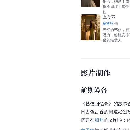
指点，她终于成
得不周旋于其他
他
真美羽
杨紫琼
饰
当红的艺伎，被
潜力，给她安排
桑的继承人
影片制作
前期筹备
《艺伎回忆录》的故事
日古色古香的街道经过
搭建在
加州
的
文图拉
；