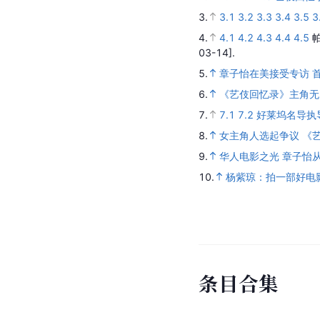
剧
情
简
介
该片改编自阿瑟·高登（
艺伎的故事。
参
考
资
料
1.
艺伎回忆录 ( 2005 )
.
2.
2.1
2.2
2.3
艺伎回忆录 
3.
3.1
3.2
3.3
3.4
3.5
3
4.
4.1
4.2
4.3
4.4
4.5
03-14].
5.
章子怡在美接受专访 首