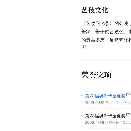
之路的辛酸与苦楚，也
服装设计
在艺伎的群体角色塑造
款式与色彩的不同恰好
单纯善良的性格特点；
人物的暴戾与狠毒。精
不仅如此，观众也能够
化。例如，
章子怡
饰演
绸，
纹样
从单一的印染
艺伎文化
《艺伎回忆录》的公映
善舞，善于察言观色。