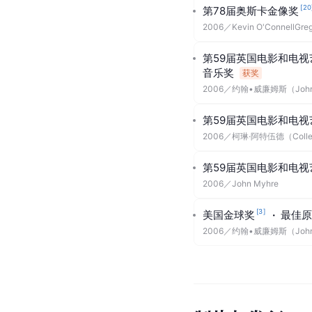
的最高姿态，虽然艺伎
[
19
]
荣誉奖项
[
20
第78届奥斯卡金像奖
2006
／
迪昂·毕比（Dion Be
[
20
第78届奥斯卡金像奖
2006
／
柯琳·阿特伍德（Collee
[
20
第78届奥斯卡金像奖
2006
／
Kevin O'ConnellGreg 
第59届英国电影和电视
音乐奖
获奖