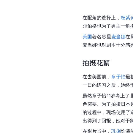
在配角的选择上，
杨紫
尔伯格
也为了男主一角
美国
著名歌星
麦当娜
在
麦当娜
也对剧本十分感
拍摄花絮
在去美国前，
章子怡
最
一日的练习之后，她终
虽然章子怡11岁考上了
色需要。为了拍摄日本
的过程中，现场使用了
出得到了回报，她对于
在影片当中，
巩俐
饰演