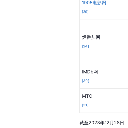
网站评分
豆瓣网
[
27
]
猫眼网
[
28
]
1905电影网
[
29
]