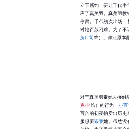
立下赌约，要让千代半
应了真美羽。真美羽教
停留。千代初次出场，
对她百般刁难。为了不
所广司
饰）。伸江原本
对于真美羽带她去接触
克·金
饰）的行为，
小百
百合的初夜拍卖出历史
服想要
猥亵
她。虽然没