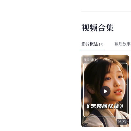
烂番茄网
[
24
]
IMDb网
[
30
]
MTC
[
31
]
截至2023年12月28日
视
频
合
集