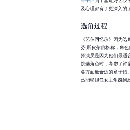
章子怡
为了塑造好艺伎
及心理都有了更深入的
选角过程
《艺伎回忆录》因为选
芬·斯皮尔伯格
称，角色
择演员是因为她们最适
挑选角色时，考虑了许
各方面最合适的
章子怡
己能够担任女主角感到