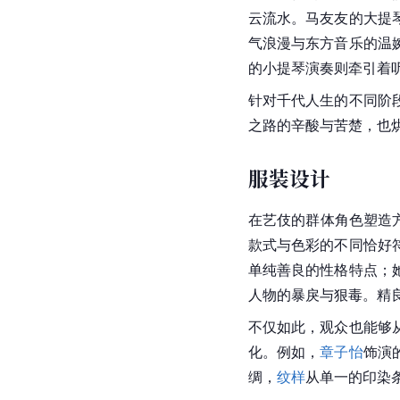
在影片中有许多精彩的
康
和升降来处理平衡。
影片使用了2.40∶1
镜头能够实现前景层次
墙面的纹路，反而更有
配乐
负责电影配乐的
约翰·威
穿插
日本
传统民族乐器
衬托了艺伎的成长之路
马友友
作为世界著名
大
云流水。马友友的大提
气浪漫与东方音乐的温
的小提琴演奏则牵引着
针对
千代
人生的不同阶