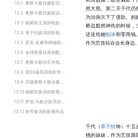
13.1
奥斯卡最佳摄影历届获奖作品
然大怒。第二天
千代
仍
13.2
奥斯卡最佳服装设计历届获奖作品
为治病欠下了债款。妈
13.3
杨紫琼主演的电影作品
桥边黯然神伤的时候，
13.4
章子怡参演的影视作品
还送给她
刨冰
和零用钱
13.5
罗宾·史威考德编剧的影视作品
作为艺伎站在会长身边
13.6
金球奖最佳原创配乐历届获奖作品
13.7
奥斯卡最佳艺术指导历届获奖作品
13.8
第59届英国电影学院奖获奖作品
13.9
历届奥斯卡最佳服装设计奖获奖电影
13.10
杨紫琼参演的影视作品
13.11
罗伯·马歇尔执导的作品
13.12
孙芳参演的影视作品
千代（
章子怡
饰）十五
桃的妹妹，作为艺伎跟