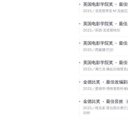
英国电影学院奖
·
最佳
2023
／
克里斯蒂安·M·戈德
英国电影学院奖
·
最佳
2023
／
莉西·克里斯特尔
英国电影学院奖
·
最佳
2023
／
西蒙娜·巴尔
英国电影学院奖
·
最佳
2023
／
弗兰克·佩佐尔德维克
金德比奖
·
最佳改编剧
2023
／
爱德华·博格莱斯利·
金德比奖
·
最佳音效
2023
／
维克多·普拉西尔弗兰
尔特