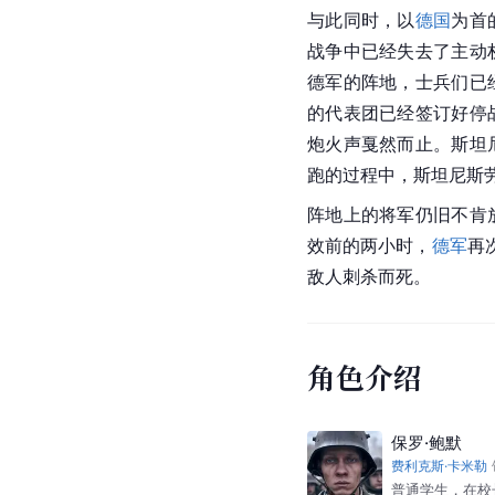
与此同时，以
德国
为首
战争中已经失去了主动
德军
的阵地，士兵们已
的代表团已经签订好停
炮火声戛然而止。斯坦
跑的过程中，斯坦尼斯
阵地上的将军仍旧不肯
效前的两小时，
德军
再
敌人刺杀而死。
角色介绍
保罗·鲍默
费利克斯·卡米勒
普通学生，在校