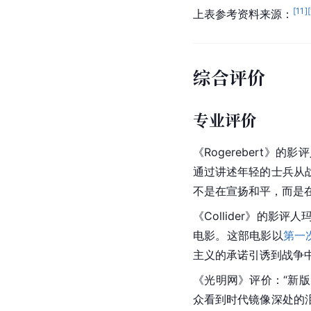
[
11
]
[
上表参考资料来源：
综合评价
专业评价
《Rogerebert
通过讲述年轻的士兵从
不是在宣扬和平，而是
《Collider》的影
电影。这部电影以
第一
主义
的承诺引诱到战争
《光明网》评价：“新
众看到时代镜像深处的