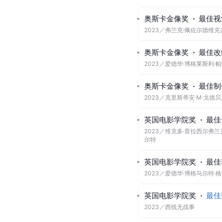
奥斯卡金像奖
·
最佳视
2023
／
弗兰克·佩佐尔德维克
奥斯卡金像奖
·
最佳改
2023
／
爱德华·博格莱斯利·
奥斯卡金像奖
·
最佳制
2023
／
克里斯蒂安·M·戈德
英国电影学院奖
·
最佳
2023
／
维克多·普拉西尔弗兰
尔特
英国电影学院奖
·
最佳
2023
／
爱德华·博格马尔特·
英国电影学院奖
·
最佳
2023
／
西线无战事