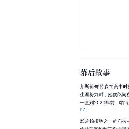
幕后故事
莱斯莉·帕特森
在
高中
时
生涯努力时，她偶然间
一直到2020年前，帕
[
17
]
影片拍摄地之一的
布拉