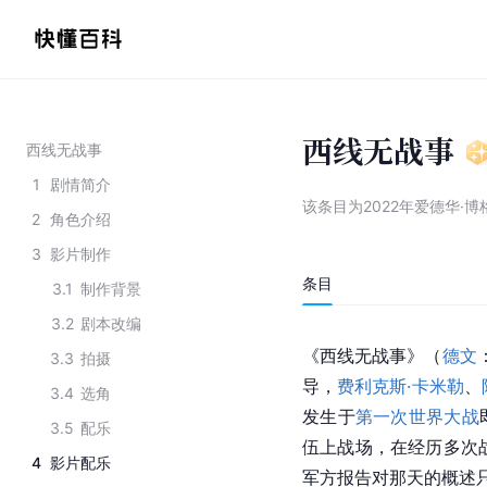
西线无战事
西线无战事
1
剧情简介
该条目为
2022年爱德华·
2
角色介绍
3
影片制作
条目
3.1
制作背景
3.2
剧本改编
《西线无战事》（
德文
3.3
拍摄
导，
费利克斯·卡米勒
、
3.4
选角
发生于
第一次世界大战
3.5
配乐
伍上战场，在经历多次战
4
影片配乐
军方报告对那天的概述