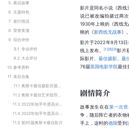
5
幕后故事
影片是同名小说《西线
6
主题特色
说已被改编拍摄过两
7
发行情况
1930年上映的《西线
8
荣誉奖项
映的《
新西线无战事
》
9
综合评价
影片于2022年9月13
9.1
专业评价
[
1
]
[
8
]
[
9
]
线上发布。
影片
9.2
大众评分
际影片、
最佳摄影
、
最
76届
英国电影学院
最佳
10
参考资料
11
条目合集
11.1
奥斯卡最佳摄影历届获奖作品
剧情简介
11.2
奥斯卡最佳艺术指导历届获奖作品
11.3
2022年知乎年度高分外语电影榜
故事发生在在
第一次世
11.4
2022年知乎年度高分电影榜
争，随后阵亡者的衣物
11.5
第95届奥斯卡最佳影片
手上，这时的
德国
受到