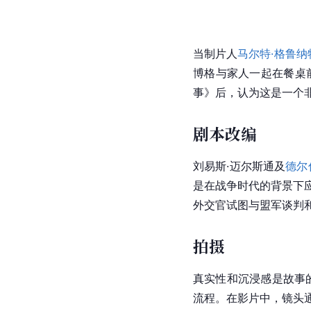
当制片人
马尔特·格鲁纳
博格与家人一起在餐桌
事》后，认为这是一个
剧本改编
刘易斯·迈尔斯通
及
德尔
是在战争时代的背景下
外交官试图与盟军谈判
拍摄
真实性和沉浸感是故事
流程。在影片中，镜头