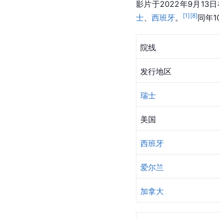
影片于2022年9月13日
[
1
]
[
8
]
士
、
西班牙
。
同年
院线
发行地区
瑞士
美国
西班牙
爱尔兰
加拿大