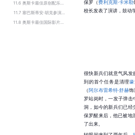
保罗
（
费利克斯·卡米勒
11.6
奥斯卡最佳原创配乐历届获奖作品
校长发表了演讲，鼓动
11.7
塞巴斯蒂安·胡克参演的影视作品
11.8
奥斯卡最佳国际影片历届获奖作品
很快新兵们就意气风发
到的首个任务是清理
壕
（
阿尔布雷希特·舒赫
饰
罗站岗时，一发子弹击
洞，如今的新兵们已经
保罗
醒来后，他已被地
了出来。
转眼间来到了两年后，