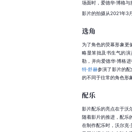
场面时，
爱德华·
博格与
影片的拍摄从2021年3
选角
为了角色的荧幕形象更
略显笨拙及书生气的演
勒，并向
爱德华·
博格进
特·舒赫
参演了影片的配
的不同于往常的角色形
配乐
影片配乐的亮点在于沃
随着影片的推进，配乐
在制作配乐时，沃尔克·