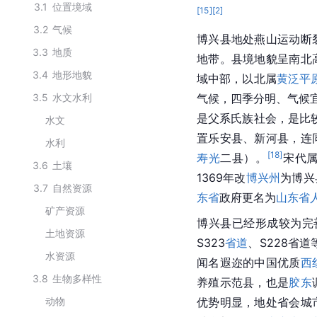
3.1
位置境域
[
15
]
[
2
]
3.2
气候
博兴县地处燕山运动断
3.3
地质
地带。县境地貌呈南北
3.4
地形地貌
域中部，以北属
黄泛平
3.5
水文水利
气候，四季分明、气候
是父系氏族社会，是比
水文
置乐安县、新河县，连
水利
[
18
]
寿光
二县）。
宋代
3.6
土壤
1369年改
博兴州
为博兴
3.7
自然资源
东省
政府更名为
山东省
矿产资源
博兴县已经形成较为完
土地资源
S323
省道
、S228省
水资源
闻名遐迩的中国优质
西
3.8
生物多样性
养殖示范县，也是
胶东
动物
优势明显，地处省会城