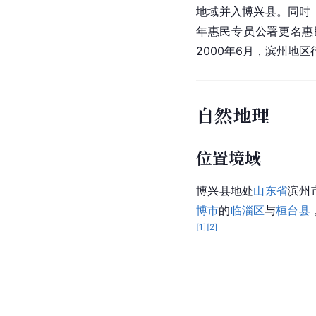
地域并入博兴县。同时
年惠民专员公署更名惠
2000年6月，滨州地
自然地理
位置境域
博兴县地处
山东省
滨州市
博市
的
临淄区
与
桓台县
[
1
]
[
2
]