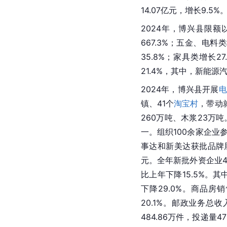
14.07亿元，增长9.5
2024年，博兴县限额
667.3%；五金、电料
35.8%；家具类增长2
21.4%，其中，新能源汽
2024年，博兴县开展
电
镇、41个
淘宝村
，带动
260万吨、木浆23万
一。组织100余家企业参
事达和新美达获批品牌
元。全年新批外资企业4
比上年下降15.5%。其
下降29.0%。商品房
20.1%。邮政业务总收
484.86万件，投递量4