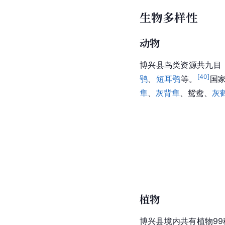
生物多样性
动物
博兴县鸟类资源共九目，
[
40
]
鸮
、
短耳鸮
等。
国家
隼
、
灰背隼
、鸳鸯、
灰
植物
博兴县境内共有植物99科