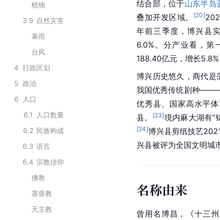
结合部，位于
山东半岛
植物
[
20
]
叠加开发区域。
20
3.9
自然灾害
年前三季度，博兴县实
暴雨
6.0%。分产业看，第
台风
188.40亿元，增长5.
4
行政区划
博兴历史悠久，商代是
5
政治
我国优秀传统剧种——
6
人口
优秀县、国家高水平体
6.1
人口数量
[
23
]
县。
境内麻大湖有“
[
24
]
6.2
民族构成
博兴县剪纸技艺20
兴县被评为全国文明城
6.3
语言
6.4
宗教信仰
佛教
名称由来
基督教
天主教
曾用名博昌，《
十三州