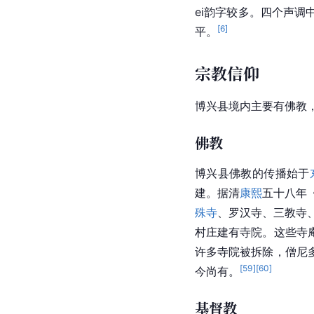
ei韵字较多。四个声
[
6
]
平。
宗教信仰
博兴县境内主要有佛教
佛教
博兴县佛教的传播始于
建。据清
康熙
五十八年
殊寺
、罗汉寺、三教寺
村庄建有寺院。这些寺
许多寺院被拆除，僧尼
[
59
]
[
60
]
今尚有。
基督教