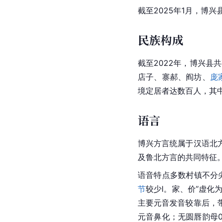
截至2025年1月，博兴
民族构成
截至2022年，博兴县
店子、寨郝、阎坊、
庞
境定居者达数百人，其
语言
博兴方言统属于汉语北
及鲁北方言的共同特征
语音特点多数村镇不分
节
较少I。家、价”虚化
主要
元音
发音较靠后，
元音鼻化；无圆唇韵母0