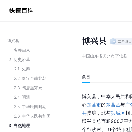
博兴县
博兴县
二星
条目
1
名称由来
中国山东省滨州市下辖县
2
历史沿革
2.1
先秦
条目
2.2
秦汉至南北朝
2.3
隋唐至宋元
博兴县，中华人民共和
2.4
明清
邻
东营市
的
东营区
与
广
2.5
中华民国时期
县
接壤，北与
滨城区
相
2.6
中华人民共和国
博兴县总面积900.7
3
自然地理
个行政村、31个城市社