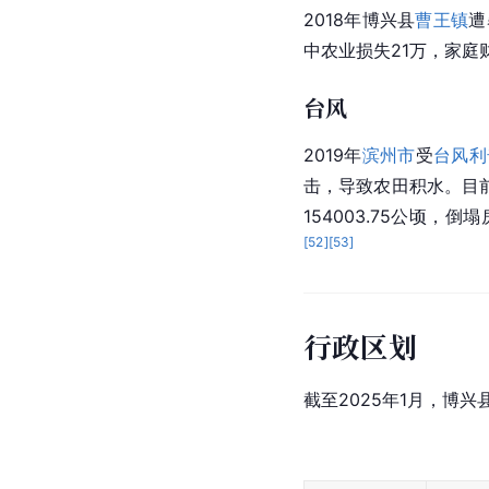
2018年博兴县
曹王镇
遭
中农业损失21万，家庭
台风
2019年
滨州市
受
台风利
击，导致农田积水。目前
154003.75公顷，
[
52
]
[
53
]
行政区划
截至2025年1月，博