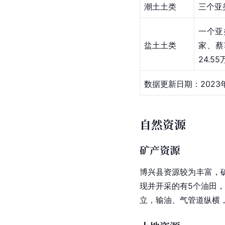
潮土土类
三个亚
一个亚
盐土土类
家、蔡
24.5
数据更新日期：2023年
自然资源
矿产资源
博兴县资源较为丰富，
现并开采的有5个油田，面
立，输油、气管道纵横，