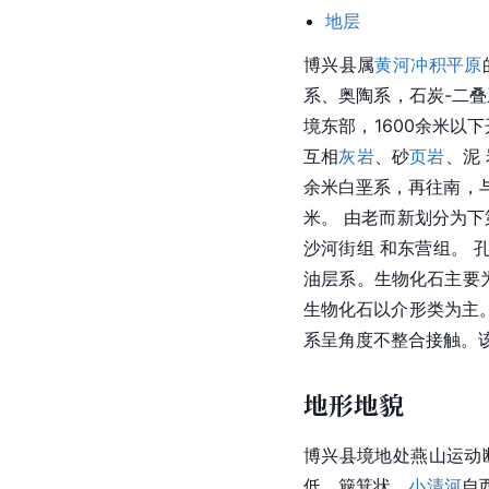
地层
博兴县属
黄河冲积平原
系、
奥陶系
，石炭-二
境东部，1600余米以
互相
灰岩
、砂
页岩
、泥
余米白垩系，再往南，
米。 由老而新划分为
沙河街组 和东营组。 
油层系。生物化石主要
生物化石以介形类为主
系呈角度不整合接触。该组
地形地貌
博兴县境地处燕山运动
低、簸箕状。
小清河
自