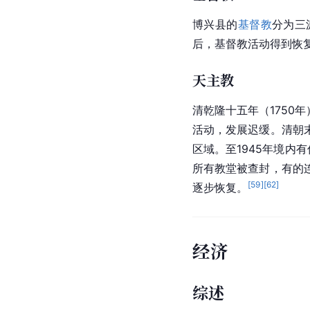
博兴县的
基督教
分为三
后，基督教活动得到恢
天主教
清
乾隆
十五年（1750年
活动，发展迟缓。清朝
区域。至1945年境内有
所有教堂被查封，有的
[
59
]
[
62
]
逐步恢复。
经济
综述