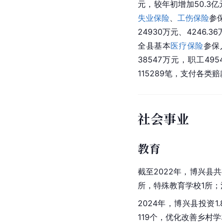
元，较年初增加50.3亿
失业保险
、
工伤保险
参保
24930万元、4246
全县基本
医疗保险
参保
38547万元，职工4
115289笔，支付各类赔
社会事业
教育
截至2022年，博兴县
所，特殊教育学校1所；
2024年，博兴县投资
119个，优化改善乡村