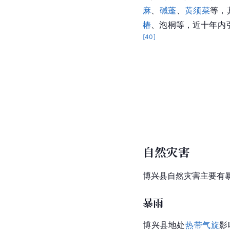
麻
、
碱蓬
、
黄须菜
等，
椿
、
泡桐
等，近十年内
[
40
]
自然灾害
博兴县自然灾害主要有
暴雨
博兴县地处
热带气旋
影