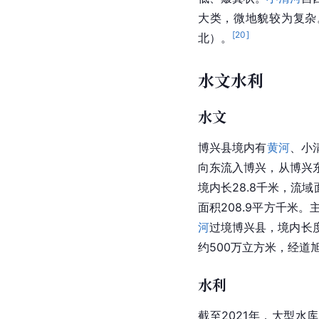
大类，微地貌较为复杂
[
20
]
北）。
水文水利
水文
博兴县境内有
黄河
、小
向东流入博兴，从博兴
境内长28.8千米，流域
面积208.9平方千米
河
过境博兴县，境内长度
约500万立方米，经道
水利
截至2021年，大型水