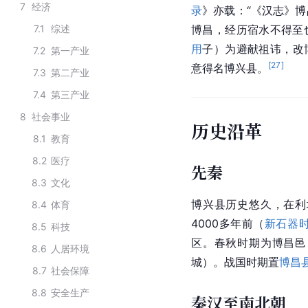
7
经济
录
》亦载：“《
汉志
》博
7.1
综述
博昌，经历宿水不得至
用
子）为避献祖讳，改
7.2
第一产业
[
27
]
意得名博兴县。
7.3
第二产业
7.4
第三产业
8
社会事业
历史沿革
8.1
教育
8.2
医疗
先秦
8.3
文化
博兴县历史悠久，在利
8.4
体育
4000多年前（
新石器
8.5
科技
区。春秋时期为博昌邑
8.6
人居环境
城）。战国时期置
博昌
8.7
社会保障
8.8
安全生产
秦汉至南北朝