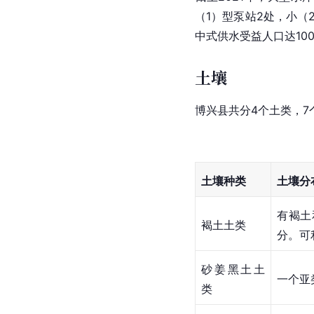
（1）型泵站2处，小（2
中式供水受益人口达100
土壤
博兴县共分4个土类，7
土壤种类
土壤分
有褐土
褐土土类
分。可利
砂姜
黑土
土
一个亚
类