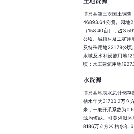
土地资源
博兴县第三次国土调查，全
46893.64公顷。园地2
（158.40亩），占3.5
公顷。城镇村及工矿用地16
及特殊用地221.78公顷
水域及水利设施用地1293
顷；水工建筑用地1927.
水资源
博兴县
地表水
总计储存量
枯水年为31700.2万立
米，一般开采系数为0.
源均短缺。引黄灌溉区
8186万立方米,枯水年 