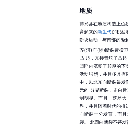
地质
博兴县在地质构造上位
育起来的
新生代
沉积盆
断块运动，与南部的隆
齐(河)广(饶)
断裂带
横
凸 起，东接青坨子凸
凹陷内沉积了较厚的下
活动强烈，并且多具有
中，以北东向断裂最发
元的 分界断裂，走向
制明显。而且，落差大
界，并且随着时代的推
向断裂十分发育，而且
裂。 北西向断裂不甚发