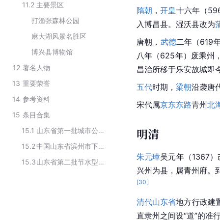
11.2
主要景区
隋朝
，
开皇
十六年（59
打渔张森林公园
入博昌县。湿沃县改为
麻大湖风景名胜区
唐朝，
武德
二年（61
博兴县博物馆
八年（625年）废乘州
12
著名人物
昌治所移于乐安故城即
13
重要荣誉
五代
时期，
梁朝
沿袭唐
14
参考资料
宋代属
京东东路
青州
北
15
条目合集
明清
15.1
山东省第一批城市公园绿地开放共享试点名单
15.2
中国山东省滨州市下辖行政区划
朱元璋
吴元年（1367
15.3
山东省第二批节水型社会建设达标县（区）名单
兴州为县，属青州府。
[
30
]
清代
山东省
地方行政建
直隶州
之间设“道”的