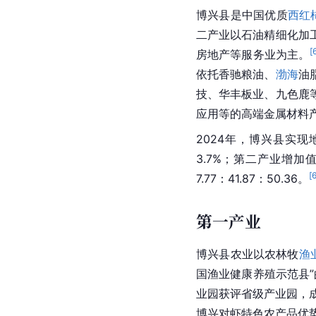
博兴县是中国优质
西红
二产业
以石油精细化加
[
房地产等服务业为主。
依托香驰粮油、
渤海
油
技、华丰板业、九色鹿
应用等的高端
金属材料
2024年，博兴县实现
3.7%；第二产业增加值
[
7.77：41.87：50.36。
第一产业
博兴县农业以农林牧
渔
国渔业健康养殖示范县
业园获评省级产业园，
博兴对虾特色农产品优势