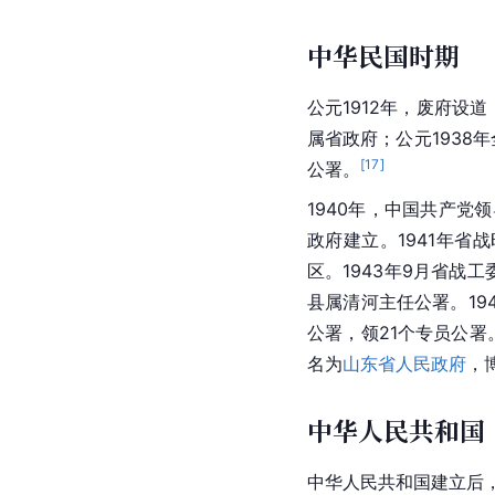
中华民国时期
公元1912年，废府设道
属省政府；公元1938
[
17
]
公署。
1940年，
中国共产党
领
政府建立。1941年省
区。1943年9月省
县属清河主任公署。19
公署，领21个专员公署
名为
山东省人民政府
，
中华人民共和国
中华人民共和国建立后，