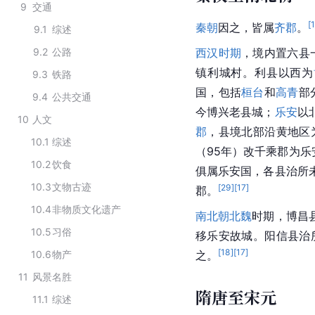
9
交通
[
秦朝
因之，皆属
齐郡
。
9.1
综述
9.2
公路
西汉时期
，境内置六县
镇利城村。利县以西为
9.3
铁路
国，包括
桓台
和
高青
部
9.4
公共交通
今博兴老县城；
乐安
以
10
人文
郡
，县境北部沿黄地区
10.1
综述
（95年）改千乘郡为乐
10.2
饮食
俱属乐安国，各县治所
10.3
文物古迹
[
29
]
[
17
]
郡。
10.4
非物质文化遗产
南北朝
北魏
时期，博昌
10.5
习俗
移乐安故城。阳信县治
[
18
]
[
17
]
10.6
物产
之。
11
风景名胜
隋唐至宋元
11.1
综述