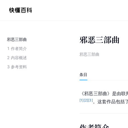
邪恶三部曲
邪恶三部曲
1
作者简介
邪恶三部曲
2
内容概述
3
参考资料
条目
《邪恶三部曲》是由联邦
[
1
]
[
2
]
[
3
]
。这套作品包括
作者简介