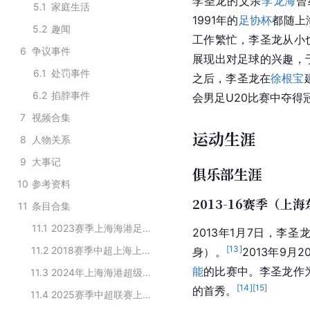
李圣龙的父亲
李龙海
曾
5.1
家庭生活
1991年的
足协杯
都随上
5.2
趣闻
工作繁忙，李圣龙从小
6
争议事件
展现出对足球的兴趣，
6.1
处罚事件
之后，李圣龙在
徐根宝
6.2
掐脖事件
会男足U20比赛中夺得
7
视频合集
运动生涯
8
人物关系
9
大事记
俱乐部生涯
10
参考资料
2013-16赛季（上
11
条目合集
11.1
2023赛季上海海港足球俱乐部球员
2013年1月7日，李圣
[
13
]
11.2
2018赛季中超上海上港足球俱乐部球员名单
身）。
2013年9
能
的比赛中。李圣龙作
11.3
2024年上海海港超级杯名单
[
14
]
[
15
]
的首秀。
11.4
2025赛季中超联赛上海海港队大名单