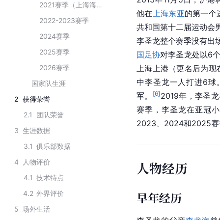
2021赛季（上海海港）
他在
上海东亚
的第一个
2022-2023赛季
共和国第十二届运动会
2024赛季
李圣龙整个赛季没有出
2025赛季
国足协
对李圣龙处以6个
2026赛季
上海上港（更名后为现
中李圣龙一人打进6球
国家队生涯
[
6
]
军。
2019年，李
2
获得荣誉
赛季，李圣龙在亚冠小
2.1
团队荣誉
2023、2024和20
3
生涯数据
3.1
俱乐部数据
4
人物评价
人物经历
4.1
技术特点
4.2
外界评价
早年经历
5
场外生活