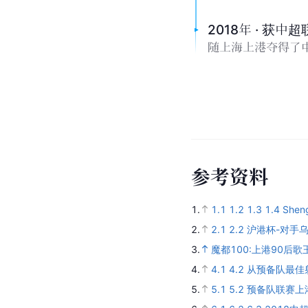
2018年 · 获中
随上海上港夺得了
参
考
资
料
1.
1.1
1.2
1.3
1.4
Sheng
2.
2.1
2.2
沪港杯-对手乌
3.
魔都100:上港90后
4.
4.1
4.2
从预备队最佳
5.
5.1
5.2
预备队联赛上