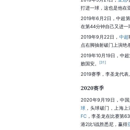
打进一球，这也是他在
2019年6月2日，
中超
第
在第44分钟自己又进一
2019年9月22日，
中超
点右脚
抽射
破门上演绝
2019年10月19日，
[
31
]
败
国安
。
2019赛季，李圣龙代
2020赛季
2020年9月19日，中国
球
，头球破门，上海上
FC
，李圣龙在比赛第6
港2比1战胜
悉尼
，赢得