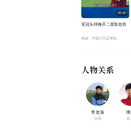
00:49
亚
冠
头
球
梅
开
二
度
取
首
胜
来源：中国🇨🇳足球第...
人
物
关
系
李龙海
傅
父亲
队