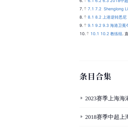
6.
6.1
6.2
6.3
2018
7.
7.1
7.2
Shenglong Li
8.
8.1
8.2
上港逆转悉尼
9.
9.1
9.2
9.3
海港卫冕夺
10.
10.1
10.2
教练组
.
条
目
合
集
2023赛季上海
2018赛季中超