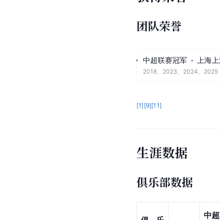
团队荣誉
中超联赛冠军
·
上海上
2018、2023、2024、2025
[
1
]
[
9
]
[
11
]
生涯数据
俱乐部数据
中超