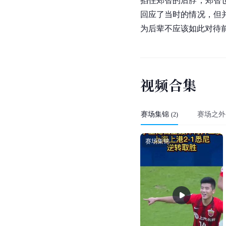
掐住郑智的后脖，郑智
回应了当时的情况，但
为后辈不应该如此对待
视
频
合
集
赛场集锦
赛场之外
(
2
)
赛场集锦