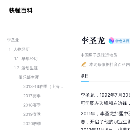
李圣龙
李圣龙
特色条目
1
人物经历
中国男子足球运动员
1.1
早年经历
本词条依据抖音百科内
1.2
运动生涯
条目
俱乐部生涯
2013-16赛季（上海东亚）
李圣龙，1992年7月
2017赛季
可司职左边锋和右边锋
2018赛季
2011年，李圣龙加盟
2019赛季
赛，开启了他的职业生涯
2020赛季
2013年11月5日，