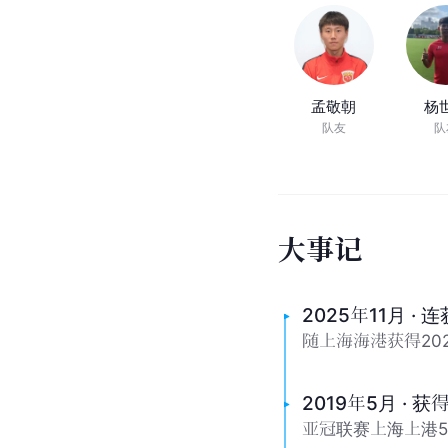
孟敬朝
杨
队友
队
大
事
记
2025年11月 ·
随上海海港获得202
2019年5月 ·
亚冠联赛上海上港