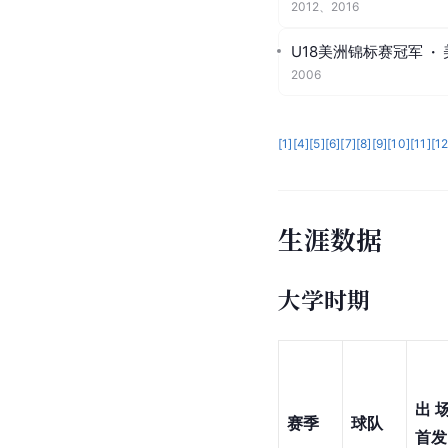
2012、2016
U18美洲锦标赛冠军
·
2006
[
1
]
[
4
]
[
5
]
[
6
]
[
7
]
[
8
]
[
9
]
[
10
]
[
11
]
[
1
生涯数据
大学时期
出场
赛季
球队
首发