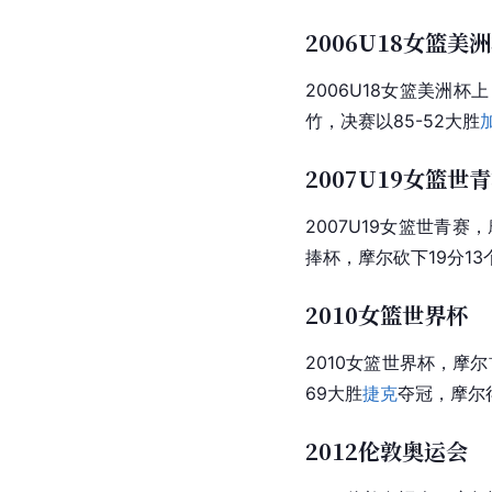
2006U18女篮美
2006U18女篮
美洲杯
上
竹，决赛以85-52大胜
2007U19女篮世
2007U19女篮世青赛
捧杯，摩尔砍下19分1
2010女篮世界杯
2010女篮世界杯，摩
69大胜
捷克
夺冠，摩尔
2012伦敦奥运会