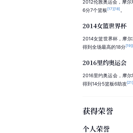
2012伦敦奥运会，摩尔
[
17
]
[
18
]
6分7个篮板
。
2014女篮世界杯
2014
女篮世界杯
，摩尔
[
19
]
得到全场最高的18分
2016里约奥运会
2016
里约
奥运会
，摩尔
[
21
得到14分5篮板6助攻
获得荣誉
个人荣誉