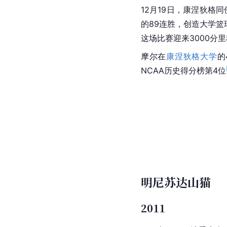
12月19日，康涅狄格同
的89连胜，创造大学篮
这场比赛迎来3000分
摩尔在
康涅狄格大学
的
NCAA历史得分榜第4位
明尼苏达山猫
2011