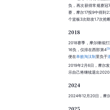
负，再次获得常规赛冠
赛，摩尔17投9中得到
个篮板3次助攻1.7次抢
2018
2018赛季，摩尔继续打
[
5
16负，仅排在西部第4
便在
单败淘汰制
里负于
2019年2月6日，摩
示自己将继续退出2020
2024
2024年12月20日，摩
2025