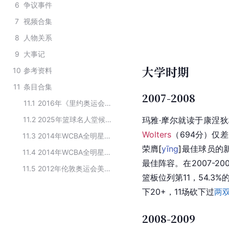
6
争议事件
7
视频合集
8
人物关系
9
大事记
大学时期
10
参考资料
11
条目合集
2007-2008
11.1
2016年《里约奥运会》女子篮球美国国家队阵容
11.2
2025年篮球名人堂候选名单
玛雅·摩尔就读于
康涅狄
Wolters
（694分）仅差
11.3
2014年WCBA全明星赛首发球员名单
荣
膺
[
yīng
]
最佳球员的新
11.4
2014年WCBA全明星赛北区首发阵容
最佳阵容。在2007-20
11.5
2012年伦敦奥运会美国女子篮球队球员阵容
篮板位列第11，54.
下20+，11场砍下过
两
2008-2009