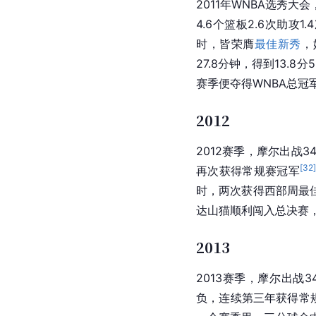
2011年WNBA选秀大会
4.6个篮板2.6次助攻1.
时，皆荣膺
最佳新秀
，
27.8分钟，得到13.8分
赛季便夺得WNBA总冠
2012
2012赛季，摩尔出战3
[
32
再次获得
常规赛
冠军
时，两次获得西部周最
达
山猫
顺利闯入总决赛，
2013
2013赛季，摩尔出战3
负，连续第三年获得
常