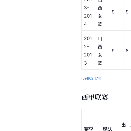
3-
西
9
9
201
女
4
篮
201
山
2-
西
9
8
201
女
3
篮
[
59
]
[
62
]
[
74
]
西甲联赛
出
赛季
球队