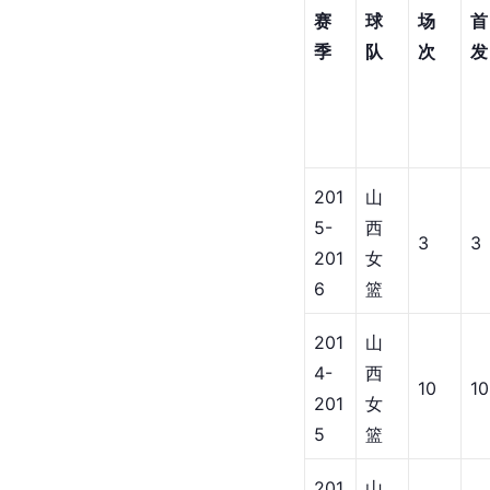
赛
球
场
首
季
队
次
发
201
山
5-
西
3
3
201
女
6
篮
201
山
4-
西
10
10
201
女
5
篮
201
山