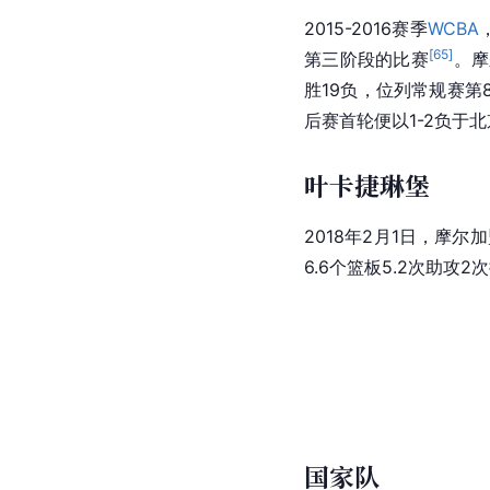
2015-2016赛季
WCBA
[
65
]
第三阶段的比赛
。摩
胜19负，位列
常规赛
第
后赛首轮便以1-2负于
北
叶卡捷琳堡
2018年2月1日，摩尔
6.6个篮板5.2次助攻
国家队