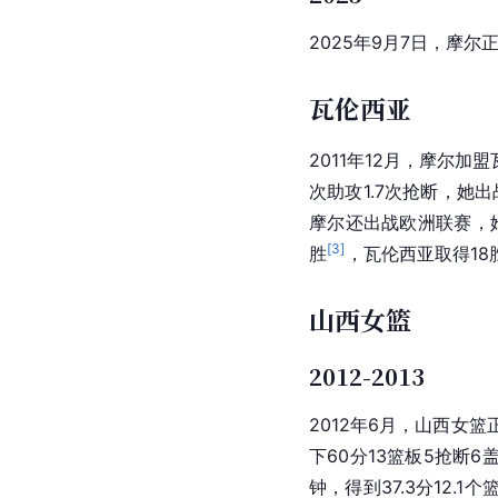
2025年9月7日，摩
瓦伦西亚
2011年12月，摩尔加盟
次助攻1.7次抢断，她
摩尔还出战
欧洲联赛
，
[
3
]
胜
，
瓦伦西亚
取得18
山西女篮
2012-2013
2012年6月，山西女篮
下60分13篮板5抢断6
钟，得到37.3分12.1个