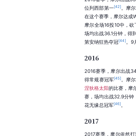
[
42
]
位列西部第一
。摩尔
在这个赛季，摩尔达成
摩尔全场16投10中，
场均出战36.1分钟，得到2
[
44
]
第安纳
狂热夺冠
。9
2016
2016赛季，摩尔出战34
[
45
]
得
常规赛
冠军
。
摩尔
涅狄格太阳
的比赛，
摩
赛，场均出战32.9分钟，
[
46
]
花
无缘总冠军
。
2017
2017赛季，摩尔依然打