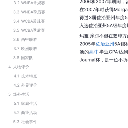
2006和2007年期间，皆
3.2
WNBA常规赛
在2007年时获得Morgan
3.3
WNBA季后赛
得过3届
佐治亚州
年度5
3.4
WCBA常规赛
入选佐治亚州5A级年度
3.5
WCBA季后赛
玛雅·摩尔不但在篮球
3.6
西甲联赛
2005年
佐治亚州
5A锦
3.7
欧洲联赛
她的
高中
毕业
GPA
达到
3.8
国家队
Journal杯，是一位不
4
人物评价
4.1
技术特点
4.2
外界评价
5
场外生活
5.1
家庭生活
5.2
商业活动
5.3
社会事件