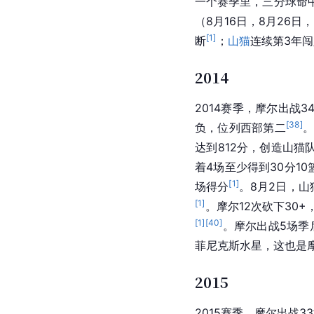
一个赛季里，三分球命
（8月16日，8月26日，
[
1
]
断
；
山猫
连续第3年闯
2014
2014赛季，摩尔出战3
[
38
]
负，位列西部第二
。
达到812分，创造
山猫
着4场至少得到30分10
[
1
]
场得分
。8月2日，山
[
1
]
。摩尔12次砍下30+
[
1
]
[
40
]
。摩尔出战5场季后
菲尼克斯水星
，这也是
2015
2015赛季，摩尔出战3