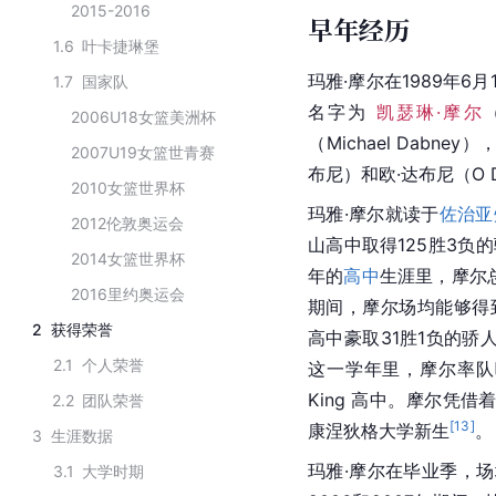
2015-2016
早年经历
1.6
叶卡捷琳堡
玛雅·摩尔在1989年6月
1.7
国家队
名字为
 凯瑟琳·摩尔
2006U18女篮美洲杯
（Michael Dabne
2007U19女篮世青赛
布尼）和欧·达布尼（O D
2010女篮世界杯
玛雅·摩尔就读于
佐治亚
2012伦敦奥运会
山高中取得125胜3负
2014女篮世界杯
年的
高中
生涯里，摩尔总
2016里约奥运会
期间，摩尔场均能够得到2
2
获得荣誉
高中豪取31胜1负的骄
2.1
个人荣誉
这一学年里，摩尔率队唯一
King 高中。摩尔凭借
2.2
团队荣誉
[
13
]
康涅狄格大学
新生
。
3
生涯数据
玛雅·摩尔在毕业季，场均
3.1
大学时期