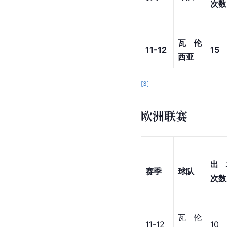
次数
瓦伦
11-12
15
西亚
[
3
]
欧洲联赛
出
赛季
球队
次数
瓦伦
11-12
10