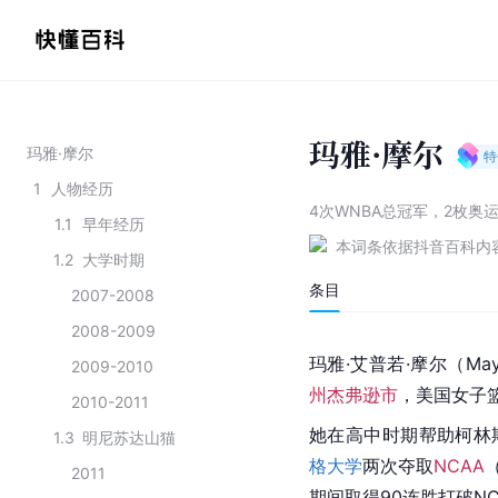
玛雅·摩尔
玛雅·摩尔
特
1
人物经历
4次WNBA总冠军，2枚奥
1.1
早年经历
本词条依据抖音百科内
1.2
大学时期
条目
2007-2008
2008-2009
玛雅·艾普若·摩尔（Maya
2009-2010
州
杰弗逊市
，美国女子
2010-2011
她在高中时期帮助柯林斯
1.3
明尼苏达山猫
格大学
两次夺取
NCAA
（
2011
期间取得90连胜打破N