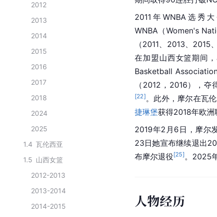
2012
2011年WNBA选秀
2013
WNBA
（Women's Nat
2014
（2011、2013、2015
2015
在加盟山西女篮期间，率
2016
Basketball Associa
2017
（2012，2016），夺
[
22
]
2018
。此外，摩尔在
瓦伦
捷琳堡
获得2018年
欧洲
2024
2025
2019年2月6日，摩
23日她宣布继续退出20
1.4
瓦伦西亚
[
25
]
布摩尔退役
。202
1.5
山西女篮
2012-2013
2013-2014
人物经历
2014-2015