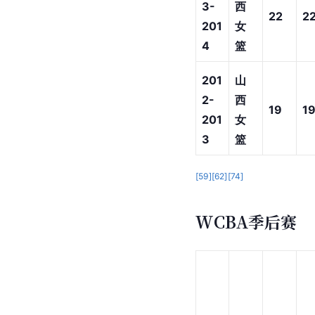
3-
西
22
2
201
女
4
篮
201
山
2-
西
19
1
201
女
3
篮
[
59
]
[
62
]
[
74
]
WCBA季后赛