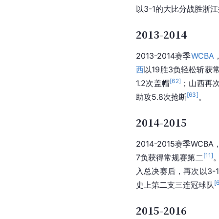
以3-1的大比分战胜
浙江
2013-2014
2013-2014赛季
WCBA
西
以19胜3负轻松斩获
[
62
]
1.2次盖帽
；山西再次
[
63
]
助攻5.8次抢断
。
2014-2015
2014-2015赛季
WCBA
[
11
]
7负获得常规赛第二
入总决赛后，再次以3-
[
史上第二支三连冠球队
2015-2016