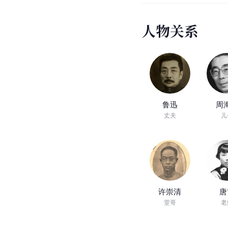
人
物
关
系
鲁迅
周
丈夫
儿
许崇清
唐
堂哥
老