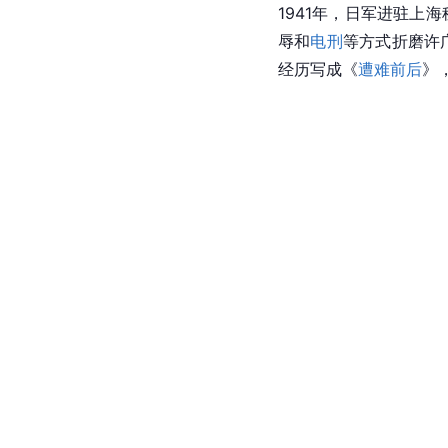
1941年，日军进驻上
辱和
电刑
等方式折磨许
经历写成《
遭难前后
》