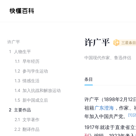
许广平
许广平
三星
条目
1
人物生平
中国现代作家、鲁迅伴侣
1.1
早年经历
1.2
参与学生运动
条目
1.3
情感生活
1.4
加入抗战和解放运动
许广平（1898年2月1
1.5
新中国成立后
祖籍
广东澄海
，作家、
2
主要作品
[
1
]
[
年加入中国共产党。
2.1
文学著作
1917年就读于直隶省
2.2
翻译作品
刊
》编辑。1923年考入