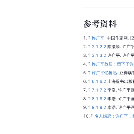
参
考
资
料
1.
许广平
.
中国作家网.
[
2.
2.1
2.2
陈漱渝.
许广
3.
3.1
3.2
许广平.
许广平
4.
许广平故居：留下了许
5.
许广平忆鲁迅
.
豆瓣读
6.
6.1
6.2
上海辞书出版
7.
7.1
7.2
李浩.
许广平
8.
8.1
8.2
李浩.
许广平
9.
9.1
9.2
李浩.
许广平
10.
名人婚恋：许广平，