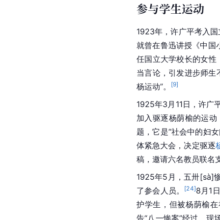
参与学生运动
1923年，许广平考入国
就曾在鲁迅讲授《中国
任国立大学校长的女性
当言论，引发进步师生
[
9
]
杨运动”。
1925年3月11日，许
加入驱逐杨荫榆的运动
题，它是“社会中的妇
体紧急大会，决定驱逐
稿，邀请六名教员联名
1925年5月，五卅[
[
24
]
了参会人员。
8月1
护学生，但被杨荫榆在
告“八一惨案”经过，