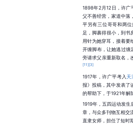
1898年2月12日，
父不善经营，家道中落
平另有三位哥哥和两位
足，脚裹得很小，到书
用针为她穿耳，接着要
开缠脚布，让她逃过缠
旁请求父亲重新取名，
[
11
]
[
3
]
1917年，许广平考入
天
报》投稿，其中发表了
的帮助下，于1921年
1919年，五四运动
章，与众多刊物互相交
直隶女师，担任了短时