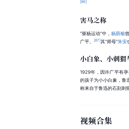
[
86
]
害马之称
“驱杨运动”中，
杨荫榆
[
87
]
广平。
其“师母”
朱安
小白象、小刺猬
1929年，因许广平
的孩子为小小白象，鲁
称来自于鲁迅的石刻刺
视
频
合
集