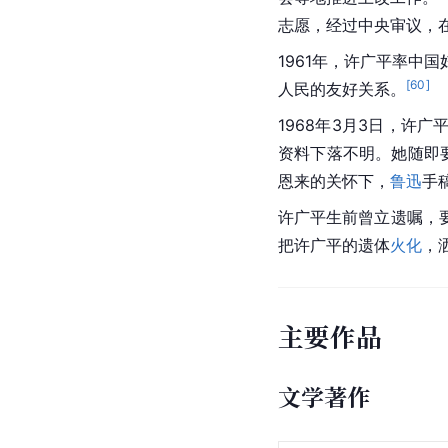
志愿，经过中央审议，
1961年，许广平率中
[
60
]
人民的友好关系。
1968年3月3日，许广
资料下落不明。她随即
恩来的关怀下，
鲁迅
手
许广平生前曾立遗嘱，
把许广平的遗体
火化
，
主要作品
文学著作