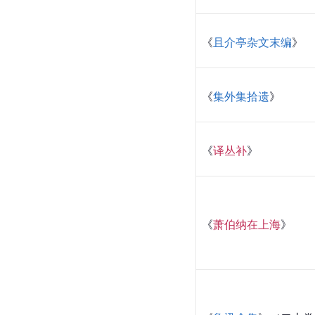
《
且介亭杂文末编
》
《
集外集拾遗
》
《
译丛补
》
《
萧伯纳在上海
》