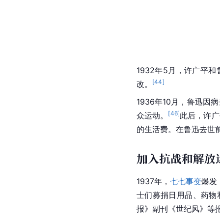
1932年5月，许广平
[
44
]
改。
1936年10月，鲁迅
[
46
]
众运动。
此后，许广
的生活费。在鲁迅去世
加入抗战和解放
1937年，
七七事变
爆发
士们募捐日用品、药物
报》副刊《世纪风》等