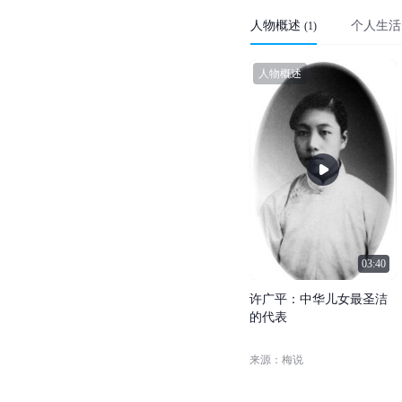
人物概述
个人生活
(
1
)
人物概述
03:40
许
广
平
：
中
华
儿
女
最
圣
洁
的
代
表
来源：梅说