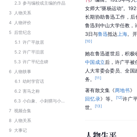
2.3
参与编校或主编的作品
女师大“驱杨运动”。1
3
人物关系
长期协助鲁迅工作，后
4
人物评价
鲁迅到中山大学任教，
5
后世纪念
3日与
鲁迅
抵达
上海
。
[
10
]
5.1
许广平故居
5.2
许广平旧居
她在鲁迅逝世后，积极
5.3
许广平纪念碑
中国成立
后，许广平被
人大常委会委员、全国
6
人物轶事
[
11
]
务。
6.1
幼时学官话
著有散文集《
两地书
》
6.2
害马之称
[
12
]
回忆录
》等。
许广平
6.3
小白象、小刺猬与小小白象
[
13
]
世。
7
视频合集
8
人物关系
9
大事记
人物生平