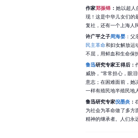
作家
郑振铎
：
她以超人
现！这是中华儿女们的
复社，还有一个
上海
人
许广平之子
周海婴
：父
民主革命
和妇女解放运
不屈，用鲜血和生命保
鲁迅
研究专家
王得后
：
威胁，“常常担心，眼
意志；在困难面前，她
一样有殖民地半殖民地
鲁迅研究专家
倪墨炎
：
为社会为革命做了多方
精神的继承者。人们永