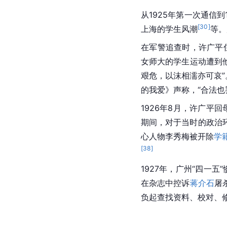
从1925年第一次通信
[
30
]
上海的学生风潮
等。
在军警追查时，许广平
女师大的学生运动遭到
艰危，以沫相濡亦可哀”
的我爱》声称，“合法也
1926年8月，许广平回
期间，对于当时的政治
心人物李秀梅被开除
学
[
38
]
1927年，广州“四一
在杂志中控诉
蒋介石
屠
负起查找资料、校对、