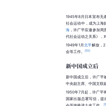
1945年8月日本宣
社会运动中，成为上海
海
，许广平应邀参加周恩
代社会运动之关系》，
1949年1月
北平
解放，
[
55
]
会等工作。
新中国成立后
新中国成立后，许广平
中央副主席、中国文联
1950年7月起，许广平
国家出版总署写信，提
[
会等地推进土改工作。