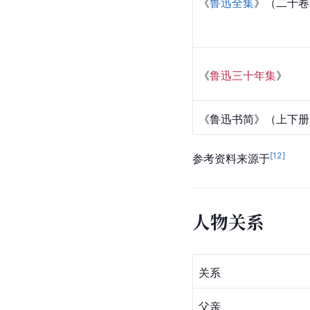
《
鲁迅全集
》（二十卷
《
鲁迅三十年集
》
《鲁迅书简》（上下册
[
12
]
参考资料来源于
人物关系
关系
父亲