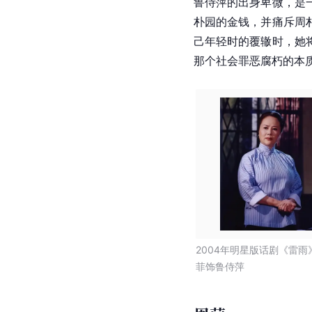
鲁侍萍
的出身卑微，是
朴园的金钱，并痛斥周
己年轻时的覆辙时，她
那个社会罪恶腐朽的本
2004年明星版话剧《雷雨
菲饰鲁侍萍