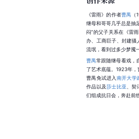
创作来源
《雷雨》的作者
曹禺
（1
继母和哥哥几乎总是抽
闷”的父子关系在《雷
办
、工商巨子、封建骚
流氓，看到过多少梦魇
曹禺
常跟随继母看戏，
了艺术底蕴。1923年
曹禺
免试进入
南开大学
作品以及
莎士比亚
、契
们组成抗日会，奔赴前线