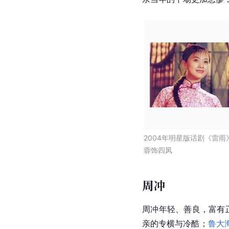
2004年明星版话剧《雷雨
蓉饰四凤
周冲
周冲
年轻、善良，富有
亲的专横与冷酷；
鲁大