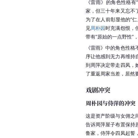
《雷雨》的角色性格有
家，但三十年来又忘不
为了在人前彰显他的“
见
周朴园
时充满怨恨，
带有“原始的一点野性”
《雷雨》中的角色性格
序让他感到无力再维持
到周萍决定带走四凤，
了重返周家当差，居然
戏剧冲突
周朴园与侍萍的冲突
这是
资产阶级
与女佣之
告诉
周萍
屋子布置保持
鲁家
，侍萍令四凤起誓