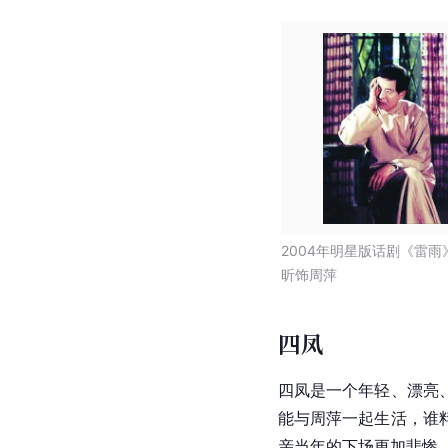
2004年明星版话剧《雷雨
昕饰周萍
四凤
四凤是一个年轻、漂亮
能与
周萍
一起生活，谁
亲当年的下场更加悲惨