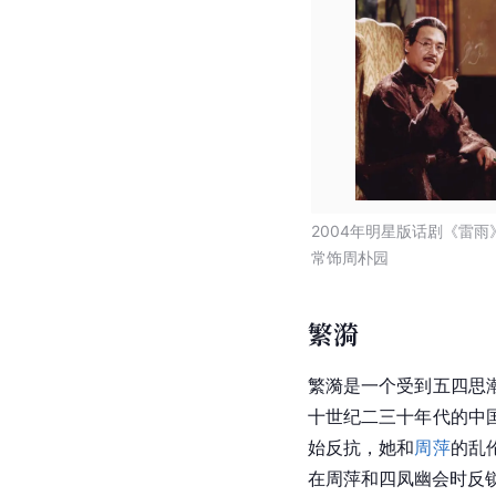
2004年明星版话剧《雷雨
常饰周朴园
繁漪
繁漪是一个受到五四思
十世纪二三十年代的
中
始反抗，她和
周萍
的乱
在
周萍
和四凤幽会时反