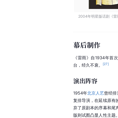
2004年明星版话剧《
幕后制作
《雷雨》自1934年首
[
27
]
台，经久不衰。
演出阵容
1954年
北京人艺
曾经排
复排导演，在延续原有
弃了原剧本的序幕和尾
版则试图凸显人性主题