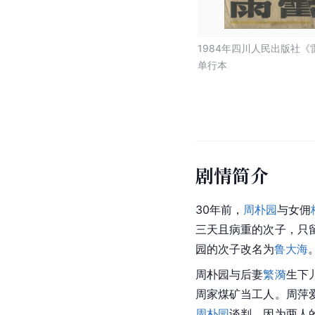
1984年四川人民出版社《
单行本
剧情简介
30年前，
周朴园
与女佣
三天且病重的次子，只
园的次子改名为
鲁大海
周朴园与后妻
繁漪
生下
周家煤矿当工人。周萍
周朴园
谈判。因为两人