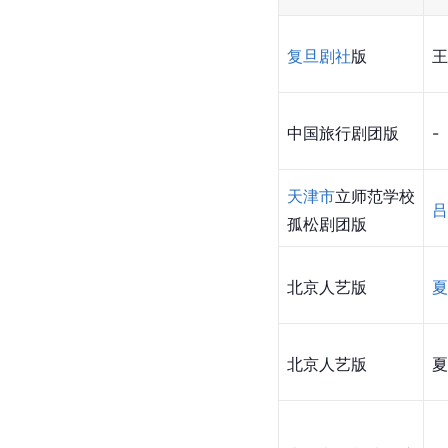
复旦剧社
版
王
中国旅行剧团版
-
天津市
立师范学校
吕
孤松剧团版
北京人艺版
夏
北京人艺版
夏