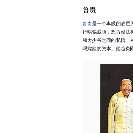
鲁贵
鲁贵
是一个卑贱的底层
行哄骗威胁，想方设法
和大少爷之间的私情，
喝嫖赌的资本。他趋炎