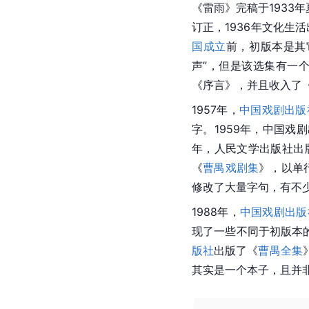
《雷雨》完稿于1933
订正，1936年文化生
国成立
前，初版本是其它
声”，但是该选集有一
《序言》，并且收入了《
1957年，
中国戏剧出版
字。1959年，中国戏
年，人民文学出版社出
《
曹禺戏剧集
》，以单
修改了大量字句，有不
1988年，
中国戏剧出版
现了一些不同于初版本
版社
出版了《
曹禺全集
其实是一个本子，且并