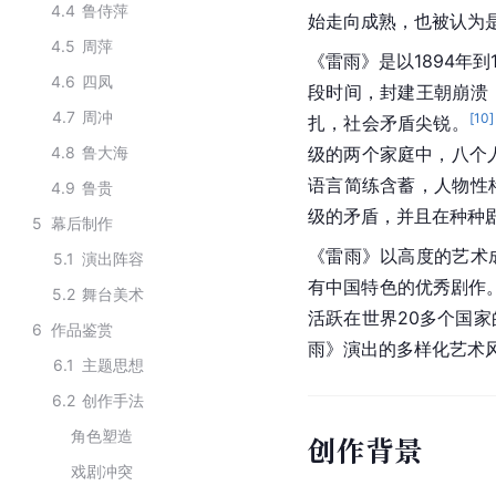
4.4
鲁侍萍
始走向成熟，也被认为是
4.5
周萍
《雷雨》是以1894年
4.6
四凤
段时间，封建王朝崩溃
4.7
周冲
[
10
]
扎，社会矛盾尖锐。
4.8
鲁大海
级的两个家庭中，八个
语言简练含蓄，人物性
4.9
鲁贵
级的矛盾，并且在种种
5
幕后制作
《雷雨》以高度的艺术
5.1
演出阵容
有中国特色的优秀剧作
5.2
舞台美术
活跃在世界20多个国
6
作品鉴赏
雨》演出的多样化艺术
6.1
主题思想
6.2
创作手法
角色塑造
创作背景
戏剧冲突