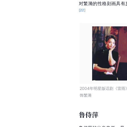
对繁漪的性格刻画具有
[
22
]
2004年明星版话剧《雷雨
饰繁漪
鲁侍萍