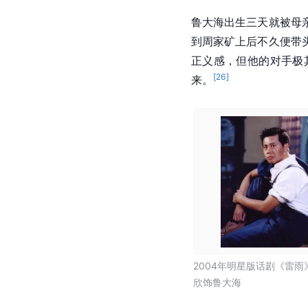
鲁大海出生三天就被母
到周家矿上后不久便带
正义感，但他的对手极
[
26
]
来。
2004年明星版话剧《雷雨
欣饰鲁大海