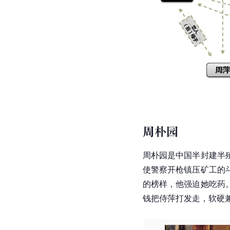
周朴园
周朴园是
中国
半封建半
使警察开枪镇压矿工的
的榜样，他强迫她吃药
钱把侍萍打发走，软硬