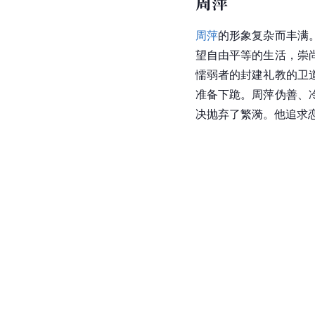
周萍
周萍
的形象复杂而丰满
望自由平等的生活，崇
懦弱者的封建礼教的卫
准备下跪。周萍伪善、
决抛弃了繁漪。他追求