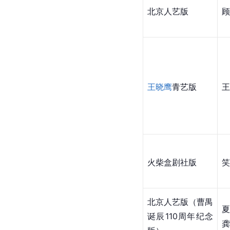
北京人艺版
顾
王晓鹰
青艺版
王
火柴盒剧社版
笑
北京人艺版（曹禺
诞辰110周年纪念
龚