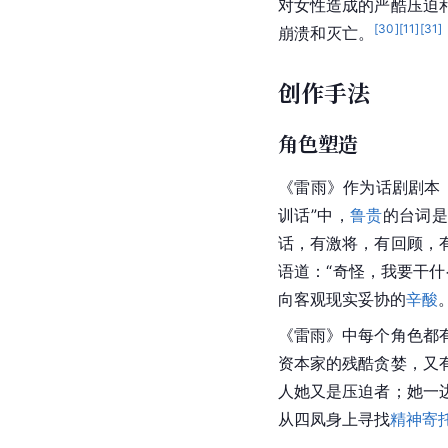
对女性造成的严酷压迫
[
30
]
[
11
]
[
31
]
崩溃和灭亡。
创作手法
角色塑造
《雷雨》作为
话剧
剧本
训话”中，
鲁贵
的台词是
话，有激将，有回顾，
语道：“奇怪，我要干
向客观现实妥协的
辛酸
《雷雨》中每个角色都
资本家
的残酷贪婪，又
人她又是压迫者；她一
从四凤身上寻找
精神寄