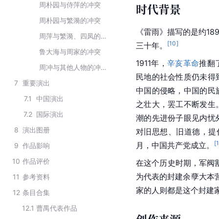
周朴园与侍萍的冲突
时代背景
周朴园与繁漪的冲突
《雷雨》描写的是约189
周萍与繁漪、四凤的爱情纠葛
[
10
]
三十年。
鲁大海与周家的冲突
1911年，
辛亥革命
推翻
周冲与其他人物的冲突
民地的社会性质仍未得
7
重要演出
中国的侵略，中国的民
7.1
中国演出
之壮大，罢工不断发生
7.2
国际演出
潮的先进份子眼见内忧
8
演出图册
对旧思想、旧道德，提
[
月，
中国共产党
成立。
9
作品影响
10
作品评价
在这个历史时期，军阀
为代表的封建余孽大本
11
参考资料
家的人则都是这个封建
12
条目合集
12.1
曹禺代表作品