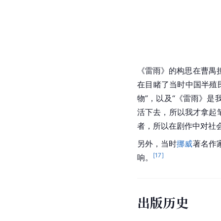
《雷雨》的构思在
曹禺
在目睹了当时
中国
半殖
物”，以及“《雷雨》
活下去，所以我才拿起笔
者，所以在剧作中对社
另外，当时
挪威
著名作
[
17
]
响。
出版历史