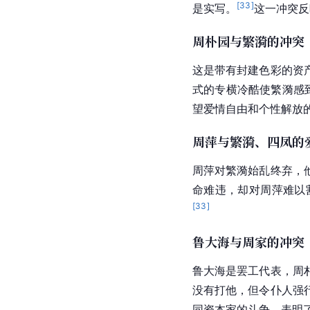
[
33
]
是实写。
这一冲突反
周朴园与繁漪的冲突
这是带有封建色彩的
资
式的专横冷酷使繁漪感
望爱情自由和个性解放
周萍与繁漪、四凤的
周萍对繁漪始乱终弃，
命难违，却对周萍难以
[
33
]
鲁大海与周家的冲突
鲁大海
是罢工代表，周
没有打他，但令仆人强
同
资本家
的斗争，表明