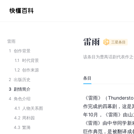
雷雨
雷雨
三星
条目
1
创作背景
该条目为
曹禺话剧代表作之
1.1
时代背景
1.2
创作来源
条目
2
出版历史
3
剧情简介
《雷雨》（Thunders
4
角色介绍
作完成的四幕剧，这是其
4.1
人物关系图
年10月，《雷雨》由山
4.2
周朴园
《雷雨》由中华同学新
4.3
繁漪
巨作典范，是被翻译成