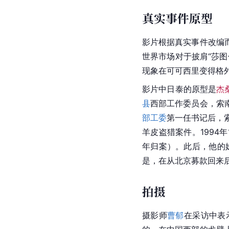
真实事件原型
影片根据真实事件改编
世界市场对于披肩“莎
现象在可可西里变得格
影片中日泰的原型是
杰
县
西部工作委员会，索
部工委
第一任书记后，
羊皮盗猎案件。1994
年归案）。此后，他的
是，在从北京募款回来
拍摄
摄影师
曹郁
在采访中表