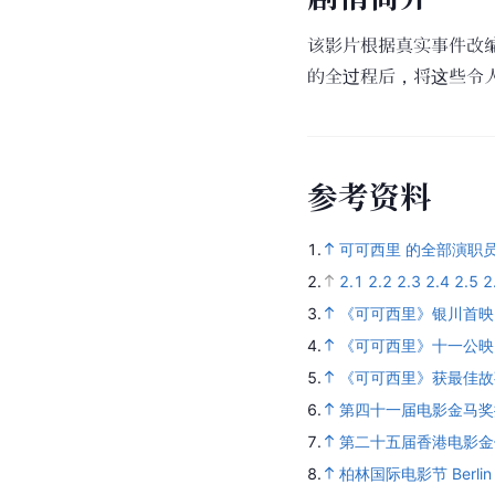
该影片根据真实事件改
的全过程后，将这些令
参
考
资
料
1.
可可西里 的全部演职
2.
2.1
2.2
2.3
2.4
2.5
2
3.
《可可西里》银川首映
4.
《可可西里》十一公映
5.
《可可西里》获最佳故
6.
第四十一届电影金马奖
7.
第二十五届香港电影金
8.
柏林国际电影节 Berlin Inte