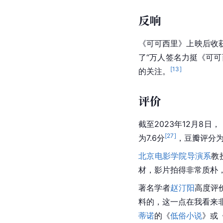
反响
《可可西里》上映后收
了“万人签名力挺《可
[
13
]
的关注。
评价
截至2023年12月8
[
27
]
为7.6分
，豆瓣评分为
北京电影学院导演系
教
材，影片拍得非常质朴
著名学者
赵汀阳
高度评
料的，这一点在我看来
蒂诺
的《
低俗小说
》或