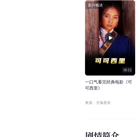
影片概述
16:12
一
口
气
看
完
经
典
电
影
《
可
可
西
里
》
来源：月落星辰
剧
情
简
介