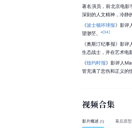
著名演员，前
北京电影
深刻的人文精神，冷静
《
波士顿环球报
》影评人
[
34
]
望渺茫。”
《奥斯汀纪事报》影评人
生态战士，并在
艺术电
《
纽约时报
》影评人Ma
管充满了悲伤和正义的愤
视
频
合
集
影片概述
幕后原型
(
1
)