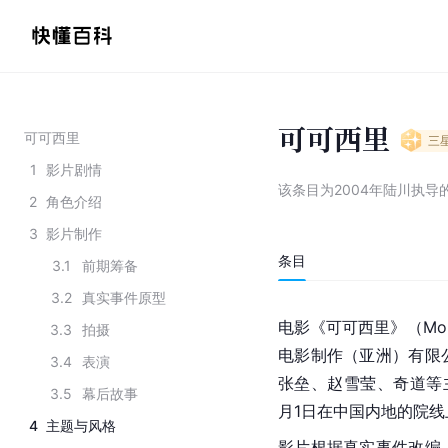
可可西里
可可西里
三
1
影片剧情
该条目为
2004年陆川执导
2
角色介绍
3
影片制作
条目
3.1
前期筹备
3.2
真实事件原型
电影《可可西里》（Mou
3.3
拍摄
电影制作（亚洲）有限
3.4
表演
张垒、赵雪莹、奇道等主
3.5
幕后故事
月1日在中国内地的院线
4
主题与风格
影片根据真实事件改编