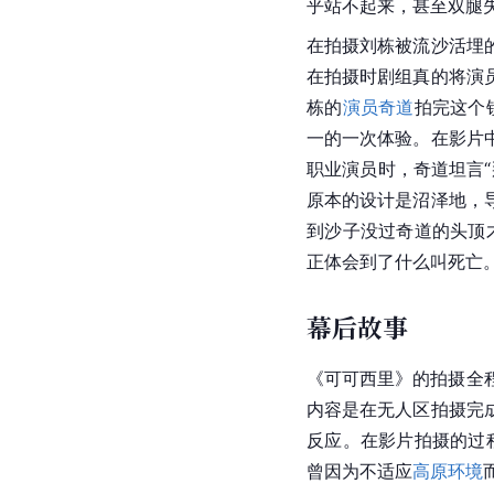
乎站不起来，甚至双腿
在拍摄
刘栋
被流沙活埋
在拍摄时剧组真的将演
栋的
演员奇道
拍完这个
一的一次体验。在影片
职业演员时，
奇道
坦言
原本的设计是
沼泽
地，
到沙子没过
奇道
的头顶
正体会到了什么叫死亡。
幕后故事
《可可西里》的拍摄全程
内容是在无人区拍摄完
反应。在影片拍摄的过
曾因为不适应
高原环境