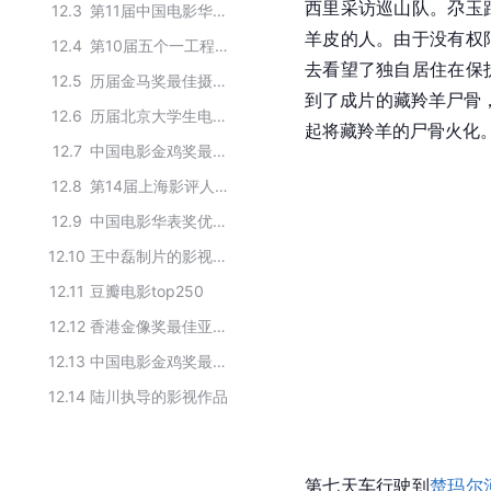
西里采访巡山队。尕玉
12.3
第11届中国电影华表奖获奖作品
羊皮的人。由于没有权
12.4
第10届五个一工程奖获奖电影
去看望了独自居住在保
12.5
历届金马奖最佳摄影获奖电影
到了成片的藏羚羊尸骨
12.6
历届北京大学生电影节最佳导演奖
起将藏羚羊的尸骨火化
12.7
中国电影金鸡奖最佳故事片历届获奖作品
12.8
第14届上海影评人协会奖获奖作品
12.9
中国电影华表奖优秀故事片历届获奖作品
12.10
王中磊制片的影视作品
12.11
豆瓣电影top250
12.12
香港金像奖最佳亚洲电影历届获奖作品
12.13
中国电影金鸡奖最佳影片
12.14
陆川执导的影视作品
第七天车行驶到
楚玛尔