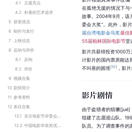
4.1
主题亮点
在孤绝无援的情况下与
4.2
朴素的艺术追求
故事。2004年9月，
5
获奖情况
委会大奖”。此外，影
6
制作与发行
届台湾电影金马奖
最佳
7
上映信息
55届柏林国际电影节
堂
8
反响与评价
影片共获得投资1000
8.1
反响
计影片的国内票房能达到
[
10
]
不叫座的困境
，影片
8.2
评价
9
视频合集
10
剧情简介
影片剧情
11
参考资料
12
条目合集
由于盗猎者的猖獗[ju
12.1
东京电影节评委会大奖历届获奖作品
组建了志愿巡山队。19
12.2
中国电影华表奖优秀导演历届获奖者作品
队员。为了调查事件的真