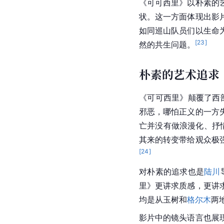
《可可西里》以朴素的
状。这一方面体现出影
如同巡山队员们以生命
[
23
]
然的共生问题。
朴素的艺术追求
《可可西里》颠覆了西
邪恶，哪怕正义的一方
亡并没有做浪漫化、抒情
其来的转变带给观众极
[
24
]
对朴素的追求也是
陆川
里》更讲求质感，更讲
均是从
玉树
和
格尔木
两
影片中的镜头语言也展