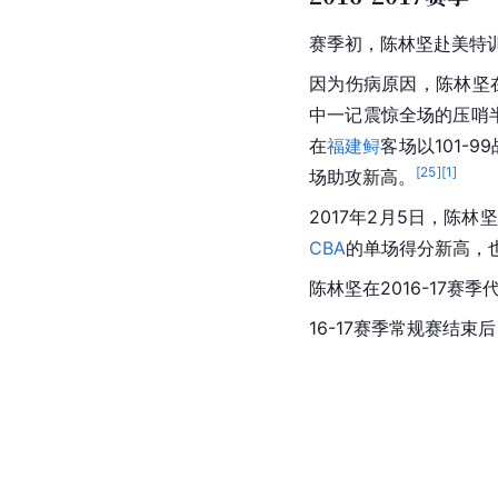
赛季初，陈林坚赴美特
因为伤病原因，陈林坚
中一记震惊全场的压哨
在
福建鲟
客场以101-9
[
25
]
[
1
]
场助攻新高。
2017年2月5日，陈林
CBA
的单场得分新高，也
陈林坚在2016-17赛季
16-17赛季常规赛结束