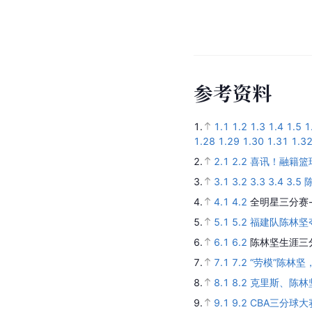
参
考
资
料
1.
1.1
1.2
1.3
1.4
1.5
1
1.28
1.29
1.30
1.31
1.3
2.
2.1
2.2
喜讯！融籍篮
3.
3.1
3.2
3.3
3.4
3.5
4.
4.1
4.2
全明星三分赛
5.
5.1
5.2
福建队陈林坚
6.
6.1
6.2
陈林坚生涯三分
7.
7.1
7.2
“劳模”陈林
8.
8.1
8.2
克里斯、陈林
9.
9.1
9.2
CBA三分球