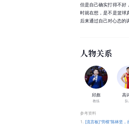
但是自己确实打得不好
时就在想，是不是篮球
后来通过自己对心态的
人
物
关
系
邱彪
高
教练
队
参考资料
1.
[流言板]“劳模”陈林坚