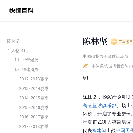
陈林坚
陈林坚
三星
条目
1
人物经历
中国职业男子篮球运动员
1.1
早年经历
本词条依据抖音百科内
1.2
福建浔兴
条目
2012-2013赛季
2013-2014赛季
陈林坚，1993年9月1
2014-2015赛季
高速篮球俱乐部
。场上
2015-2016赛季
体校，开启了专业篮球之
2016-2017赛季
年夏正式进入福建男篮，
2017-2018赛季
代表
福建鲟
出战
中国男