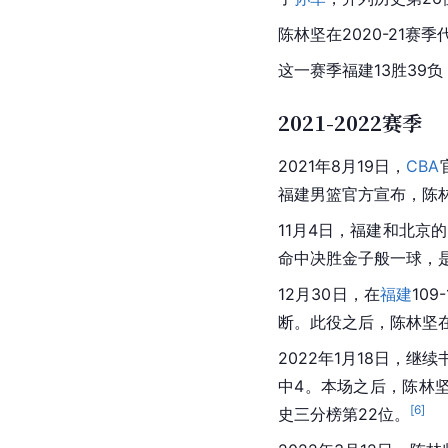
陈林坚在2020-21赛
这一赛季
福建
13胜39
2021-2022赛季
2021年8月19日，
CBA
福建男篮官方宣布，陈
11月4日，福建和北京
命中决胜金子般一球，
12月30日，在
福建
109
断。此役之后，陈林坚
2022年1月18日，继
中4。本场之后，陈林坚
[
6
]
史三分榜第22位。