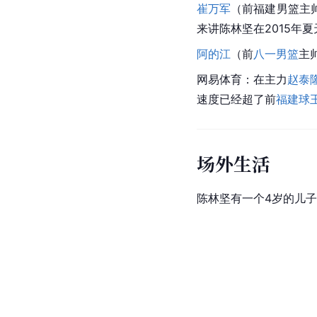
崔万军
（前福建男篮主
来讲陈林坚在2015年
阿的江
（前
八一男篮
主
网易体育：在主力
赵泰
速度已经超了前
福建球
场外生活
陈林坚有一个4岁的儿子