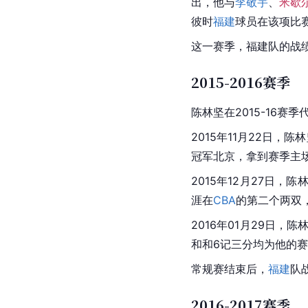
出，他与
李敬宇
、
米歇
彼时
福建
球员在该项比
这一赛季，福建队的战绩
2015-2016赛季
陈林坚在2015-16赛季
2015年11月22日，
冠军北京，拿到赛季主
2015年12月27日，
涯在
CBA
的第二个两双
2016年01月29日，陈
和和6记三分均为他的
常规赛结束后，
福建
队
2016-2017赛季