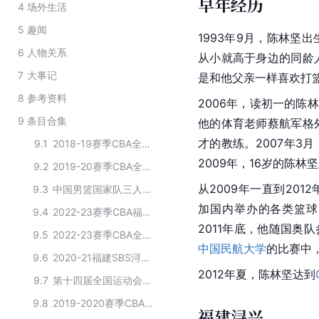
早年经历
4
场外生活
5
趣闻
1993年9月，陈林坚
6
人物关系
从小就高于身边的同龄
7
大事记
是和他父亲一样喜欢打
8
参考资料
2006年，读初一的陈
9
条目合集
他的体育老师蔡航军格
才的教练。2007年3
9.1
2018-19赛季CBA全明星赛阵容
2009年，16岁的陈林
9.2
2019-20赛季CBA全明星赛阵容
从2009年一直到20
9.3
中国男篮国家队三人男篮初选人才库名单
加国内举办的各类篮球比
9.4
2022-23赛季CBA福建篮球俱乐部球员
2011年底，他随国奥
9.5
2022-23赛季CBA全明星赛阵容
中国民航大学
的比赛中
9.6
2020-21福建SBS浔兴现役球员
2012年夏，陈林坚达到
9.7
第十四届全国运动会三人制男篮球运动员名单
9.8
2019-2020赛季CBA福建鲟浔兴俱乐部球员名单
福建浔兴