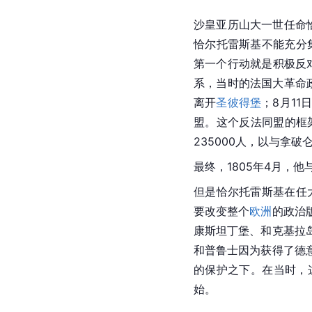
沙皇亚历山大一世任命
恰尔托雷斯基不能充分
第一个行动就是积极反对
系，当时的法国大革命
离开
圣彼得堡
；8月1
盟。这个反法同盟的框架
235000人，以与
拿破
最终，1805年4月，他
但是恰尔托雷斯基在任
要改变整个
欧洲
的政治
康斯坦丁堡、和克基拉
和普鲁士因为获得了德
的保护之下。在当时，
始。