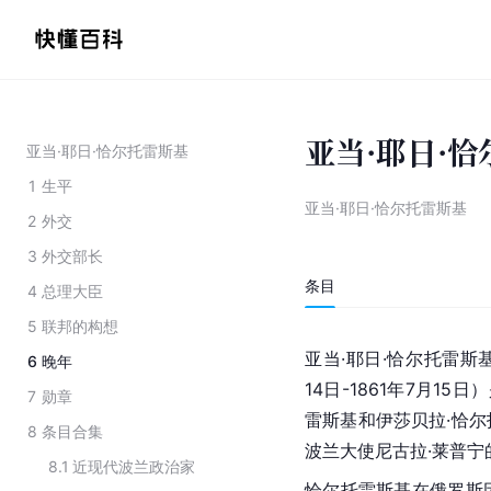
亚当·耶日·
亚当·耶日·恰尔托雷斯基
1
生平
亚当·耶日·恰尔托雷斯基
2
外交
3
外交部长
条目
4
总理大臣
5
联邦的构想
亚当·耶日·恰尔托雷斯
6
晚年
14日-1861年7月1
7
勋章
雷斯基和伊莎贝拉·恰
8
条目合集
波兰大使尼古拉·莱普宁
8.1
近现代波兰政治家
恰尔托雷斯基在俄罗斯