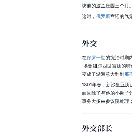
访他的波兰庄园三个月
这时，
俄罗斯
宫廷的气
外交
在
保罗一世
的统治时期
·埃曼纽尔四世宫廷的
变成了游遍意大利到
那
1801年春，新沙皇
亚历
而且除了与他的小圈子
事务大多由参议院处理
外交部长