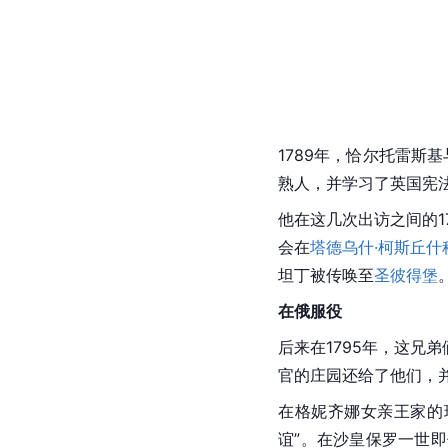
1789年，恰尔托雷斯
熟人，并学习了英国宪
他在这几次出访之间的17
会在
塔德乌什·柯斯丘什
坦丁被传唤至
圣彼得堡
在俄服役
后来在1795年，这兄
官的庄园还给了他们，并
在格妮齐娜女亲王家的
谊”。在沙皇保罗一世