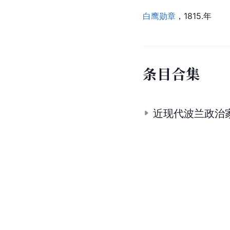
白鹰勋章
，1815.年
条
目
合
集
近现代波兰政治