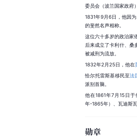
委员会（波兰国家政府
1831年9月6日，他因
的斐然名声相称。
这位六十多岁的政治家依
后来成立了卡利什、
桑
被减刑为流放。
1832年2月25日，他在
恰尔托雷斯基移民至
法
派别首脑。
他在1861年7月1
年-1865年）、瓦迪斯
勋章