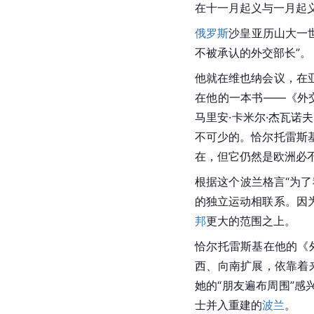
在十一月起义与一月起义
俄罗斯
沙皇
亚历山大一
不被承认的外交部长”。
他就在维也纳会议，在
在他的一本书——《外
马里安·卡米尔·杰瓦诺
不可少的。恰尔托雷斯
在，但它仍然是欧洲必
根据这个波兰格言“为
的独立运动相联系。因
邦
更大的范围之上。
恰尔托雷斯基在他的《
西、向南扩展，依靠着
她的“朋友遍布周围”感
士并入重建的
波兰
。