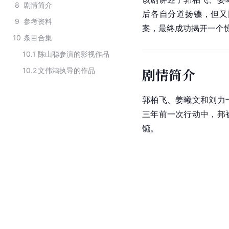
8
剧情简介
后各自分道扬镳，但又
9
参考资料
案，最终成功揭开一个
10
条目合集
10.1
陈山聪参演的影视作品
剧情简介
10.2
文伟鸿执导的作品
郭柏飞、姜曦文和刘力
三年前一次行动中，邦
镳。