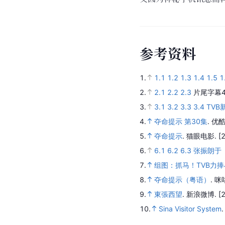
参
考
资
料
1.
1.1
1.2
1.3
1.4
1.5
1
2.
2.1
2.2
2.3
片尾字幕4
3.
3.1
3.2
3.3
3.4
TV
4.
夺命提示 第30集
.
优酷
5.
夺命提示
.
猫眼电影.
[
6.
6.1
6.2
6.3
张振朗于
7.
组图：抓马！TVB力
8.
夺命提示（粤语）
.
咪
9.
東張西望
.
新浪微博.
[
10.
Sina Visitor System