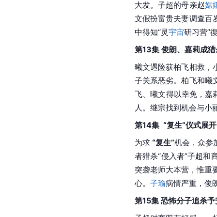
大发。子超的母亲赵
嫦
文假扮富贵夫妻调查百
中得知“灵
宇宙
研习营”
第13集 俊朗、嘉莉成
曦文遇险获柏飞相救，
子关系恶劣。柏飞和曦
飞、曦文得以幸免，嘉
人。继宗找到机会与小
第14集  “复生”仪式展开
为求
 “复生”
机会，众参
者猎杀“侵入者”子超
突袭老师大本营，惟重要
心。
子瑜
病情严重，俊
第15集 恐怖分子追杀予