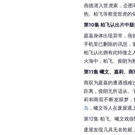
燕德潜入世虎家，企图
热。柏飞等察觉世虎的
第10集 柏飞认出片中
庭嘉身体出现异常，燕德
手机里已删除的讯息，
柏飞认出拥有此特徵之人
火海中，柏飞、俊朗为
第11集 曦文、嘉莉、
商双为庭嘉的遭遇感难
距离，俊朗无所适从。
莉和商双不断发噩梦，怀
岛
，曦文等人在废屋遇
第12集 柏飞、曦文戏假
废屋发现几具无名乾屍