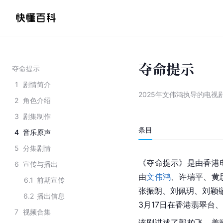
夺命提示
夺命提示
1
剧情简介
2025年文伟鸿执导的电视
2
角色介绍
3
剧集制作
条目
4
音乐原声
5
分集剧情
《夺命提示》是由香港
6
宣传与播出
由
文伟鸿
、许瑞平、黄
6.1
前期宣传
张振朗、刘佩玥、刘颖
6.2
播出信息
3月17日在香港翡翠台、
7
视频合集
该剧讲述了郭柏飞、姜