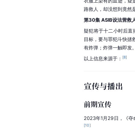
衣服上染有的血迹，疑
路救人，却没想到竟然
第30集 ASIB设法营救
疑犯将于十二小时后直播
目标，要与罪犯斗快拯
有炸弹；炸弹一触即发
[
8
]
以上信息来源于：
宣传与播出
前期宣传
2023年1月29日，《
[
10
]