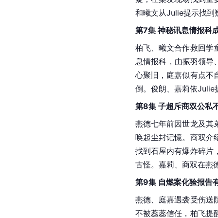
和曦文从Julie提示
第7集 神秘讯息情报科
柏飞、曦文合作救回学
息情报科，由振羽领导
心聚旧，庭嘉似有点不
倒。俊朗、嘉莉依Jul
第8集 子超斥商双公私
燕德七年前因世龙及其
唤起尘封记憶。商双介
找到石屋内有爆炸碎片
古怪。嘉莉、商双在燕
第9集 自燃案化验报告
燕德、庭嘉遇袭受伤送
不被蕊蕊信任，柏飞提