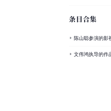
条
目
合
集
陈山聪参演的影
文伟鸿执导的作