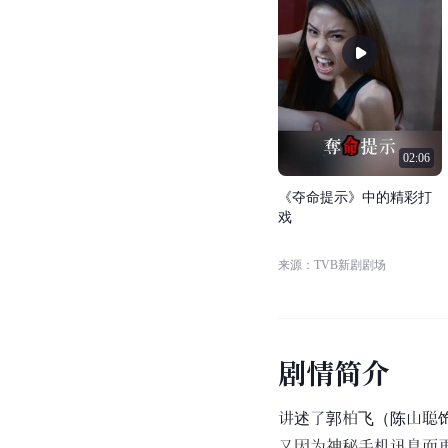
02:06
《
夺
命
提
示
》
中
的
精
彩
打
戏
来源：TVB新剧剧场
剧
情
简
介
讲述了郭柏飞（陈山聪
又因为神秘手机讯息而