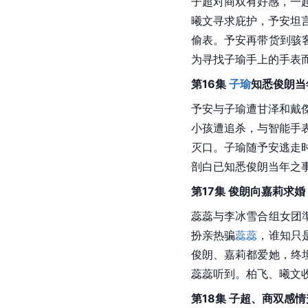
子超对商双有好感，一起
曦文寻求庇护，予安坦言
偷表。予安再带货到骇
为寻找子瑜手上的手表
第16集 
子瑜
知悉俊朗当
予安与子瑜遭甘泽和戴傑
小孩遭追杀，与智能手
灭口。子瑜随予安逃走
剖白已知悉俊朗当年之
第17集 俊朗向嘉莉求婚
蕊蕊与李冰雪合组女团
扮亲热骗
蕊蕊
，谁知只
俊朗、嘉莉都爱她，终
蕊蕊听到。柏飞、曦文收
第18集 子超、商双感