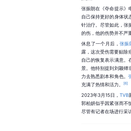
张振朗在《夺命提示》
自己保持更好的身体状
针治疗。尽管如此，
张
的伤，他的伤势并不严
休息了一个月后，
张振
露，这次受伤需要贴除
自己的恢复表示满意。
景。他特别提到刘颖镡
力去熟悉剧本和角色。
[
6
]
充满了热情和活力。
2023年3月15日，
TVB
郭柏妍似乎因紧张而不
尽管有记者在场进行采