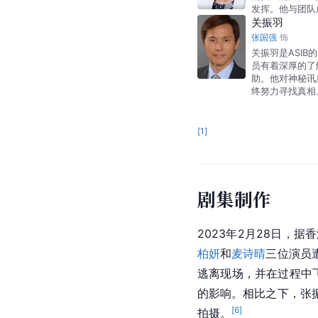
发挥。他与团队
关振羽
张国强
饰
关振羽是ASI
员有着深厚的了
助。他对神秘讯
终努力寻找真相
[
1
]
剧集制作
2023年2月28日，
柏妍
和
麦诗晴
三位演员
逃离现场，并在过程中
的影响。相比之下，张
[
6
]
拍摄。