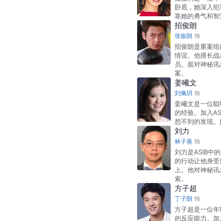
卧底，她深入犯
靠她的勇气和智
招俊朗
张振朗
饰
招俊朗是重案组
情谊。他擅长战
员。面对神秘讯
案。
姜曦文
刘佩玥
饰
姜曦文是一位聪
的经验。加入A
想不到的发现。
刘力
林子善
饰
刘力是ASIB
的行动让他身受
上。他对神秘讯
索。
方子超
丁子朗
饰
方子超是一位年
的反应能力。加