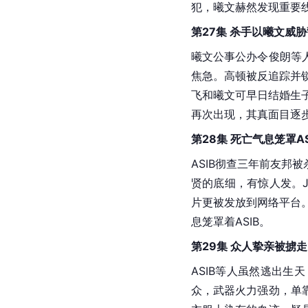
犯，曦文赫然发现重要
第27集 杀手以曦文威
曦文公事公办令俊朗等
焦急。高顿被反追踪并
飞和曦文可早日结婚生子
再次出现，其真面目逐
第28集 死亡气息笼罩AS
ASIB彻查三年前友
贤的底细，有惊人发。J
片更被发放到网络平台
息笼罩着ASIB。
第29集 众人挚亲被掳走
ASIB等人虽然逃出
众，武器火力强劲，单