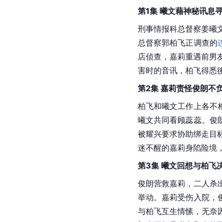
第1集 曦文藉神秘讯息
刑事情报科总督察姜曦文
总督察郭柏飞正调查的
店侦查，嘉莉重遇前男友
害时的音讯，柏飞得悉
第2集 嘉莉责怪俊朗不
柏飞和曦文工作上各不
曦文共同看顾蕊蕊。俊
被耀兴要求协助绑走目标
迷不醒的嘉莉身陷险境
第3集 曦文回想与柏飞
俊朗营救嘉莉，二人杀
举动。嘉莉受伤入院，
与柏飞互生情愫，无奈