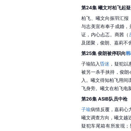
第24集 曦文对柏飞起疑
柏飞、曦文向振羽汇报，
与志美宣布奉子成婚，
证，内心忐忑。商茜（
及团聚，俊朗、嘉莉不
第25集 俊朗被停职向
韩
子瑜陷入
昏迷
，疑犯以
被另一杀手挟持，俊朗
入。曦文得知柏飞用间谍
飞身旁。曦文在柏飞电
第26集 ASIB队员中枪
子瑜
病情反覆，嘉莉心
曦文调查方向，曦文越近
疑犯车尾箱有所发现；