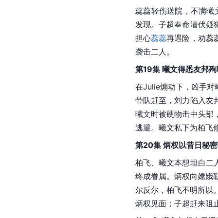
蕊蕊轻伤送院，不满曦文
发现。子超奉命潜伏疑
担心
蕊蕊
再遇险，劝蕊
袭击二人。
第19集 曦文得悉友邦
在Julie煽动下，凶
带队赶至，刘力陷入友
曦文时被硬物击中头部
逃避。曦文私下为柏飞
第20集 炳权以昔日秘
柏飞、曦文本想坦白二
终成眷属。炳权向嫦娥
尔反尔，柏飞不明所以
炳权见面；子超赶来阻