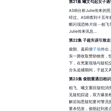
第21集 曦文勾起女子
ASIB分析Julie
经过。ASIB查到十五
断闪现恐怖片段⋯柏飞
Julie传来讯息…
第22集 子超失误引致走
俊朗、嘉莉偕
子瑜
外出
东一茜收取赞助物资，惊
下，在兇案现场与疑犯
分头追捕期间，子超又
第23集 俊朗重遇旧相识
柏飞、曦文重回疑犯消
见疑犯踪迹，双方爆发枪
解后知悉疑犯要对警员
要杀恺发，俊朗赶到差