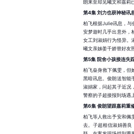
朗来至却见曦文和嘉莉已
第4集 刘力也获神秘讯
柏飞根据Julie讯息
安梦遊时几乎出意外，
女工刘淑娟行为怪异。
曦文亲姊姜千娇替好友
第5集 院舍小孩接连失
柏飞奋身救下佩雯，但
黑暗讯息。俊朗送智能
淑娟家，问起其子近况
警察的子超接报到场遇
第6集 俊朗望跟嘉莉重
柏飞等人救出予安和佩
去。子超相信淑娟善良
疑，在案发现场找到重