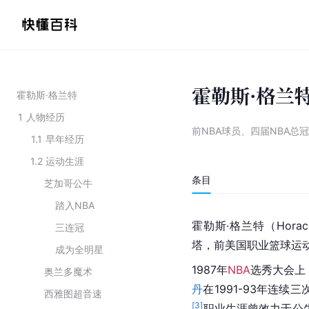
霍勒斯·格兰
霍勒斯·格兰特
1
人物经历
前NBA球员、四届NBA总
1.1
早年经历
1.2
运动生涯
条目
芝加哥公牛
踏入NBA
霍勒斯·格兰特（Horac
三连冠
塔，前美国职业篮球运动
成为全明星
1987年
NBA
选秀大会上
奥兰多魔术
丹
在1991-93年连续三
西雅图超音速
[
3
]
职业生涯曾效力于公