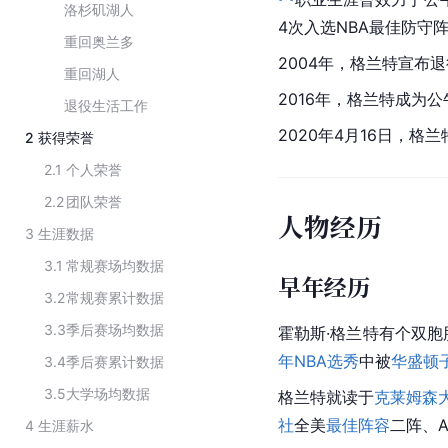
洛杉矶湖人
4次入选NBA最佳防守
重回奥兰多
2004年，格兰特宣布
重回湖人
2016年，
格兰特
成为
公
退役生活工作
2020年4月16日，格
2
获得荣誉
2.1
个人荣誉
2.2
团队荣誉
人物经历
3
生涯数据
3.1
常规赛场均数据
早年经历
3.2
常规赛累计数据
3.3
季后赛场均数据
霍勒斯·格兰特有个双胞
年NBA选秀
中被
华盛顿
3.4
季后赛累计数据
3.5
大学场均数据
格兰特就读于
克莱姆森
社
全美
最佳阵容
二阵、
4
生涯薪水