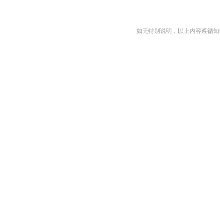
如无特别说明，以上内容遵循知识共享