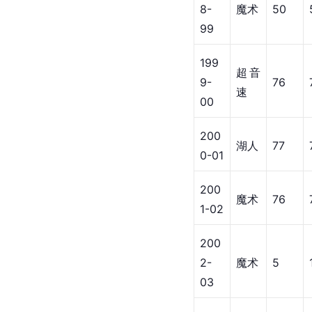
8-
魔术
50
99
199
超音
9-
76
速
00
200
湖人
77
0-01
200
魔术
76
1-02
200
2-
魔术
5
03