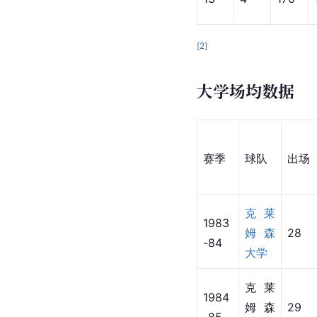
[
2
]
大学场均数据
赛季
球队
出场
克莱
1983
姆森
28
-84
大学
克莱
1984
姆森
29