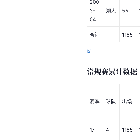
200
3-
湖人
55
04
合计
-
1165
[
2
]
常规赛累计数据
赛季
球队
出场
17
4
1165