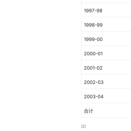
1997-98
1998-99
1999-00
2000-01
2001-02
2002-03
2003-04
合计
[
2
]