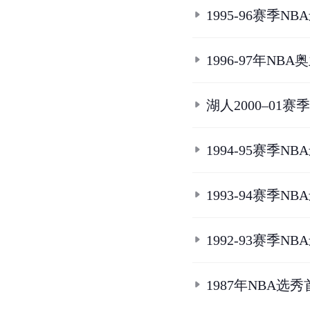
1995-96赛季
1996-97年N
湖人2000–01
1994-95赛季
1993-94赛季
1992-93赛季
1987年NBA选秀