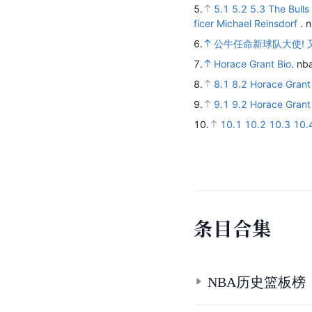
5.
5.1
5.2
5.3
The Bulls
ficer Michael Reinsdorf
.
n
6.
公牛任命新球队大使!
7.
Horace Grant Bio
.
nb
8.
8.1
8.2
Horace Grant 
9.
9.1
9.2
Horace Grant
10.
10.1
10.2
10.3
10.
条
目
合
集
NBA历史篮板榜