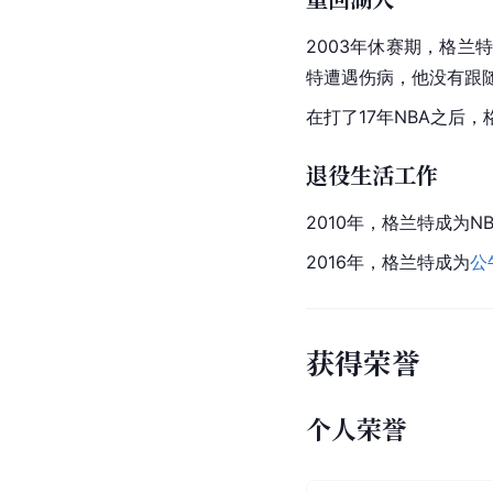
2003年休赛期，
格兰
特遭遇伤病，他没有跟
在打了17年
NBA
之后，
退役生活工作
2010年，格兰特成为
N
2016年，格兰特成为
公
获得荣誉
个人荣誉