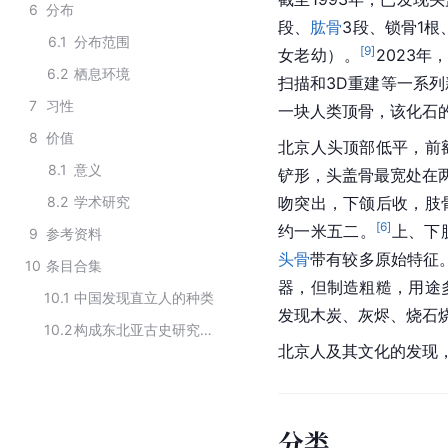
6
分布
段、
肱骨
3段、锁骨1根
6.1
分布范围
[
9
]
女老幼）。
2023年
6.2
栖息环境
扫描和3D重建等一系列
7
习性
一块人类顶骨，该化石
8
价值
北京人头顶部低平，前
8.1
意义
铲形，头盖骨最宽处在两
8.2
学术研究
吻突出，下颌后收，肢
[
6
]
约一米五二。
上、下
9
参考资料
头骨
带有较多原始特征
10
条目合集
器，但制造粗糙，用途
10.1
中国发现直立人的种类
发现木炭、灰烬、烧石
10.2
构成东北亚古史研究主体的主要民族
北京人及其文化的发现
分类