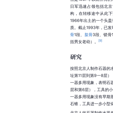
日军迅速占领包括北京
构，在转移途中从此下落
1966年出土的一个头
质。截止1993年，已
骨
1段、
肱骨
3段、锁骨
[
9
]
括男女老幼）。
研究
按照北京人制作石器的
址第11层到第9一8层
一器多用现象，表明石
层和第6层），工具的
一器多用现象没有早期
石锥，工具进一步小型
北京人的石器制作水平