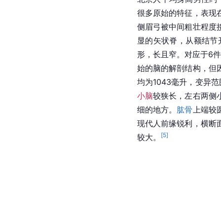
很多原始的特征，表现
侧眉弓被中间粗壮程度
显的矢状脊，从额结节
形，长且窄。对应于6
始的脑的解剖结构，但
均为1043毫升，变异
小脑
较狭长，左右两侧
细的地方。
肱骨
上端较
现代人前缘锐利，横断
[
5
]
较大。