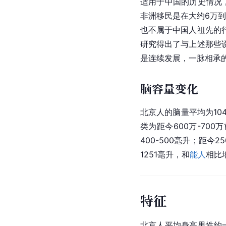
适用于中国的历史情况
非洲移民是在大约6万
也不属于中国人祖先的
研究得出了与上述那些
是连续发展，一脉相承
脑容量变化
北京人的脑量平均为10
类为距今600万-700
400-500毫升；距今2
1251毫升，和
能人
相比
特征
北京人平均身高男性约