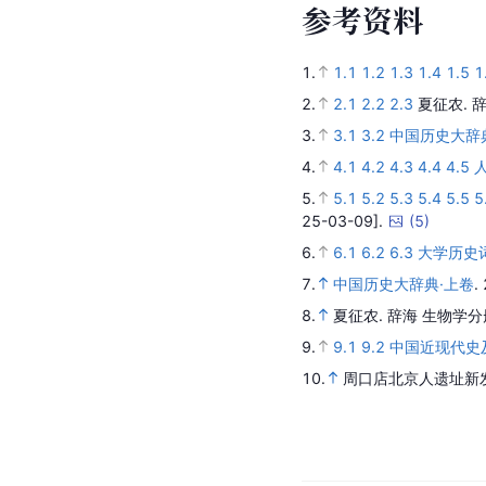
参
考
资
料
1.
1.1
1.2
1.3
1.4
1.5
1
2.
2.1
2.2
2.3
夏征农.
辞
3.
3.1
3.2
中国历史大辞
4.
4.1
4.2
4.3
4.4
4.5
5.
5.1
5.2
5.3
5.4
5.5
5
25-03-09].
(
5
)
6.
6.1
6.2
6.3
大学历史
7.
中国历史大辞典·上卷
.
8.
夏征农.
辞海 生物学分
9.
9.1
9.2
中国近现代史
10.
周口店北京人遗址新发