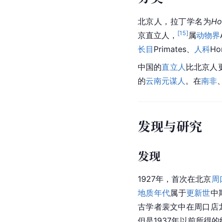
北京人，拉丁学名为
Ho
[
15
]
京直立人，
属
动物界
长目
Primates、
人科
Ho
中国的
直立人
比北京人
的
云南元谋人
。在
南非
发现与研究
发现
1927年，首次在北京
周
地质年代
属于
更新世
中
古学者裴文中在周口店
但是1937年以前所得