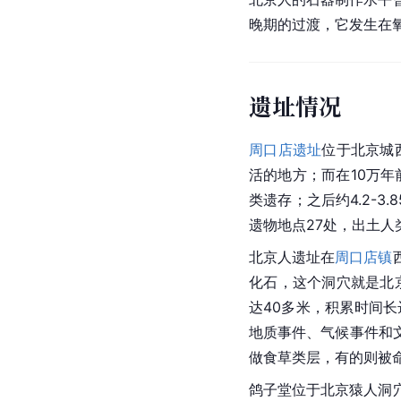
晚期的过渡，它发生在
遗址情况
周口店遗址
位于北京城
活的地方；而在10万
类遗存；之后约4.2-
遗物地点27处，出土人
北京人遗址在
周口店镇
化石，这个洞穴就是北
达40多米，积累时间
地质事件、气候事件和
做食草类层，有的则被
鸽子堂位于北京猿人洞穴