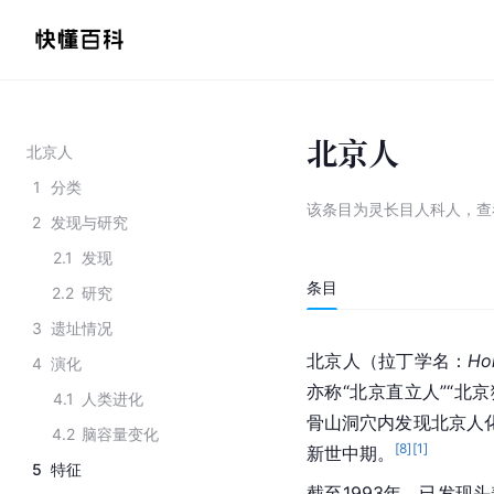
北京人
北京人
1
分类
该条目为
灵长目人科人
，
查
2
发现与研究
2.1
发现
条目
2.2
研究
3
遗址情况
北京人（拉丁学名：
Ho
4
演化
亦称“北京直立人”“北
4.1
人类进化
骨山洞穴内发现北京人化
4.2
脑容量变化
[
8
]
[
1
]
新世中期。
5
特征
截至1993年，已发现