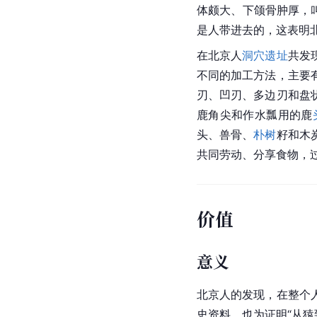
体颇大、下颌骨肿厚，
是人带进去的，这表明
在北京人
洞穴遗址
共发
不同的加工方法，主要
刃、凹刃、多边刃和盘
鹿角尖和作水瓢用的鹿
头、兽骨、
朴树
籽和木
共同劳动、分享食物，
价值
意义
北京人的发现，在整个
史资料，也为证明“从猿