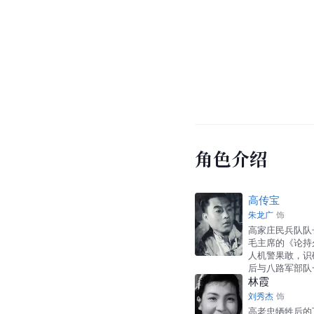
角色介绍
高传宝
朱龙广
饰
高家庄民兵队队
毛主席的《论持
人机警果敢，识
后与八路军部队
林霞
刘秀杰
饰
高老忠牺牲后的