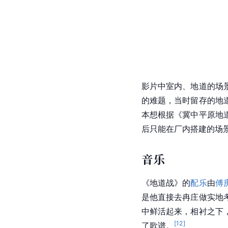
影片中室内、地道的场
的难题，当时留存的地
本想根据《冀中平原地
后只能在厂内搭建的场
音乐
《地道战》的
配乐
由
傅
是他直接去冉庄做实地
中鲜活起来，相衬之下
[
12
]
了歌谱。