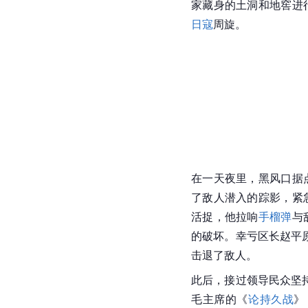
家藏身的土洞和地窖进
日寇
周旋。
在一天夜里，黑风口据
了敌人潜入的踪影，紧
活捉，他拉响
手榴弹
与
的破坏。幸亏区长赵平
击退了敌人。
此后，接过领导民众坚
毛主席的《
论持久战
》