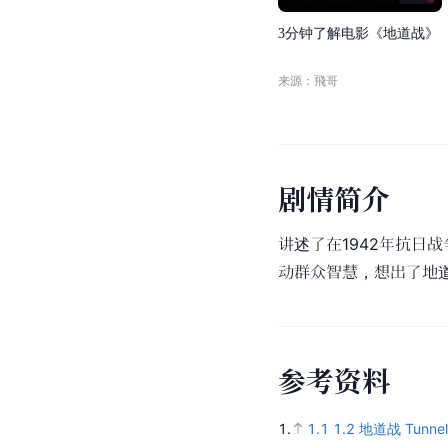
3
分
钟
了
解
电
影
《
地
道
战
》
来源：飛哥
剧
情
简
介
讲述了在1942年抗
动群众智慧，想出了地
参
考
资
料
1.
1.1
1.2
地道战 Tunnel