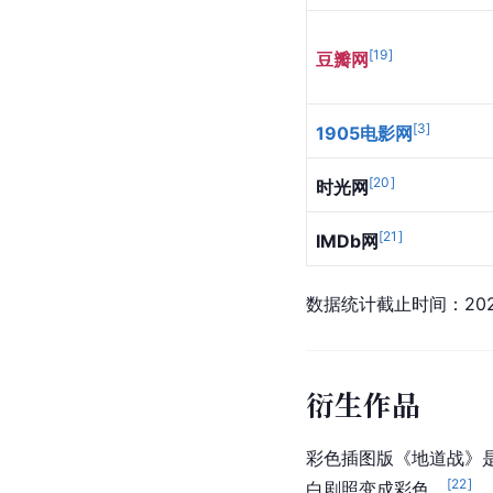
[
19
]
豆瓣网
[
3
]
1905电影网
[
20
]
时光网
[
21
]
IMDb网
数据统计截止时间：202
衍生作品
彩色插图版《地道战》是
[
22
]
白剧照变成彩色。