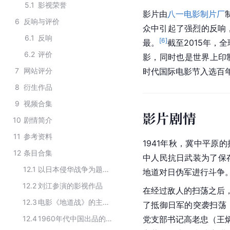
5.1
影视荣誉
影片由
八一电影制片厂
6
反响与评价
众中引起了强烈的反响，
6.1
反响
[
6
]
最。
截至2015年，
6.2
评价
影，同时也是世界上印
7
网站评分
时代国际电影节入选百
8
衍生作品
9
视频合集
影片剧情
10
剧情简介
11
参考资料
1941年秋，冀中平原
12
条目合集
中人民抗日武装为了保
12.1
以日本侵华战争为题材的中国电影
地道对日伪军进行斗争
12.2
刘江参演的影视作品
在经过敌人的扫荡之后，
12.3
电影《地道战》的主要演员
了抵御日军的突袭扫荡
12.4
1960年代中国出品的黑白电影
党支部书记高老忠（王炳