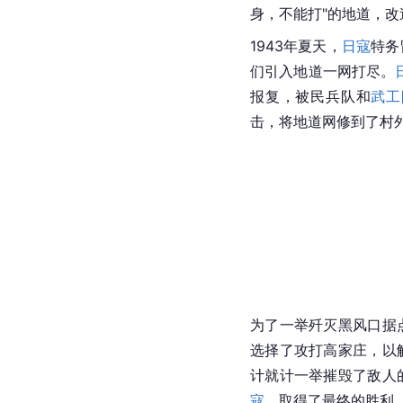
身，不能打"的地道，
1943年夏天，
日寇
特务
们引入地道一网打尽。
报复，被民兵队和
武工
击，将地道网修到了村
为了一举歼灭黑风口据
选择了攻打高家庄，以
计就计一举摧毁了敌人
寇
，取得了最终的胜利