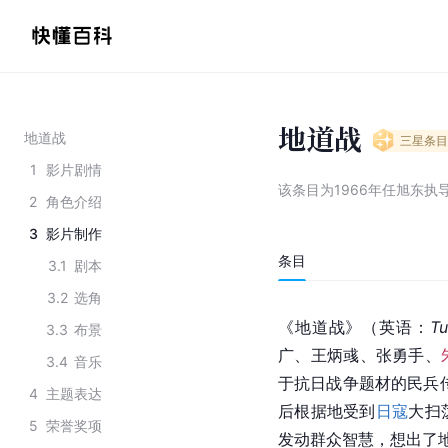
地道战
地道战
三星
条目
1
影片剧情
该条目为
1966年任旭东执
2
角色介绍
3
影片制作
条目
3.1
剧本
3.2
选角
《地道战》（
英语
：
Tu
3.3
布景
广
、
王炳彧
、
张勇手
、
3.4
音乐
于
抗日战争
题材的
民兵
4
主题表达
后根据地受到
日寇
大扫
5
荣誉奖项
发动群众智慧，想出了