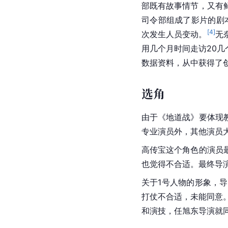
部既有故事情节，又有
司令部组成了影片的剧
[
4
]
次发生人员变动。
无
用几个月时间走访20
数据资料，从中获得了
选角
由于《地道战》要体现
专业演员外，其他演员
高传宝
这个角色的演员
也觉得不合适。最终导
关于1号人物的形象，
打仗不合适，未能同意
和演技，
任旭东
导演就