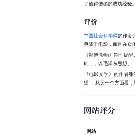
了值得借鉴的成功经验
评价
中国社会科学网
的作者
典战争电影，而且在众
《影博·影响》期刊提
础上，以
毛泽东思想
、
《
电影文学
》的作者
张
望”，从另一个方面看
网站评分
网站