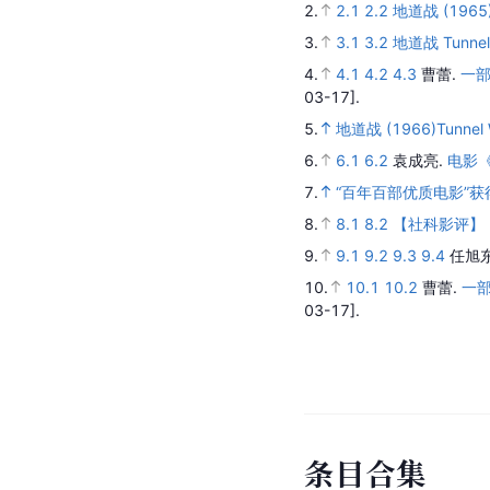
2.
2.1
2.2
地道战 (1965)T
3.
3.1
3.2
地道战 Tunnel
4.
4.1
4.2
4.3
曹蕾.
一部
03-17].
5.
地道战 (1966)Tunnel
6.
6.1
6.2
袁成亮.
电影
7.
“百年百部优质电影”
8.
8.1
8.2
【社科影评】
9.
9.1
9.2
9.3
9.4
任旭
10.
10.1
10.2
曹蕾.
一
03-17].
条
目
合
集