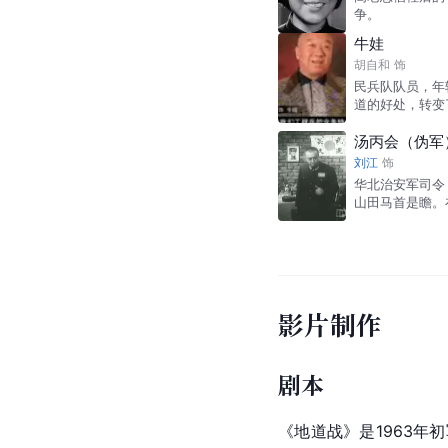
争。
牛娃
胡自和
饰
民兵队队员，年
道的好处，转变
汤丙会（伪军
刘江
饰
华北治安军司令
山田马首是瞻。
影片制作
剧本
《地道战》是1963年初