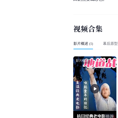
视
频
合
集
影片概述
幕后原型
(
1
)
影片概述
03:20