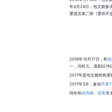
年4月24日，包文婧参
爱谎言第二部《爱你不
2016年10月17日，和
包
一，沈铃儿。该剧以19
2017年是包文婧的热
2017年3月，参加
芒果T
同年和
张丹峰
、
苏青
等