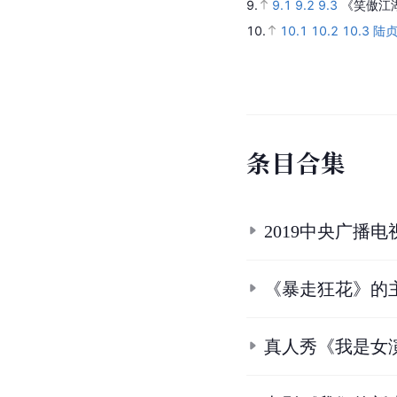
9.
9.1
9.2
9.3
《笑傲江
10.
10.1
10.2
10.3
陆
条
目
合
集
2019中央广播
《暴走狂花》的
真人秀《我是女