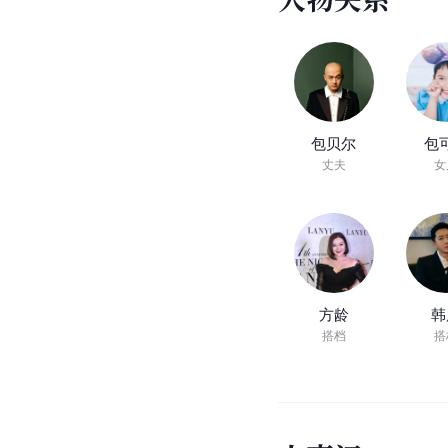
包贝尔
包
丈夫
女
方龄
韩
搭档
搭