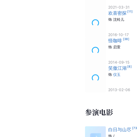
2021-03-31
[
11
]
欢喜密探
饰
沈铃儿
2016-10-17
[
38
]
怪咖啡
饰
启萱
2014-09-15
[
8
]
笑傲江湖
饰
仪玉
2013-02-06
参演电影
[
7
白日与山尽
饰
/