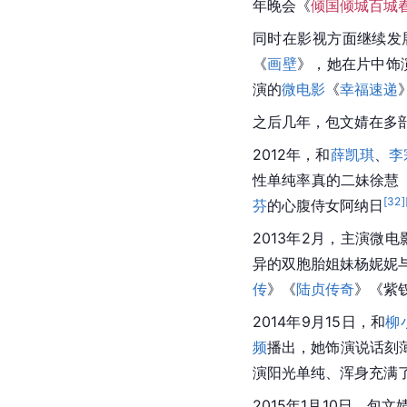
年晚会《
倾国倾城百城
同时在影视方面继续发展
《
画壁
》，她在片中饰
演的
微电影
《
幸福速递
之后几年，包文婧在多
2012年，和
薛凯琪
、
李
性单纯率真的二妹徐慧
[
32
]
芬
的心腹侍女阿纳日
2013年2月，主演微电
异的双胞胎姐妹杨妮妮
传
》《
陆贞传奇
》《紫
2014年9月15日，和
柳
频
播出，她饰演说话刻
演阳光单纯、浑身充满
2015年1月10日，包文