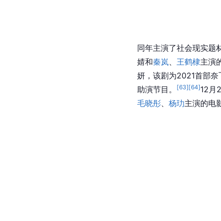
同年主演了社会现实题
婧和
秦岚
、
王鹤棣
主演
妍，该剧为2021首部
[
63
]
[
64
]
助演节目。
12月
毛晓彤
、
杨玏
主演的电