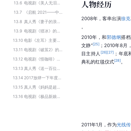
人物经历
13.6
电视剧《美人无泪》的主要演员
13.7
《启航 2021——中央广播电视总台跨年盛典》嘉宾阵容
2008年，客串出演
徐克
13.8
真人秀《妻子的浪漫旅行2》的常驻嘉宾
。
13.9
电视剧《猎冰》的主要演职人员
2010年，和
郭德纲
搭档
13.10
电影《左耳》主要演员
[
25
]
文静”
；2010年8
13.11
电视剧《破茧2》的主要演员
[
26
]
[
27
]
目主持人
；年底
13.12
电视剧《怪咖啡》参演演员
[
28
]
典礼的红毯仪式
。
13.13
真人秀《送一百位女孩回家》第三季的主要演员
13.14
2017放肆一下年度影视风尚人物奖获得者
13.15
真人秀《妈妈是超人 第二季》主要演员
13.16
电视剧《极品新娘》的主演人员及配音
2011年1月，作为
光线传