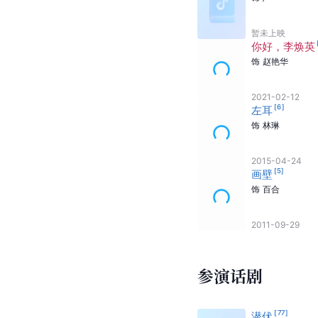
暂未上映
你好，李焕英
饰
赵艳华
2021-02-12
[
6
]
左耳
饰
林琳
2015-04-24
[
5
]
画壁
饰
百合
2011-09-29
参演话剧
[
77
]
潜伏