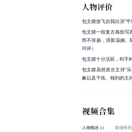
人物评价
包文婧放飞自我出演“平
包文婧一组复古格纹写
而不张扬，清新温婉。
网
评）
包文婧十分活跃，时不
包文婧虽然首次主持“
象以及干练、独到的主
视
频
合
集
人物概述
职业经历
(
1
)