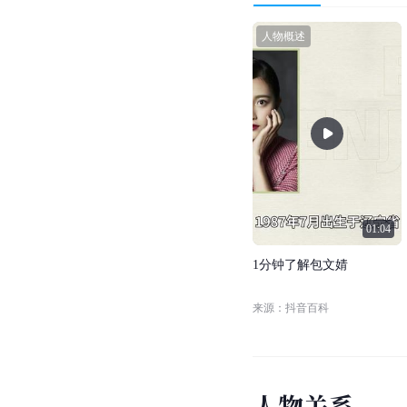
人物概述
01:04
1
分
钟
了
解
包
文
婧
来源：抖音百科
人
物
关
系