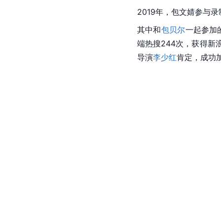
2019年，包文婧参与
其中和
包贝尔
一起参加
端热搜244次，获得新浪
导演
李少红
肯定，成功