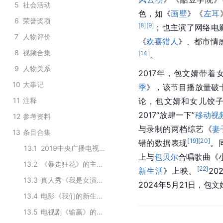
5
社会活动
色，如《
画壁
》《
左耳
6
荣誉奖项
[
8
]
[
9
]
；也主演了网络电
7
人物评价
《
欢喜猎人
》、都市情
8
视频合集
[
14
]
。
9
人物关系
2017年，包文婧带着
10
大事记
季
》，该节目播放量破
11
注释
论，包文婧和女儿饺
2017“放肆一下”
移动视
12
参考资料
与录制的两档综艺《
妻
13
条目合集
[
19
]
[
20
]
错的数据表现
。
13.1
2019中央广播电视台中秋晚会嘉宾
上与
包贝尔
合唱歌曲《
13.2
《暴走狂花》的主要演员
[
22
]
新生活
》上映。
20
13.3
真人秀《我是女演员》主要演员
2024年5月21日，包
13.4
电影《我们的新生活》主要演员
13.5
电视剧《输赢》的主要演职员