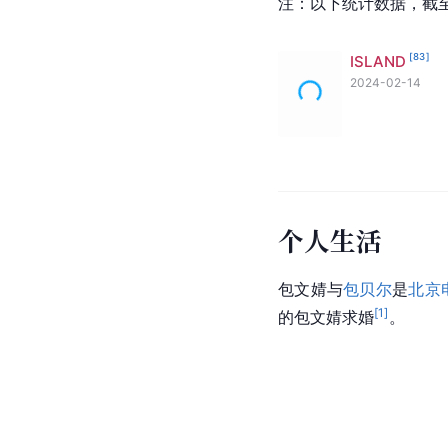
注：以下统计数据，截至2
[
83
]
ISLAND
2024-02-14
个人生活
包文婧与
包贝尔
是
北京
[
1
]
的包文婧求婚
。