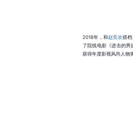
2018年，和
赵奕欢
搭档
了院线电影《进击的男
获得年度影视风尚人物