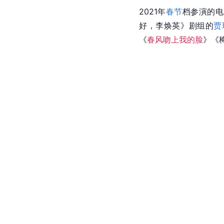
2021年
春节
档参演的电
好，李焕英》剧组的
贾
《
春风吻上我的脸
》《