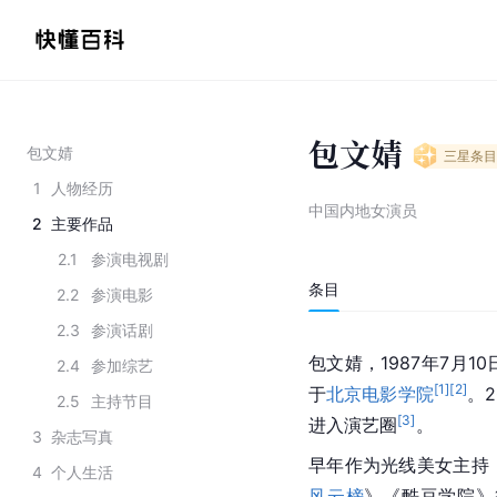
包文婧
包文婧
三星
条目
1
人物经历
中国内地女演员
2
主要作品
2.1
参演电视剧
条目
2.2
参演电影
2.3
参演话剧
包文婧，1987年7月1
2.4
参加综艺
[
1
]
[
2
]
于
北京电影学院
。
2.5
主持节目
[
3
]
进入演艺圈
。
3
杂志写真
早年作为光线美女主持
4
个人生活
风云榜
》《酷豆学院》