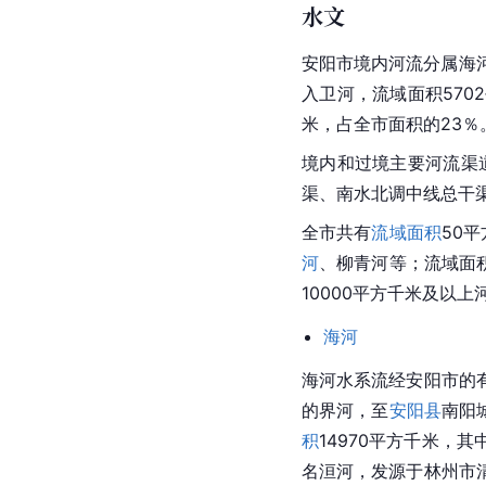
水文
安阳市境内河流分属
海
入
卫河
，
流域面积
57
米，占全市面积的23
境内和过境主要河流渠道
渠、南水北调中线总干
全市共有
流域面积
50
河
、
柳青河
等；
流域面
10000平方千米及以上
海河
海河水系流经安阳市的
的界河，至
安阳县
南阳
积
14970平方千米，其
名
洹河
，发源于
林州
市