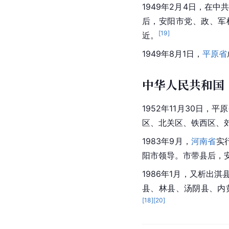
1949年2月4日，在
后，安阳市党、政、军
[
19
]
近。
1949年8月1日，
平原省
中华人民共和国
1952年11月30日，
区
、
北关区
、
铁西区
、
1983年9月，
河南省
实
阳市领导。市带县后，
1986年1月，又析出
县、
林县
、汤阴县、内
[
18
]
[
20
]