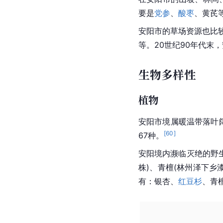
要是
党参
、
酸枣
、黄芪
安阳市的草场资源也比
等。20世纪90年代末，
生物多样性
植物
安阳市境属暖温带落叶
[
60
]
67种。
安阳境内濒临灭绝的野
株)、
青檀
(林州
泽下乡
有：银杏、
红豆杉
、
青