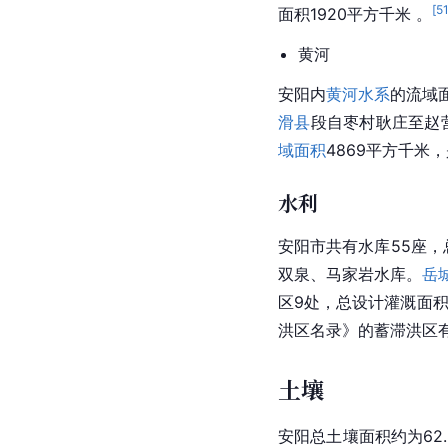
[
5
面积
1920平方千米 。
黄河
安阳内
黄河水系
的流域面
滑县
段自枣村耿庄至赵营
域面积
4869平方千米
水利
安阳市共有水库55座，
双泉
、马家岩水库。
岳
区9处，总设计灌溉面积
洪区名录》的蓄滞洪区
土壤
安阳总土壤面积约为62.