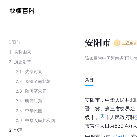
安阳市
安阳市
三星
条目
1
名称由来
该条目为
中国河南省下辖地
2
历史沿革
2.1
先秦时期
条目
2.2
秦汉至南北朝
2.3
隋唐至宋元
安阳市，中华人民共和
2.4
明清时期
晋、冀、豫三省交界处，
2.5
中华民国
[
1
]
级市。
市人民政府驻
2.6
中华人民共和国
市常住人口为539.4万
3
地理
安阳市西靠
太行山
，东