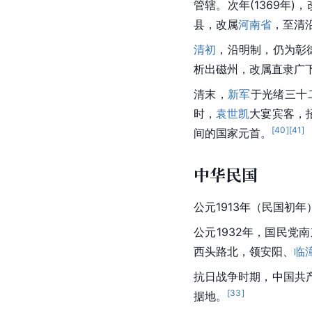
管辖。次年(1369年)，
县，改属
河南省
，至清
清初
，沿明制，仍为彰
析出
磁州
，改属直隶广
清末，
新军
于
光绪
三十
时，
袁世凯
大宴宾客，
[
40
]
[
41
]
间的国家元首。
中华民国
公元1913年（民国初年
公元1932年，国民
西头路北，领安阳、
临
抗日战争
时期，
中国共
[
33
]
据地。