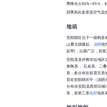
季降水占60%~65％，
四季风向多受高空气流控
地质
安阳
辖区位于一级构造
山麓
次级隆起、
汤阴
地
起带)，出露广泛，岩
安阳及其外围邻近地区
奥陶系
 、石炭系、二
系，多分布在前震旦系
层在
安阳
辖区中（汤阴
分布在安阳县西部沿
铜
系，老第三系
地层
地表