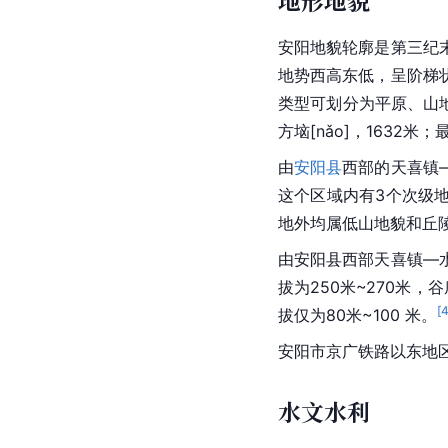
地形地貌
安阳地貌轮廓是第三纪
地势西高东低，呈阶梯
类型可划分为平原、山地、
方垴[nǎo]，1632米
由
安阳县
西部的天喜镇
这个区域内有3个次级
地外均属低山地貌和丘
由安阳县西部天喜镇—
拔为250米~270米，
[
拔仅为80米~100 米。
安阳市京广铁路以东地区
水文水利