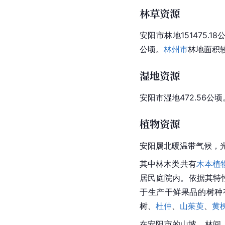
林草资源
安阳市林地151475.1
公顷。
林州市
林地面积较
湿地资源
安阳市湿地472.56公
植物资源
安阳属北暖温带气候，
其中
林木
类共有
木本植
居民庭院内。依据其特
于生产干鲜果品的树种
树、
杜仲
、
山茱萸
、
黄
在安阳市的山坡、林间