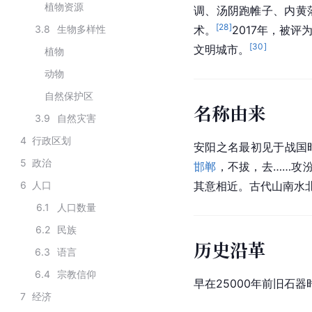
植物资源
调、汤阴跑帷子、内黄
[
28
]
3.8
生物多样性
术。
2017年，被
[
30
]
文明城市。
植物
动物
自然保护区
名称由来
3.9
自然灾害
4
行政区划
安阳之名最初见于战国时
5
政治
邯郸
，不拔，去……攻
6
人口
其意相近。古代山南水北
6.1
人口数量
6.2
民族
历史沿革
6.3
语言
6.4
宗教信仰
早在25000年前旧石
7
经济