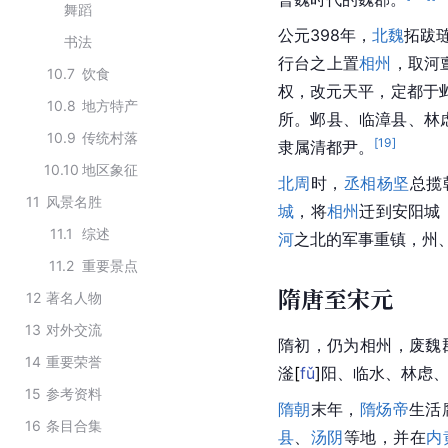
舞蹈
公元398年，
北魏
拓跋
书法
行台之上置
相州
，取河
10.7
饮食
权，改元天平，定都于
10.8
地方特产
所。
邺县
、临漳县、林
10.9
传统村落
[
19
]
隶属清都尹。
10.10
地区象征
北周
时，
丞相
杨坚
总揽
11
风景名胜
城
，将
相州
迁到安阳城
11.1
综述
河
之北的军事重镇，州
11.2
重要景点
隋唐至宋元
12
著名人物
13
对外交流
隋初，仍为相州，废
魏
14
重要荣誉
滏
[
fǔ
]
阳、临水、
林虑
15
参考资料
隋朝
末年，
隋炀帝
生活
16
条目合集
县
、
汤阴
等地，并在
内