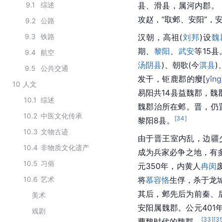
9.1
综述
县
、
滑县
，属
河内郡
。
攻赵，“取邺、安阳”，
9.2
公路
9.3
铁路
汉朝
，
高祖
(
刘邦
)设
魏
期、
黎阳
、
武安
等15县
9.4
航空
汤阴县
)、朝歌(今
淇县
)
9.5
公共交通
发干，钜鹿郡的
瘿
[
yǐng
10
人文
易阳
共14县益魏郡，
10.1
综述
魏郡
治所在邺。晋，仍
10.2
中医文化传承
[
34
]
黎阳
8县。
10.3
文物古迹
由于晋王室内乱，
边疆
10.4
非物质文化遗产
成为
兵家必争之地
，有
10.5
习俗
元350年，
内黄
人
冉闵
10.6
艺术
将
慕容恪
生俘，杀于
龙
其后，邺先后为
前秦
、
美术
安阳
属
魏郡
。公元401
戏剧
[
33
]
[
3
曹魏
时代的魏郡。