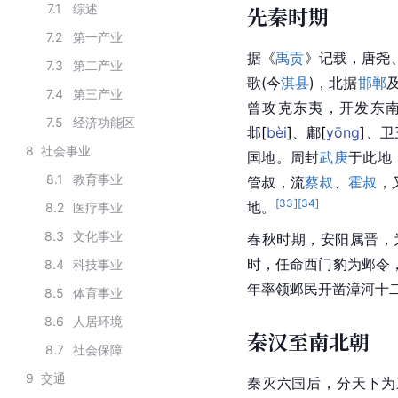
7.1
综述
先秦时期
7.2
第一产业
据《
禹贡
》记载，唐尧
7.3
第二产业
歌(今
淇县
)，北据
邯郸
7.4
第三产业
曾攻克
东夷
，开发东
7.5
经济功能区
邶
[
bèi
]
、
鄘
[
yōng
]
、卫
8
社会事业
国地。
周封
武庚
于此地
8.1
教育事业
管叔
，流
蔡叔
、
霍叔
，
[
33
]
[
34
]
地。
8.2
医疗事业
8.3
文化事业
春秋时期，安阳属晋，
时，任命西门豹为邺令
8.4
科技事业
年率领邺民开凿漳河十
8.5
体育事业
8.6
人居环境
秦汉至南北朝
8.7
社会保障
9
交通
秦灭六国
后，分天下为