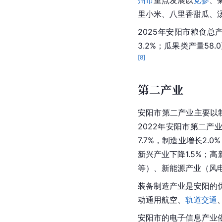
州市
重点发展以
党参
、
里小米、八里香甜瓜、
2025年安阳市粮食总产
3.2%；瓜果类产量58.
[
8
]
第二产业
安阳市第二产业主要以
2022年安阳市第二产业增
7.7%，制造业增长2
新兴产业下降1.5%；高
等）、
新能源产业
（风
装备制造产业是安阳的
动
通用航空
、
轨道交通
安阳市的电子信息产业