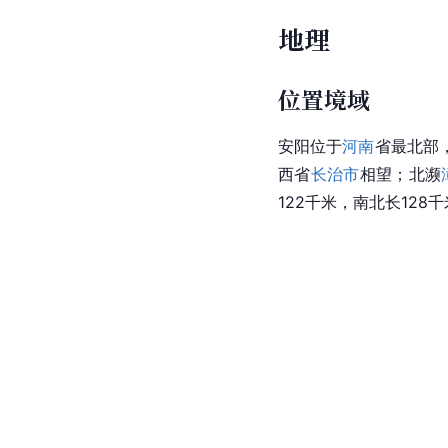
地理
位置境域
安阳位于
河南
省最北部
西省
长治市
相望；北濒
122千米，南北长128