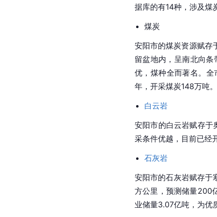
据库的有14种，涉及煤
煤炭
安阳市的煤炭资源赋存
留
盆地
内，呈南北向条
优，煤种全而著名。全
年，开采煤炭148万吨
白云岩
安阳市的
白云岩
赋存于
采条件优越，目前已经
石灰岩
安阳市的石灰岩赋存于
方公里，预测储量200
业储量3.07亿吨，为