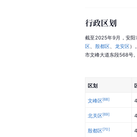
行政区划
截至2025年9月，安阳
区
、
殷都区
、
龙安区
）
市文峰大道东段568号
区划
[
68
]
文峰区
[
69
]
北关区
[
70
]
殷都区