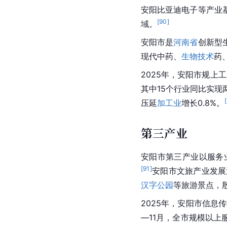
安阳比亚迪电子等产业
[
90
]
域。
安阳市是
河南省
创新型
现代中药、
生物技术
药
2025年，安阳市规上
其中15个行业同比实现两
[
压延
加工业
增长0.8%。
第三产业
安阳市第三产业以服务
[
91
]
安阳市文旅产业发展
汉字公园
等旅游景点，
2025年，安阳市信息
—11月，全市规模以上