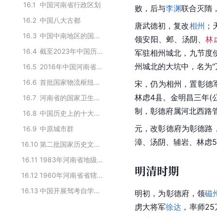
16.1
中国河南省行政区划
败，后与
李渊
联合灭隋
16.2
中国八大古都
唐武德初，复改
相州
；
16.3
中国中南地区的国家森林城市
领安阳、邺、
汤阴
、
林
16.4
截至2023年中国历史文化名城名单
军驻相州城北，九节度
州城北的大坑中，名为“
16.5
2016年中国河南省双拥模范城名单
16.6
首批国家物流枢纽名单
宋，仍为
相州
，置
彰德
林虑
4县。金明昌三年(公
16.7
河南省的国家卫生城市
制，彰德府属
河北西路
16.8
中国历史上的十大古都
元，改彰德府为彰德路
16.9
中原城市群
漳、汤阴、辅岩、林虑
16.10
第二批国家历史文化名城
16.11
1983年河南省地级市和地区名单
明清时期
16.12
1960年河南省省辖市和专区名单
16.13
中国开展驾考自学直考试点的城市
明初，为彰德府，领
磁
虏
大将军
徐达
，率师2