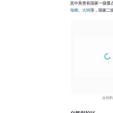
其中兽类有国家一级重
海雕
、
大鸨
等，国家二
金钱豹