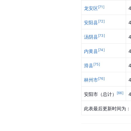
[
71
]
龙安区
[
72
]
安阳县
[
73
]
汤阴县
[
74
]
内黄县
[
75
]
滑县
[
76
]
林州市
4
[
66
]
安阳市（总计）
4
此表最后更新时间为：2