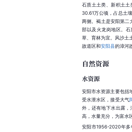
石质土土类、新积土土
30.61万公顷，占总土
两侧。褐土是安阳第二大
部以及火龙岗地区。石质
草、育林为宜。风沙土土
故道
区和
安阳县
的漳河
自然资源
水资源
安阳市
水资源
主要包括
受水泄水区，接受大气
外，还有地下水出露，
高，水量充分，为
富水
安阳市1956-2020