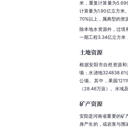
米，重复计算量为5.69
计算量为1.90亿立方米
70%以上，属典型的资
除本地水资源外，过境和
一期工程3.34亿立方
土地资源
根据安阳市自然资源和规
顷；水浇地324838.61
公顷。其中，果园1211
（28.46万亩）。水域
矿产资源
安阳是
河南
省
重要的矿
身产生的，或岩浆与围