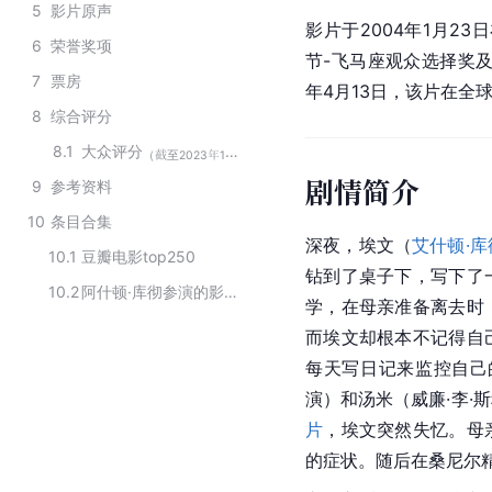
5
影片原声
影片于2004年1月2
6
荣誉奖项
节-飞马座观众选择奖及
7
票房
年4月13日，该片在全球
8
综合评分
8.1
大众评分
（截至2023年12月1日）
剧情简介
9
参考资料
10
条目合集
深夜，埃文（
艾什顿·库
10.1
豆瓣电影top250
钻到了桌子下，写下了
10.2
阿什顿·库彻参演的影视作品
学，在母亲准备离去时
而埃文却根本不记得自
每天写日记来监控自己
演）和
汤米
（威廉·李
片
，埃文突然失忆。母
的症状。随后在桑尼尔