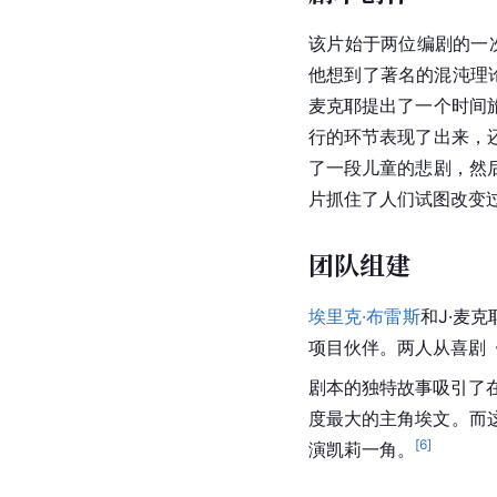
该片始于两位编剧的一
他想到了著名的
混沌理
麦克耶提出了一个时间
行的环节表现了出来，
了一段儿童的悲剧，然
片抓住了人们试图改变
团队组建
埃里克·布雷斯
和J·麦克
项目伙伴。两人从喜剧《
剧本的独特故事吸引了
度最大的主角埃文。而
[
6
]
演
凯莉
一角。