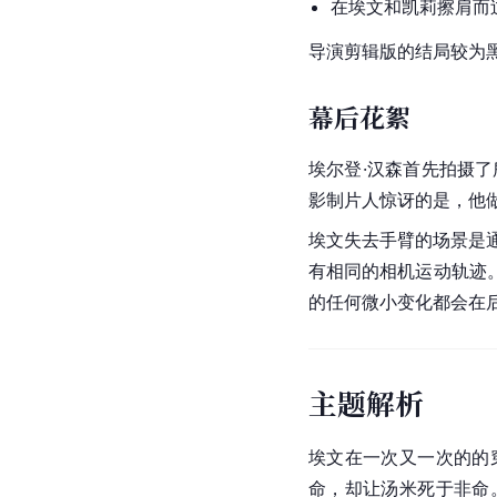
在埃文和凯莉擦肩而
导演剪辑版的结局较为
幕后花絮
埃尔登·汉森
首先拍摄了
影制片人惊讶的是，他
埃文失去手臂的场景是
有相同的相机运动轨迹
的任何微小变化都会在
主题解析
埃文在一次又一次的的
命，却让汤米死于非命