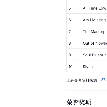
5
All Time Low
6
Am I Missing
7
The Masterpl
8
Out of Nowh
9
Soul 
Blueprin
10
Riven
[
13
]
上表参考资料来源：
荣誉奖项