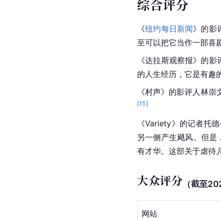
综合评分
《
纽约每日新闻
》的影
至可以把它当作一部喜剧
《达拉斯观察报》的影评
的人生经历，它是有趣的
《村声》的影评人林崇
[
15
]
《Variety》的记者托
另一侧产生
飓风
。但是
有才华。这部关于虐待
大众评分
（截至20
网站