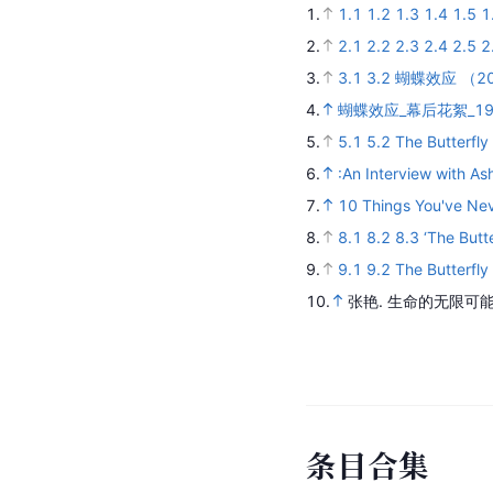
1.
1.1
1.2
1.3
1.4
1.5
1
2.
2.1
2.2
2.3
2.4
2.5
2
3.
3.1
3.2
蝴蝶效应 （2
4.
蝴蝶效应_幕后花絮_1
5.
5.1
5.2
The Butterfly
6.
:An Interview with A
7.
10 Things You've Nev
8.
8.1
8.2
8.3
‘The Butt
9.
9.1
9.2
The Butterfly
10.
张艳.
生命的无限可
条
目
合
集