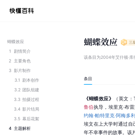
蝴蝶效应
蝴蝶效应
三
1
剧情简介
该条目为
2004年艾什顿·
2
主要角色
3
影片制作
条目
3.1
剧本创作
3.2
团队组建
《蝴蝶效应》
（英文：The
3.3
拍摄过程
鲁伯
执导，埃里克·布雷
3.4
影片结局
约翰·帕特里克·阿梅多
3.5
幕后花絮
埃文在上大学时通过自
4
主题解析
年不幸事件的故事。该