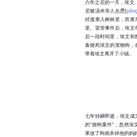
六年之后的一天，埃文
尼被汤米等人怂
恿
[
yǒn
经逃窜入树林里，而莱
里。雷管事件后，埃文
后一段时间里，埃文和
备烧死埃文的宠物狗，
带着埃文离开了小镇。
七年转瞬即逝，埃文成
的“烧狗案件”，忽然
果放了狗就杀掉他的妈