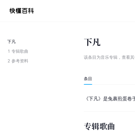
下凡
下凡
1
专辑歌曲
该条目为
音乐专辑
，
查看
其
2
参考资料
条目
《下凡》是兔裹煎蛋卷于2
专辑歌曲