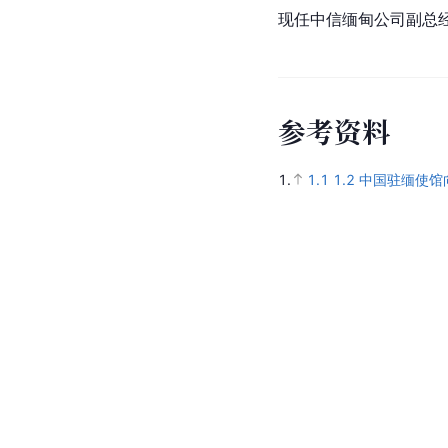
现任中信缅甸公司副总
参
考
资
料
1.
1.1
1.2
中国驻缅使馆