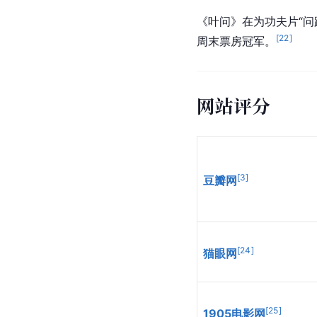
《叶问》在为功夫片“问
[
22
]
周末票房冠军。
网站评分
[
3
]
豆瓣网
[
24
]
猫眼网
[
25
]
1905电影网