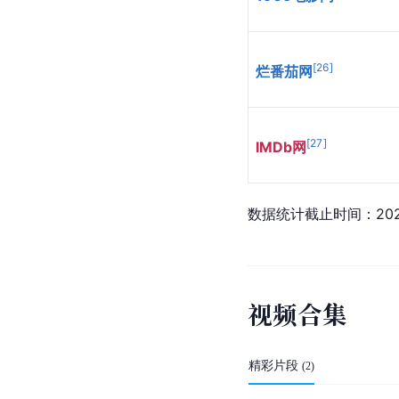
[
26
]
烂番茄网
[
27
]
IMDb网
数据统计截止时间：2022
视
频
合
集
精彩片段
(
2
)