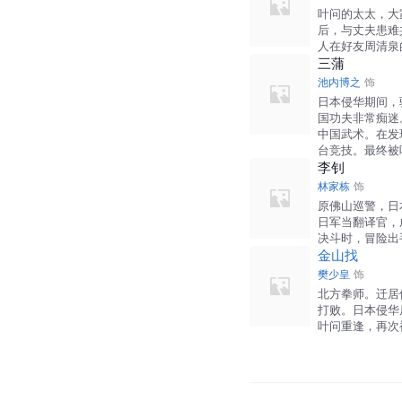
叶问的太太，大
后，与丈夫患难
人在好友周清泉
三蒲
池内博之
饰
日本侵华期间，
国功夫非常痴迷
中国武术。在发
台竞技。最终被
李钊
林家栋
饰
原佛山巡警，日
日军当翻译官，
决斗时，冒险出
金山找
樊少皇
饰
北方拳师。迁居
打败。日本侵华
叶问重逢，再次