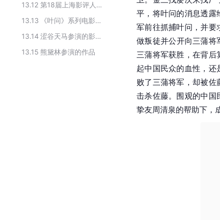
13.12
第18届上海影评人奖十佳影片
平，将叶问的消息透露
13.13
《叶问》系列电影合集
军前往抓捕叶问，并要
13.14
涩谷天马参演的影视作品
做叛徒并公开向三蒲将
13.15
熊黛林参演的作品
三蒲将军获胜，在背后
起
中国
民众的血性，还
败了三蒲将军，却被佐
击杀佐藤。围观的中国
挚友周清泉的帮助下，