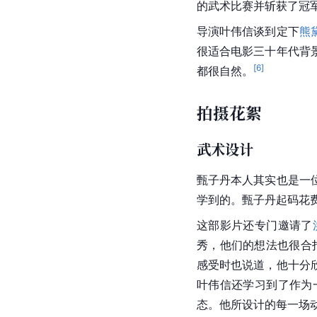
的武术比赛并斩获了冠
导演叶伟信谈到定下
熊
很适合电影三十年代背
[
6
]
都很自然。
拍摄花絮
武术设计
甄子丹
本人其实也是一
学到的。
甄子丹
起码花
这部影片还专门邀请了
秀，他们的想法也很合
感受时也说道，他十分
叶伟信还学习到了作为
态。他所设计的每一场动