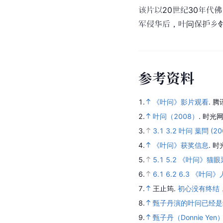
该片以20世纪30年
军侵华后，叶问保护乡
参
考
资
料
1.
《叶问》影片观看
.
腾
2.
叶问（2008）
.
时光网
3.
3.1
3.2
叶问 葉問 (20
4.
《叶问》获奖信息
.
时
5.
5.1
5.2
《叶问》猫眼
6.
6.1
6.2
6.3
《叶问》
7.
王止筠.
初心没有终结
8.
甄子丹演的叶问已经是
9.
甄子丹（Donnie Yen