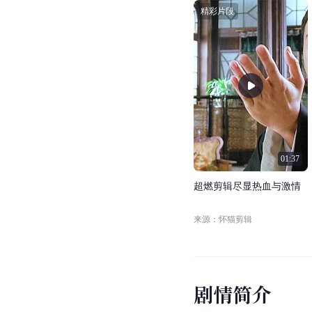
精彩片段
01:37
超
燃
剪
辑
尽
显
热
血
与
激
情
来源：怀猫剪辑
剧
情
简
介