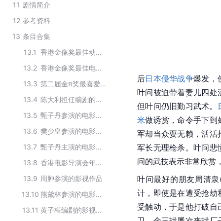
11
剧情简介
12
参考资料
13
条目合集
13.1
香港金像奖最佳动作设计历届获奖作品
13.2
香港金像奖最佳电影历届获奖作品
后
日本侵华战争
爆发，
13.3
第二届金π奖最喜爱的华语片
叶问被迫带着妻儿四处
13.4
陈大利担任编剧的电影
但叶问仍旧勤习武术。
13.5
甄子丹参演的电影作品
米
做诱赏，命令手下到
13.6
樊少皇参演的电影作品
军却当众耍无赖，活活
13.7
甄子丹主演的电影作品
军长无理枪杀。叶问悲
问的武技表示非常欣赏
13.8
香港电影导演会年度推介电影奖
13.9
周肿参演的影视作品
叶问最好的朋友
周清泉
计，即使是在遭受抢劫
13.10
熊黛林参演的电影作品
受触动，于是他打破自
13.11
黄子桓编剧的影视作品
卫。金三找屡次来找厂