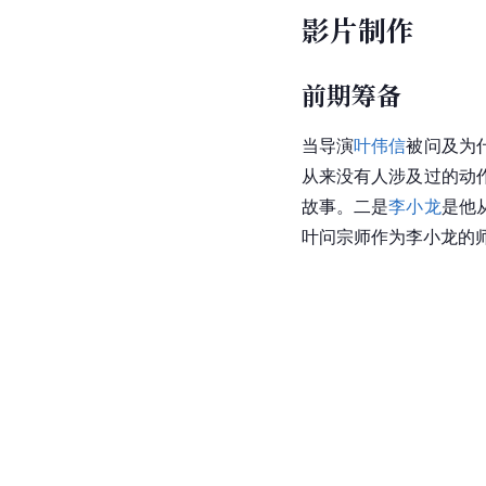
影片制作
前期筹备
当导演
叶伟信
被问及为
从来没有人涉及过的动
故事。二是
李小龙
是他
叶问宗师作为李小龙的