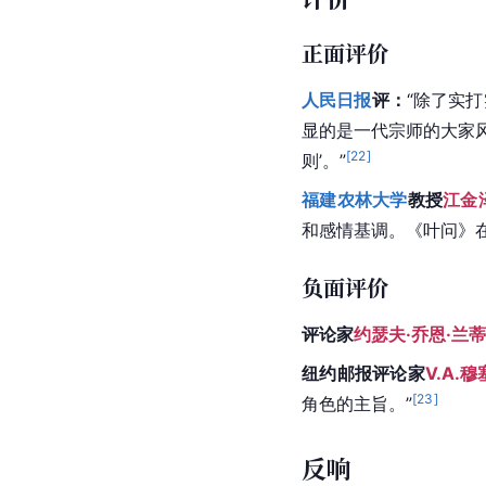
正面评价
人民日报
评：
“除了实
显的是一代宗师的大家
[
22
]
则’。”
福建农林大学
教授
江金
和感情基调。《叶问》
负面评价
评论家
约瑟夫·乔恩·兰
纽约邮报
评论家
V.A.
[
23
]
角色的主旨。”
反响