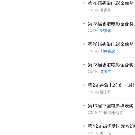
第28届香港电影金像奖
2009
／
林家栋
第28届香港电影金像奖
2009
／
张嘉辉
第28届香港电影金像奖
2009
／
川井宪次
第28届香港电影金像奖
2009
／
黄智亨
第2届铁象电影奖
·
最
2009
／
甄子丹
第13届中国电影华表奖
2009
／
中国内地/香港
第42届锡切斯国际奇幻
2009
／
叶伟信