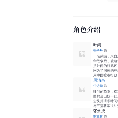
角色介绍
叶问
甄子丹
饰
一名武痴，来自
华战争后，被迫
赏叶问的好武艺
问为了国家的尊
用中国咏春打败
周清泉
任达华
饰
叶问的挚友，棉
匪的金山找一伙
念头并请求叶问
与三蒲将军决斗
张永成
熊黛林
饰