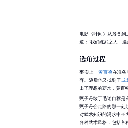
电影《叶问》从筹备到
道：“我们练武之人，
选角过程
事实上，
黄百鸣
在准备
弃。随后他又找到了
成
出了理想的薪水，黄百
甄子丹
敢于毛遂自荐是
甄子丹会走路的那一刻
对武术知识的渴求中长
各种武术风格，包括各