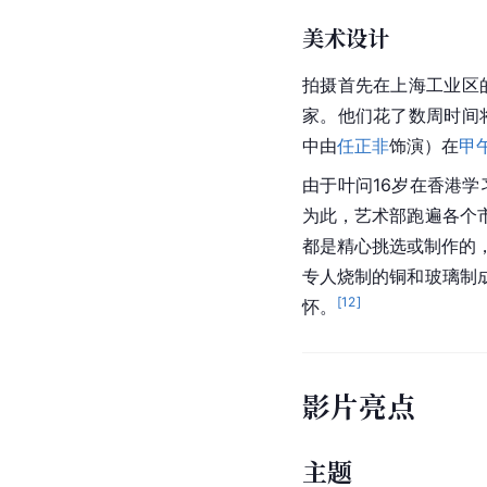
美术设计
拍摄首先在上海工业区
家。他们花了数周时间
中由
任正非
饰演）在
甲
由于叶问16岁在香港
为此，艺术部跑遍各个
都是精心挑选或制作的
专人烧制的铜和
玻璃
制
[
12
]
怀。
影片亮点
主题