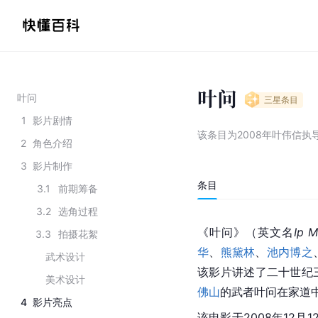
叶问
叶问
三星
条目
1
影片剧情
该条目为
2008年叶伟信执
2
角色介绍
3
影片制作
条目
3.1
前期筹备
3.2
选角过程
《叶问》（英文名
Ip 
3.3
拍摄花絮
华
、
熊黛林
、
池内博之
武术设计
该影片讲述了二十世纪
美术设计
佛山
的武者叶问在家道
4
影片亮点
该电影于2008年12月