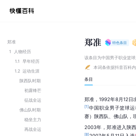
郑准
郑准
特色条目
1
人物经历
该条目为
中国男子职业篮球
1.1
早年经历
本词条依据抖音百科内
1.2
运动生涯
条目
陕西队时期
初露锋芒
郑准，1992年8月12
征战全运
[
1
]
中国职业男子篮球运
佛山队时期
赛
）陕西队、佛山队，
稳坐主力
2003年，郑准进入陕
再战全运
[
8
]
2007年5月11日入选