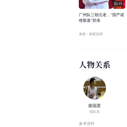
人物概述
02:15
广
州
队
三
朝
元
老
，
“
国
产
诺
维
斯
基
”
郑
准
来源：婷庭说球