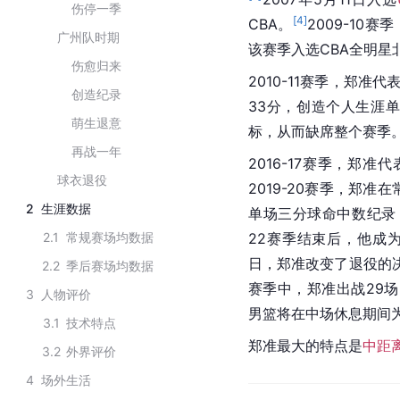
伤停一季
[
4
]
CBA。
2009-10
广州队时期
该赛季入选
CBA全明星
伤愈归来
2010-11赛季，郑准代
创造纪录
33分，创造个人生涯
萌生退意
标，从而缺席整个赛季
再战一年
2016-17赛季，郑准代
球衣退役
2019-20赛季，郑
2
生涯数据
单场三分球命中数纪录
2.1
常规赛场均数据
22赛季结束后，他成
日，郑准改变了退役的
2.2
季后赛场均数据
赛季中，郑准出战29场，
3
人物评价
男篮将在中场休息期间
3.1
技术特点
郑准最大的特点是
中距
3.2
外界评价
4
场外生活