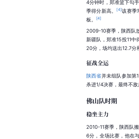
4分钟时，郑准篮下勾手
[
4
]
季得分新高。
该赛季
[
4
]
板。
2009-10赛季，陕
新疆队，郑准15投11
20分，场均送出12.7
征战全运
陕西省
并未组队参加第1
杀进1/4决赛，最终不
佛山队时期
稳坐主力
2010-11赛季，陕西队
6分，全场比赛，他在