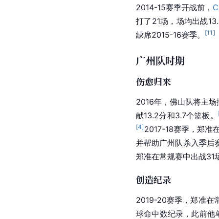
2014-15赛季开战前，
C
打了21场，场均出战13
[
11
]
缺席2015-16赛季。
广州队时期
伤愈归来
2016年，佛山队将主
献13.2分和3.7个篮板。
[
4
]
2017-18赛季，郑
并帮助
广州队
杀入季后
郑准在常规赛中出战31
创造纪录
2019-20赛季，郑
球命中数纪录，此前他单