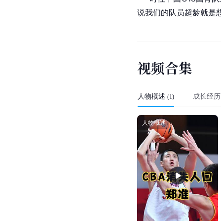
斯基
的投篮距离和动作。
在他前面的9人基本都是
焦点事件
2010年5月，
亚洲篮球
队至少有包括郑准在内的
[
34
]
时任中国U18国青
说我们的队员超龄就是想
视
频
合
集
人物概述
成长经历
(
1
)