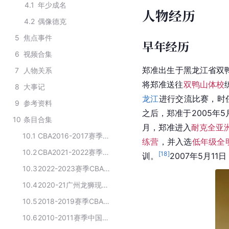
4.1
年少成名
人物经历
4.2
偶像德克
5
焦点事件
早年经历
6
视频合集
郑准出生于黑龙江省
双
7
人物关系
将郑准送往
双鸭山体校
8
大事记
龙江
进行交流比赛，时
9
参考资料
之后，郑准于2005年5
10
条目合集
月，郑准进入
耐克全亚
10.1
CBA2016-2017赛季广州龙狮俱乐部球员阵容
练营
，并入选
低年级全
10.2
CBA2021-2022赛季广州龙狮俱乐部球员阵容
[
18
]
训。
2007年5月11
10.3
2022-2023赛季CBA广州龙狮俱乐部球员名单
10.4
2020-21广州龙狮现役球员
10.5
2018-2019赛季CBA广州龙狮俱乐部球员名单
10.6
2010-2011赛季中国男子篮球职业联赛广州龙狮俱乐部球员名单