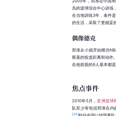
和时机掌握得都恰到好
[
31
]
队主教练）
场外生活
年少成名
2005年，郑准在中国和
岛的篮球综合中心训练，
在当地训练3年，条件是
的生活，采取了更稳妥
偶像德克
郑准从小就开始模仿
NB