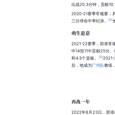
出战20.3分钟，贡献10
2020-21赛季
常规赛
，
[
4
]
三分球命中率纪录。
萌生退意
2021-22赛季，郑准常
中14投11中贡献25分
[
4
]
和4.3个篮板。
202
后，他成为
广州队
教练