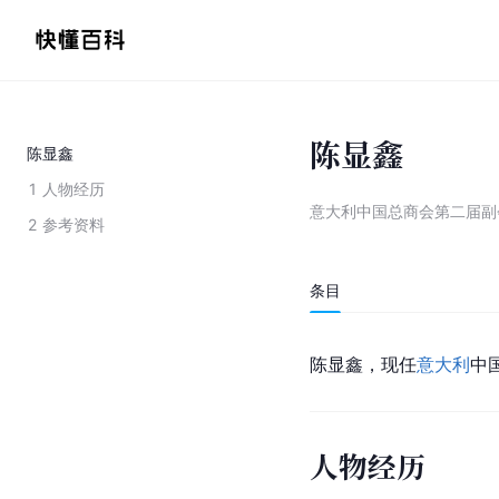
陈显鑫
陈显鑫
1
人物经历
意大利中国总商会第二届副
2
参考资料
条目
陈显鑫，现任
意大利
中
人物经历