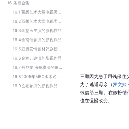
16
条目合集
16.1
百想艺术大赏电视类大赏历届获奖作品
16.2
百想艺术大赏电视类最佳编剧历届获奖作品
16.3
金慈玉主演的影视作品
16.4
金南佶参演的影视作品
16.5
豆瓣爱情题材韩剧榜TOP10
16.6
金宣儿参演的影视作品
16.7
丹尼尔·海尼参演的影视作品
三顺
因为急于用钱保住父
16.8
2005年MBC水木迷你连续剧
为了逃避母亲（
罗文姬
16.9
玄彬参演的影视作品
钱借给三顺。在假扮情
也在慢慢改变。