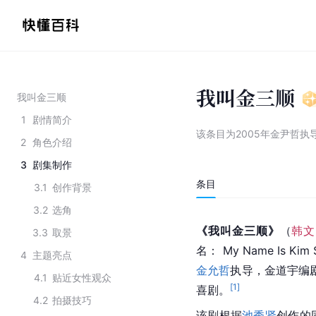
我叫金三顺
我叫金三顺
1
剧情简介
该条目为
2005年金尹哲执
2
角色介绍
3
剧集制作
条目
3.1
创作背景
3.2
选角
《我叫金三顺》
（
韩文
3.3
取景
名： My Name Is Kim
4
主题亮点
金允哲
执导，金道宇编
4.1
贴近女性观众
[
1
]
喜剧。
4.2
拍摄技巧
该剧根据
池秀贤
创作的