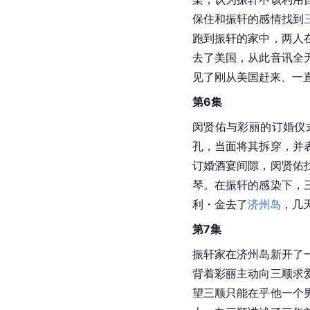
保住和振轩的感情找到
跑到振轩的家中，两人
去了美国，从此音讯全
见了刚从美国赶来、一
第6集
闵贤佑与彩丽的订婚仪
孔，当面将其拆穿，并
订婚酒宴间隙，闵贤佑
琴。在振轩的感染下，
利・金去了
济州岛
，几
第7集
振轩家在济州岛新开了
背着彩丽主动向三顺求
望三顺只能在乎他一个