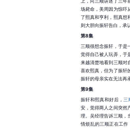
上，向三顺讲述了三年
场毙命，美周因为惊吓
了熙真和亨利，熙真想
则大胆向振轩告白，承
第8集
三顺很想念振轩，于是
觉得自己被人玩弄，于
来越清楚地看到三顺对
喜欢熙真，但为了振轩
振轩的母亲实在无法再
第9集
振轩和熙真和好后，
三
安，觉得两人之间突然
理。吴经理告诉三顺，
情烦乱的三顺正在工作