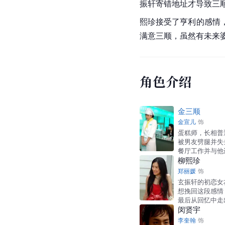
振轩寄错地址才导致三
熙珍接受了亨利的感情
满意三顺，虽然有未来
角色介绍
金三顺
金宣儿
饰
蛋糕师，长相普
被男友劈腿并失
餐厅工作并与他
柳熙珍
郑丽媛
饰
玄振轩的初恋女
想挽回这段感情
最后从回忆中走
闵贤宇
李奎翰
饰