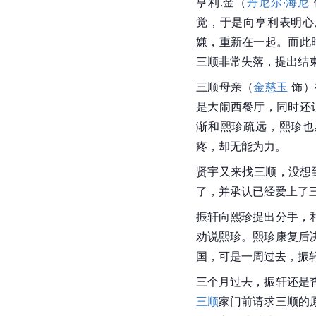
亨利.金（
丹尼尔·海尼
觉，于是向亨利表明心
嫌，重新在一起。而此
三顺非常失落，提出结束
三顺母亲（
金慈玉
 饰
是大闹西餐厅，同时还
渐和熙珍疏远，熙珍也
疼，却无能为力。
贤宇又来找三顺，没想
了，并承认已经爱上了
振轩向熙珍提出分手，
劝说熙珍。熙珍康复后
国，可是一周过去，振
三个月过去，振轩还是
三顺
家门前请求三顺的