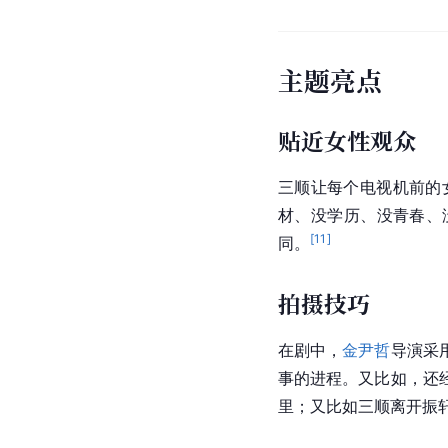
主题亮点
贴近女性观众
三顺
让每个电视机前的
材、没学历、没青春、
[
11
]
同。
拍摄技巧
在剧中，
金尹哲
导演采
事的进程。又比如，还
里；又比如三顺离开振