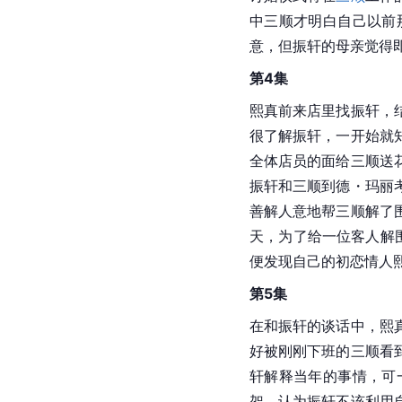
中三顺才明白自己以前
意，但振轩的母亲觉得
第4集
熙真前来店里找振轩，
很了解振轩，一开始就
全体店员的面给三顺送
振轩和三顺到德・玛丽
善解人意地帮三顺解了
天，为了给一位客人解围
便发现自己的初恋情人
第5集
在和振轩的谈话中，熙
好被刚刚下班的三顺看
轩解释当年的事情，可
架，认为振轩不该利用