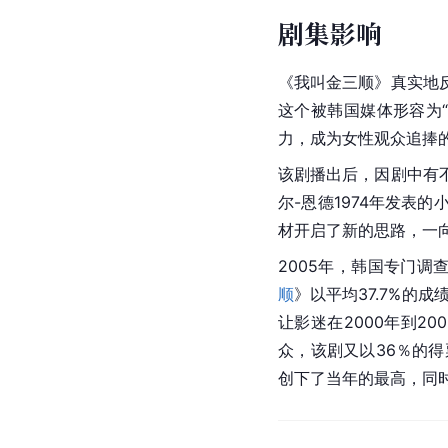
剧集影响
《我叫金三顺》真实地
这个被韩国媒体形容为
力，成为女性观众追捧
该剧播出后，因剧中有
尔-恩德
1974年发表
材开启了新的思路，一
2005年，
韩国
专门调查
顺
》以平均37.7%的成
让影迷在2000年到2
众，该剧又以36％的得
创下了当年的最高，同