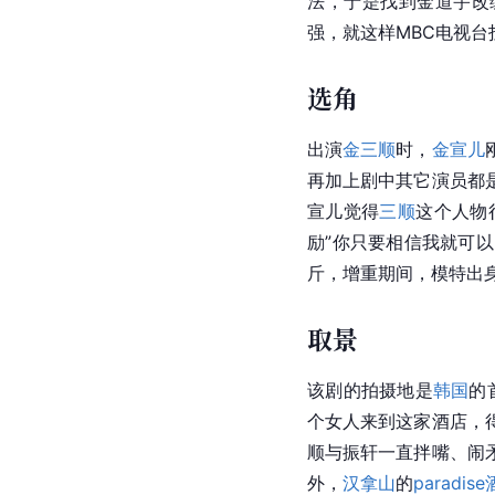
法，于是找到金道宇改
强，就这样MBC电视
选角
出演
金三顺
时，
金宣儿
再加上剧中其它演员都
宣儿觉得
三顺
这个人物
励”你只要相信我就可
斤，增重期间，模特出
取景
该剧的拍摄地是
韩国
的
个女人来到这家酒店，
顺与振轩一直拌嘴、闹
外，
汉拿山
的
paradis