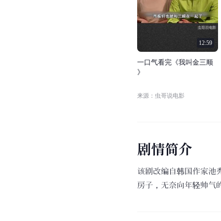
12:59
一
口
气
看
完
《
我
叫
金
三
顺
》
来源：虫哥说电影
剧
情
简
介
该剧改编自韩国作家池
房子，无奈向年轻帅气