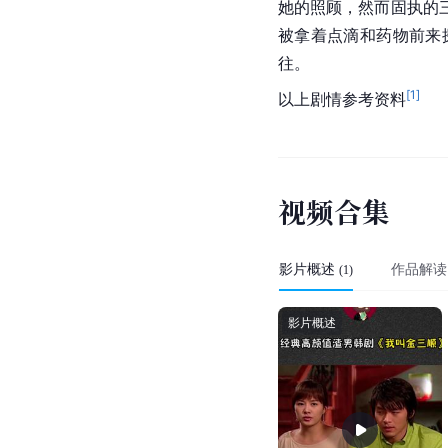
她的照顾，然而固执的
被拿着点滴和药物前来
往。
[
1
]
以上剧情参考资料
视
频
合
集
影片概述
作品解读
(
1
)
影片概述