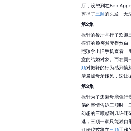
厅，没想到在Bon A
剪掉了
三顺
的头发，无
第2集
振轩的餐厅举行了欢迎
振轩的脸突然变得煞白
熙珍拿出旧手机查看，
意的结婚对象。而在同
顺
对振轩的行为感到愤
清晨被母亲碰见，这让
第3集
振轩为了逃避母亲强行
侣的事情告诉三顺时，
幻想的三顺感到几许迷
逃，三顺一家只能独自
订婚仪式将在
三顺
工作