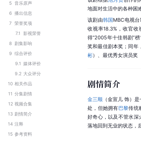
5
音乐原声
地面对生活中的各种困
6
播出信息
该剧由
韩国
MBC电视台
7
荣誉奖项
收视率18.3%，收官
7.1
影视荣誉
得“2005年十佳韩剧”
8
剧集影响
奖和最佳剧本奖；同年
9
综合评价
彬
）、最优秀女演员奖
9.1
媒体评价
9.2
大众评分
剧情简介
10
相关作品
11
分集剧情
金三顺
（金宣儿 饰）
12
视频合集
处，但她拥有
巴黎
传统
13
剧情简介
好奇心，以及不管水深
14
注释
落地回到无业的状态，
15
参考资料