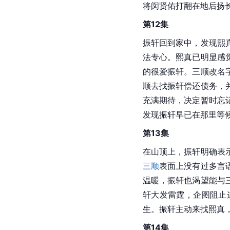
将闵贤佑打翻在地后扬
第12集
振轩回到家中，发现熙
法专心。熙真已明显感
的很爱振轩。三顺改名
顺去找振轩偿还债务，
充满期待，决定暂时忘
发现振轩早已在那里等
第13集
在山顶上，振轩明确表
三顺
表面上没有过多言
温暖，振轩也渴望能与
轩大发雷霆，企图阻止
生。振轩主动来找熙真
第14集