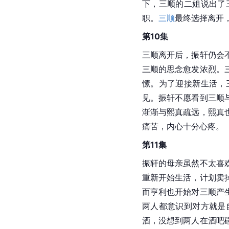
下，三顺的二姐说出了
职。
三顺
最终选择离开
第10集
三顺离开后，振轩仍会
三顺的思念愈发浓烈。
愫。为了迎接新生活，
见。振轩不愿看到三顺
渐渐与熙真疏远，熙真
痛苦，内心十分心疼。
第11集
振轩的母亲虽然不太喜
重新开始生活，计划卖
而亨利也开始对三顺产
两人都意识到对方就是
酒，没想到两人在酒吧