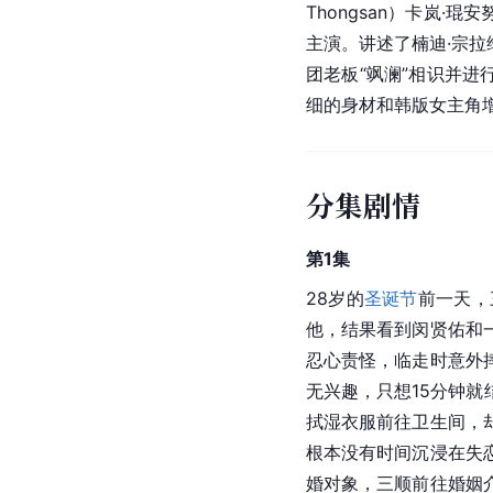
Thongsan）卡岚·琨安努
主演。讲述了楠迪·宗拉
团老板“飒澜”相识并
细的身材和韩版女主角
分集剧情
第1集
28岁的
圣诞节
前一天，
他，结果看到闵贤佑和
忍心责怪，临走时意外
无兴趣，只想15分钟
拭湿衣服前往卫生间，
根本没有时间沉浸在失
婚对象，三顺前往婚姻