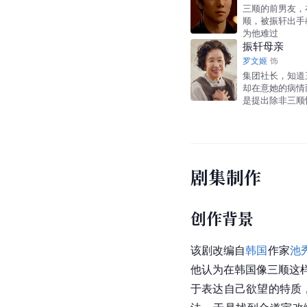
三顺的前男友，
顺，被振轩出手
为他难过
振轩母亲
罗文姬
饰
集团社长，知道
却在意她的病情
是提出除非三顺
剧集制作
创作背景
该剧改编自
韩国
作家
池
他认为在韩国像三顺这
于表达自己欲望的特质