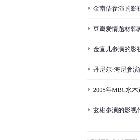
金南佶参演的影
豆瓣爱情题材韩剧
金宣儿参演的影
丹尼尔·海尼参
2005年MBC水
玄彬参演的影视