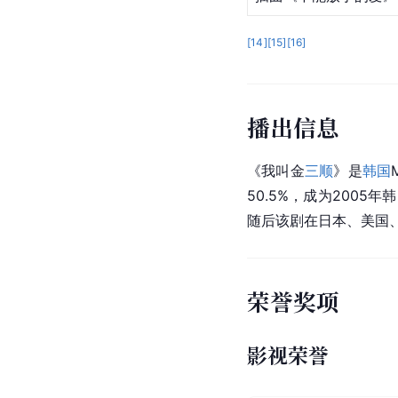
[
14
]
[
15
]
[
16
]
播出信息
《我叫金
三顺
》是
韩国
50.5%，成为2005
随后该剧在
日本
、
美国
荣誉奖项
影视荣誉