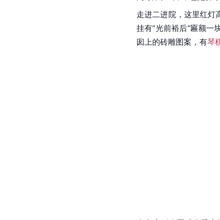
走进二进院，这里红灯
挂有“光前裕后”匾额一
囱上的砖雕图案，有
琴