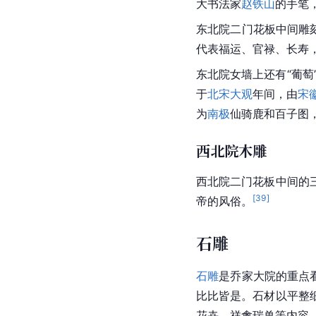
大书法家
赵铁山
的手笔
东北院二门花板中间雕
代表福运、官禄、长寿
东北院女墙上还有“葡萄
于
北宋
大观
年间，由
宋
为
南极
仙骑鹿和百子图
西北院木雕
西北院二门花板中间的
[
39
]
帝的风俗。
石雕
石雕
是乔家大院的重点
比比皆是。石材以平整
花卉、祥禽瑞兽等内容