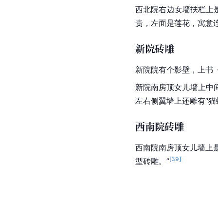
西北院右边女墙扶栏上
贵，左面是莲花，寓意
新院砖雕
新院院有个
影壁
，上书
新院南房顶女儿墙上中
左右侧翼墙上还雕有“猫
西南院砖雕
西南院南房顶女儿墙上是
[
39
]
型砖雕。”