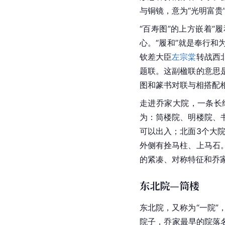
与铜镜，意为“光明富贵
“百寿图”的上方嵌着“履
心。“履和”就是奉行和
钦差大臣
左宗棠
转战西
题联。这副楹联的意思
图和篆书对联与相搭配
走进乔家大院，一条长
为：筒楼院、明楼院、
可以出入；北面3个大院
外侧有拴马柱、上马石
的紧凑、对称特征和乔
东北院—筒楼
东北院，又称为“一院”
院子，乔家最早的院落名