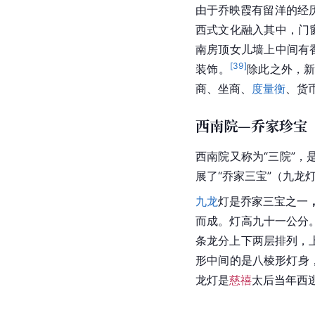
由于乔映霞有留洋的经
西式文化融入其中，门
南房顶女儿墙上中间有
[
39
]
装饰。
除此之外，
商、坐商、
度量衡
、货
西南院—乔家珍宝
西南院又称为“三院”，
展了“乔家三宝”（九龙
九龙
灯是乔家三宝之一
而成。灯高九十一公分
条龙分上下两层排列，
形中间的是八棱形灯身
龙灯是
慈禧
太后当年西