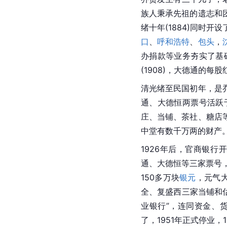
族人秉承先祖的遗志和
绪
十年(1884)同时开设
口
、
呼和浩特
、
包头
，
办捐款等业务夯实了基
(1908)，
大德通
的每股
清光绪至民国初年，是
通
、大德恒两票号活跃
庄
、当铺、茶社、糖店等
中堂有数千万两的财产
1926年后，官商银行
通
、大德恒等三家票号，
150多万块
银元
，元气大
全、复盛西三家当铺和
业银行”，连同资金、
了，1951年正式停业，