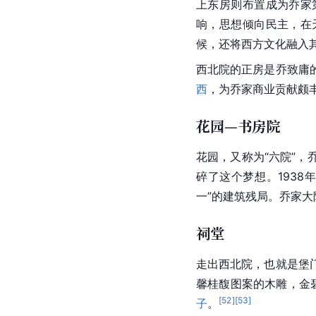
上东房则布置成为乔家
响，思想倾向民主，在
候，还将西方文化融入
西北院的正房是乔致庸
西
，为乔家商业贡献颇
花园—书房院
花园，又称为“六院”，
碎了这个梦想。193
一”的建筑残局。乔家
祠堂
走出西北院，也就是堡
馨
桂馥
图案的
木雕
，金
[
52
]
[
53
]
子
。