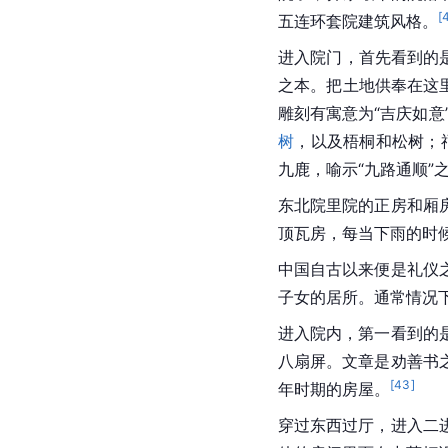
[
五连环套院建筑风格。
进入院门，首先看到的
之本。把土地供奉在这
雕刻有寓意为“吉庆如意
树
，以及梧桐和松树；
九鹿，喻示“九路通顺”
东北院里院的正房和厢
顶瓦房，每当下雨的时
中国自古以来便是礼仪
子女的居所。通常情况
进入院内，第一看到的
八扇屏。文章是劝善书
[
43
]
年时期的房屋。
穿过东西过厅，进入二