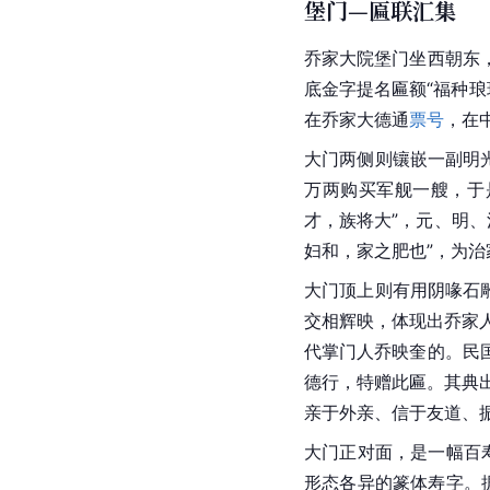
堡门—匾联汇集
乔家大院堡门坐西朝东
底金字提名匾额“福种琅
在乔家大德通
票号
，在
大门两侧则镶嵌一副明
万两购买军舰一艘，于
才，族将大”，元、明
妇和，家之肥也”，为治
大门顶上则有用阴喙石雕
交相辉映，体现出乔家人
代掌门人乔映奎的。民
德行，特赠此匾。其典出
亲于外亲、信于友道、
大门正对面，是一幅百寿
形态各异的篆体寿字。