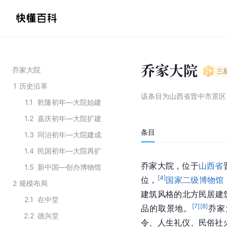
乔家大院
乔家大院
三
1
历史沿革
该条目为
山西省晋中市景区
1.1
乾隆初年—大院始建
1.2
嘉庆初年—大院扩建
条目
1.3
同治初年—大院建成
1.4
民国初年—大院再扩
乔家大院，位于
山西省
1.5
新中国—创办博物馆
[
4
]
位，
国家二级博物馆
2
规模布局
建筑风格的北方民居建
2.1
在中堂
[
7
]
[
8
]
品的取景地。
乔家
2.2
德兴堂
令、人生礼仪、民俗社