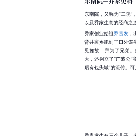
东南院—乔家史料
东南院，又称为“二院
以及乔家生意的经商之
乔家创业始祖
乔贵发
，
背井离乡跑到了口外谋
见如故，拜为了兄弟。
大，还创立了“广盛公”
后有包头城”的流传。
乔贵发生有三个儿子，