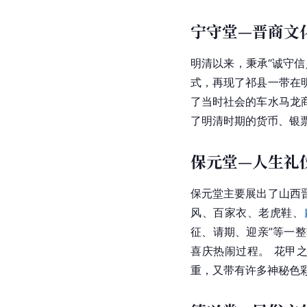
宁守堂—晋商文
明清以来，秉承“诚守信
式，再现了祁县一带在
了当时社会的车水马龙
了明清时期的货币、银
保元堂—人生礼
保元堂主要展出了山西
风、
百家衣
、
老虎鞋
、
征、请期、迎亲”等一
喜庆热闹过程。 花甲
重，又带有许多神秘色彩