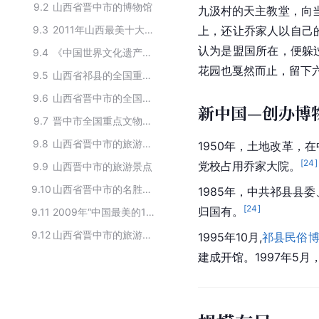
9.2
山西省晋中市的博物馆
九汲村的天主教堂，向
9.3
2011年山西最美十大文物景观
上，还让乔家人以自己
认为是盟国所在，便躲
9.4
《中国世界文化遗产预备名单》重设目录
花园也戛然而止，留下
9.5
山西省祁县的全国重点文物保护单位
9.6
山西省晋中市的全国重点文物保护单位
新中国—创办博
9.7
晋中市全国重点文物保护单位
9.8
山西省晋中市的旅游景区
1950年，土地改革，
[
24
]
党校占用乔家大院。
9.9
山西晋中市的旅游景点
9.10
山西省晋中市的名胜古迹
1985年，中共祁县县
[
24
]
归国有。
9.11
2009年“中国最美的10大民居建筑”名单
9.12
山西省晋中市的旅游景点
1995年10月,
祁县民俗
建成开馆。1997年5月