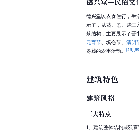
德兴堂—民俗文
德兴堂以衣食住行，生
示了，从蒸、煮、烧三
筑结构
，主要展示了
晋
元宵节
、填仓节、
清明
[
49
]
[
6
冬藏的农事活动。
建筑特色
建筑风格
三大特点
1、建筑整体结构成双