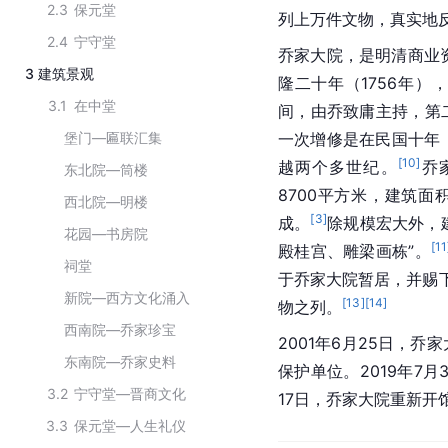
2.3
保元堂
列上万件文物，真实地
2.4
宁守堂
乔家大院，是明清商业
3
建筑景观
隆二十年（1756年
3.1
在中堂
间，由乔致庸主持，第
堡门—匾联汇集
一次增修是在民国十年（
[
10
]
越两个多世纪。
乔
东北院—筒楼
8700平方米，建筑面
西北院—明楼
[
3
]
成。
除规模宏大外，
花园—书房院
[
11
殿桂宫、雕梁画栋”。
祠堂
于乔家大院暂居，并赐下
新院—西方文化涌入
[
13
]
[
14
]
物之列。
西南院—乔家珍宝
2001年6月25日，
东南院—乔家史料
保护单位。2019年7
3.2
宁守堂—晋商文化
17日，乔家大院重新开
3.3
保元堂—人生礼仪