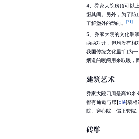
4、乔家大院房顶可以
缀其间。另外，为了防
[
71
]
了解堡外的动向。
5、乔家大院的文化装
两两对开，但均没有相
我国传统文化里“门为
烟道的暖阁用来取暖，
建筑艺术
乔家大院四周是高10
都有通道与
堞
[
dié
]
墙相
院、穿心院、偏正套院
砖雕