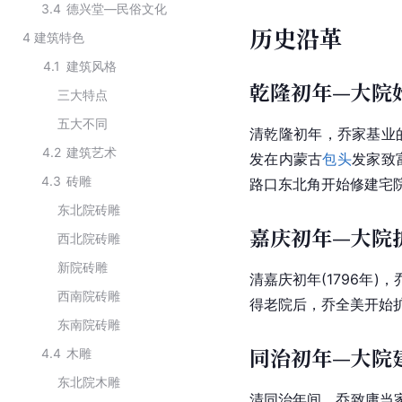
3.4
德兴堂—民俗文化
历史沿革
4
建筑特色
4.1
建筑风格
乾隆初年—大院
三大特点
五大不同
清乾隆初年，乔家基业
4.2
建筑艺术
发在
内蒙古
包头
发家致
4.3
砖雕
路口东北角开始修建宅
东北院砖雕
嘉庆初年—大院
西北院砖雕
新院砖雕
清
嘉庆
初年(1796年
西南院砖雕
得老院后，乔全美开始
东南院砖雕
同治初年—大院
4.4
木雕
东北院木雕
清同治年间，乔致庸当