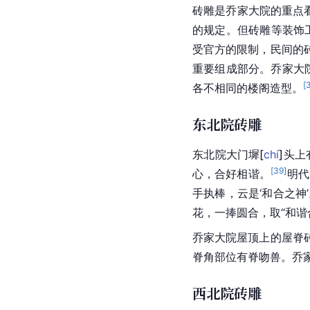
砖雕是乔家大院的重点看
的规定。但砖雕等装饰
受官方的限制，民间的
重要组成部分。乔家大
[
各不相同的楼阁造型。
东北院砖雕
东北
院大门
墀
[
chí
]
头上
[
39
]
心，合好相谐。
明代
手执棒，云是‘和合之神
花，一捧圆合，取“和谐
乔家大院屋顶上的屋脊
脊角部位有脊
吻兽
。乔
西北院砖雕