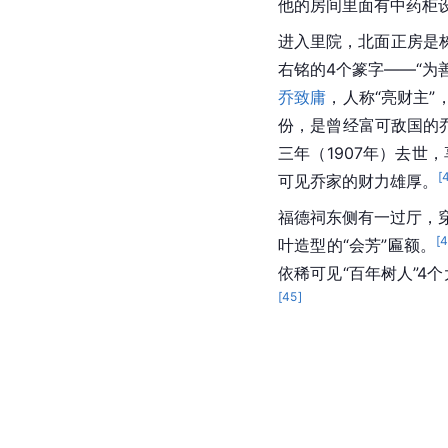
他的房间里面有中药柜
进入里院，北面正房是
右铭的4个篆字——“为
乔致庸
，人称“亮财主
份，是曾经富可敌国的
三年（1907年）去
[
可见乔家的财力雄厚。
福德祠东侧有一过厅，
[
叶造型的“会芳”匾额。
依稀可见“百年树人”4
[
45
]