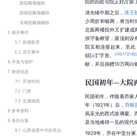
院的四处宅院正好占据
新院匾额楹联
清光绪中期之后，
清王
西南院匾额楹联
少周折和银两，将当时
东南院匾额楹联
北面两楼院外又扩建成
5
相关事件
供守备瞭望；屋顶则设
5.1
影视取景
院互相连接起来。至此
5.2
其它事件
[
16
]
[
17
]
[
18
]
[
囍
[
xǐ
]
”字形。
6
开发与保护
献，并且捐赠10万两白
7
旅游信息
民国初年—大院
7.1
开放时间
7.2
门票
民国初年，伴随着乔家
7.3
交通路线
年（1921年）后，
乔映
8
参考资料
风采光的西式玻璃窗。
9
条目合集
及当地难得一见的现代
9.1
山西省晋中市的景点
1929年，乔在中堂分家