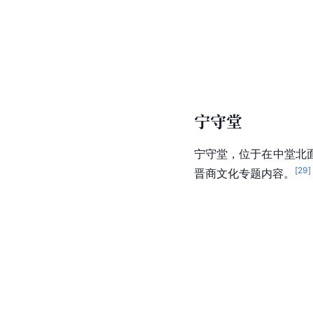
宁守堂
宁守堂，位于在中堂北
[
29
]
晋商
文化专题内容。