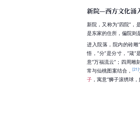
新院—西方文化涌
新院，又称为“四院”
是东家的住所，偏院则
进入院落，院内的砖雕
悟，“分”是分寸，“
意“万福流云”；四周
[
21
]
常与仙桃图案结合，
子
，寓意“狮子滚绣球，