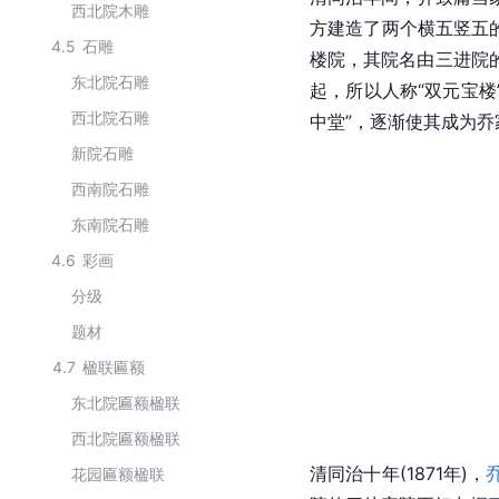
西北院木雕
方建造了两个横五竖五
4.5
石雕
楼院，其院名由三进院
东北院石雕
起，所以人称“双元宝楼
西北院石雕
中堂”，逐渐使其成为乔
新院石雕
西南院石雕
东南院石雕
4.6
彩画
分级
题材
4.7
楹联匾额
东北院匾额楹联
西北院匾额楹联
清同治十年(1871年)，
花园匾额楹联