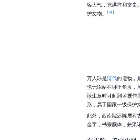
容大气，充满祥和富贵
[
14
]
护文物。
万人球是
清代
的遗物，
也无论站在哪个角度，
谈生意时可起到监视作
形，属于国家一级保护
此外，西南院还陈展有
金字，书宗颜体，兼采