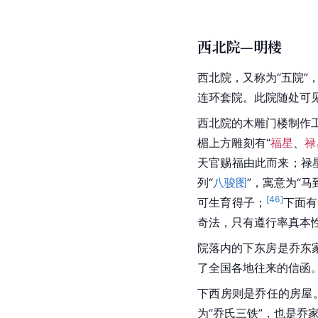
西北院—明楼
西北院，又称为“五院”
连环套院。此院随处可
西北院的木雕门楼制作
楣上方雕刻有“
福星
、
禄
天官赐福由此而来；禄
列“
八骏图
”，寓意为“
[
46
]
可生育得子；
下面有
奇法，只有遵行率真本性
院落内的下东房是乔东
了全国各地往来的信函
下西房则是乔任的房屋。
为“乔氏三铁”，也是乔