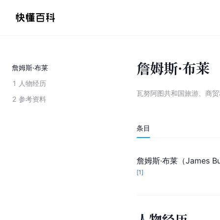
詹姆斯·布莱
詹姆斯·布莱
1
人物经历
瓦努阿图共和国旅游、商贸
2
参考资料
条目
詹姆斯·布莱
（James 
[
1
]
人物经历