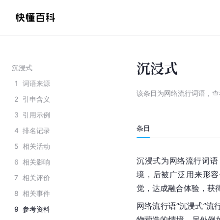
沉浸式
沉浸式
1
词语来源
该条目为
网络流行词语
，
查
2
引申含义
3
引用示例
条目
4
排名记录
5
相关活动
沉浸式为网络流行词语
6
相关影响
境，后被广泛用来形容
7
相关评价
觉，达成融合体验，获
8
相关事件
网络流行语“沉浸式”流行
9
参考资料
物营造的情境，另外例如