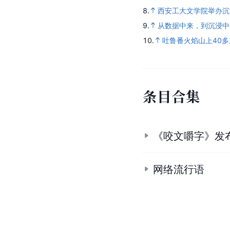
8.
西安工大文学院举办沉
9.
从数据中来，到沉浸中
10.
吐鲁番火焰山上40
条
目
合
集
《咬文嚼字》发布
网络流行语