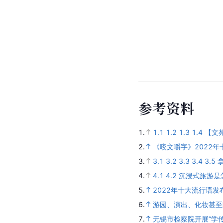
参
考
资
料
1.
1.1
1.2
1.3
1.4
【文
2.
《咬文嚼字》2022
3.
3.1
3.2
3.3
3.4
3.5
4.
4.1
4.2
沉浸式旅游是
5.
2022年十大流行语
6.
游园、演出、化妆甚至
7.
无锡市检察院开展“学