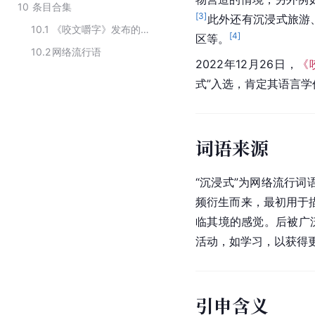
10
条目合集
[
3
]
此外还有沉浸式旅游
10.1
《咬文嚼字》发布的2022年十大流行语
[
4
]
区等。
10.2
网络流行语
2022年12月26日，
《
式”入选，肯定其语言
词语来源
“沉浸式”为网络流行词
频衍生而来，最初用于
临其境的感觉。后被广
活动，如学习，以获得
引申含义