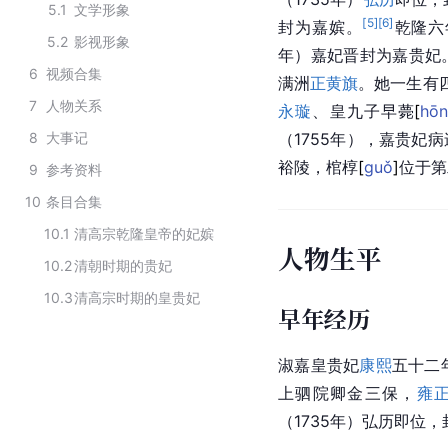
5.1
文学形象
[
5
]
[
6
]
封为嘉嫔。
乾隆六
5.2
影视形象
年）嘉妃晋封为嘉贵妃
6
视频合集
满洲
正黄旗
。她一生有
7
人物关系
永璇
、皇九子早
薨
[
hō
8
大事记
（1755年），嘉贵妃
裕陵，棺
椁
[
guǒ
]
位于第
9
参考资料
10
条目合集
10.1
清高宗乾隆皇帝的妃嫔
人物生平
10.2
清朝时期的贵妃
10.3
清高宗时期的皇贵妃
早年经历
淑嘉皇贵妃
康熙
五十二
上驷院卿金三保，
雍
（1735年）弘历即位