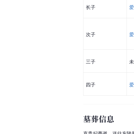
长子
爱
次子
爱
三子
未
四子
爱
墓葬信息
嘉
贵妃
薨逝，送往
东陵