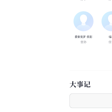
爱新觉罗·奕彩
缊
曾孙
侄
大
事
记