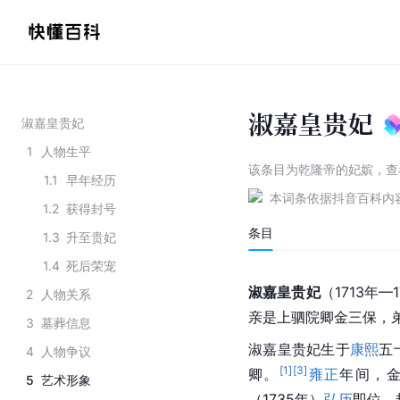
淑嘉皇贵妃
淑嘉皇贵妃
1
人物生平
该条目为
乾隆帝的妃嫔
，
查
1.1
早年经历
本词条依据抖音百科内
1.2
获得封号
条目
1.3
升至贵妃
1.4
死后荣宠
淑嘉皇贵妃
（1713年
2
人物关系
亲是上驷院卿金三保，
3
墓葬信息
淑嘉皇贵妃生于
康熙
五
4
人物争议
[
1
]
[
3
]
卿。
雍正
年间，
5
艺术形象
（1735年）
弘历
即位，