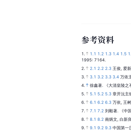
参
考
资
料
1.
1.1
1.2
1.3
1.4
1.5
1
1995
: 7164.
2.
2.1
2.2
2.3
王俊, 爱
3.
3.1
3.2
3.3
3.4
万依
4.
徐鑫著.
《大清皇陵之
5.
5.1
5.2
5.3
章开沅主
6.
6.1
6.2
6.3
万依, 王树
7.
7.1
7.2
刘毅著.
《中
8.
8.1
8.2
南炳文, 白新
9.
9.1
9.2
9.3
中国第一历