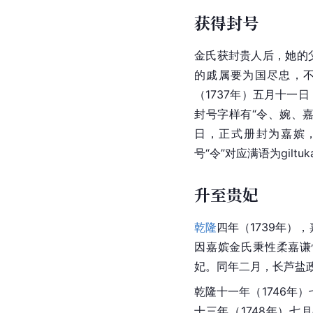
获得封号
金氏获封贵人后，她的
的戚属要为国尽忠，
（1737年）五月十一
封号字样有“令、婉、嘉
日，正式册封为嘉嫔，其
号“令”对应满语为gilt
升至贵妃
乾隆
四年（1739年）
因嘉嫔金氏秉性柔嘉谦
妃。同年二月，长芦盐
乾隆十一年（1746年
十三年（1748年）