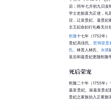
后；同年七月初九日亥时
学士史贻直为正使，礼
仪，让皇贵妃、嘉贵妃
主王妃命妇行礼略无分别
乾隆
十七年（1752
贵妃高佳氏、
哲悯皇贵
氏
、林贵人林氏、
永璜
皇后和嘉贵妃更随乾隆
死后荣宠
乾隆二十年（1755年
嘉皇贵妃。淑嘉皇贵妃
贵妃之家族抬入正黄旗满