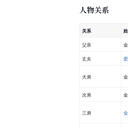
人物关系
关系
姓
父亲
金
丈夫
爱
大弟
金
次弟
金
三弟
金