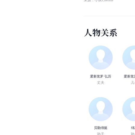
人
物
关
系
爱新觉罗·弘历
爱新觉
丈夫
儿
贝勒绵懿
绵
孙子
孙