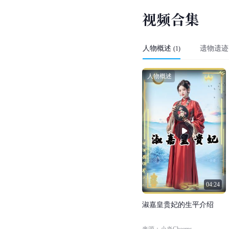
视
频
合
集
人物概述
遗物遗迹
(
1
)
人物概述
04:24
淑
嘉
皇
贵
妃
的
生
平
介
绍
来源：小炎Cheems