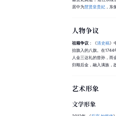
居中为
慧贤皇贵妃
，东
人物争议
祖籍争议
：《
清史稿
》
抬旗入的八旗。在17
人金三达礼的曾孙，而
归顺后金，融入满族，
艺术形象
文学形象