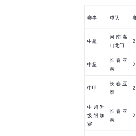
赛事
球队
河南嵩
中超
2
山龙门
长春亚
中超
2
泰
长春亚
中甲
2
泰
中超升
长春亚
级附加
2
泰
赛