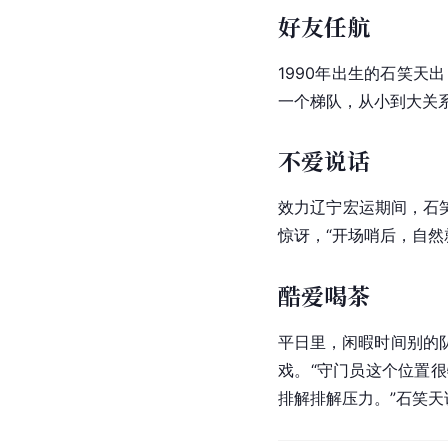
好友任航
1990年出生的石笑
一个梯队，从小到大关
不爱说话
效力
辽宁宏运
期间，石
惊讶，“开场哨后，自然
酷爱喝茶
平日里，闲暇时间别的
戏。“守门员这个位置
排解排解压力。”石笑天