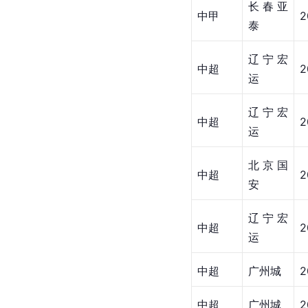
长春亚
中甲
2
泰
辽宁宏
中超
2
运
辽宁宏
中超
2
运
北京国
中超
2
安
辽宁宏
中超
2
运
中超
广州城
2
中超
广州城
2