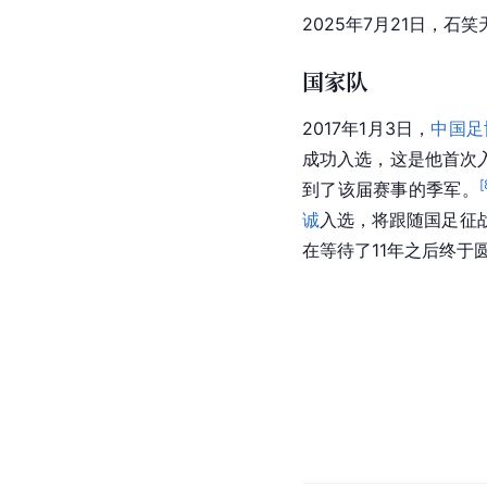
2025年7月21日，石
国家队
2017年1月3日，
中国足
成功入选，这是他首次
[
到了该届赛事的季军。
诚
入选，将跟随
国足
征
在等待了11年之后终于