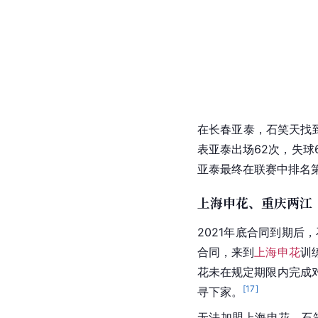
在
长春亚泰
，石笑天找
表亚泰出场62次，失球
亚泰
最终在联赛中排名
上海申花、重庆两江
2021年底合同到期后
合同，来到
上海申花
训
花
未在规定期限内完成
[
17
]
寻下家。
无法加盟
上海申花
，石