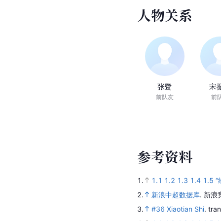
人
物
关
系
张鹭
宋
前队友
前
参
考
资
料
1.
1.1
1.2
1.3
1.4
1.5
2.
新浪中超数据库
.
新浪
3.
#36 Xiaotian Shi
.
tra