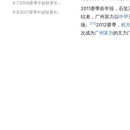
9.7
2008赛季中超联赛长沙金德队球员名单
2011赛季前半段，石
9.8
2007赛季中超联赛长沙金德队球员名单
结束，
广州富力
以
中甲
[
11
]
场。
2012赛季，
程
次成为
广州富力
的主力