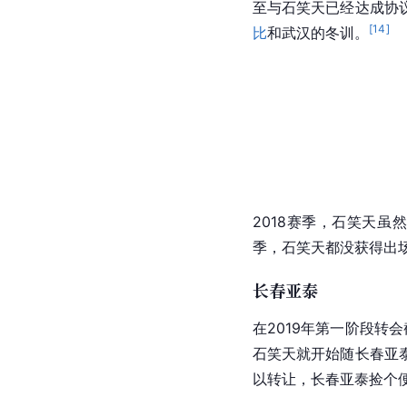
至与石笑天已经达成协
[
14
]
比
和
武汉
的冬训。
2018赛季，石笑天虽
季，石笑天都没获得出
长春亚泰
在2019年第一阶段转
石笑天就开始随
长春亚
以转让，
长春亚泰
捡个