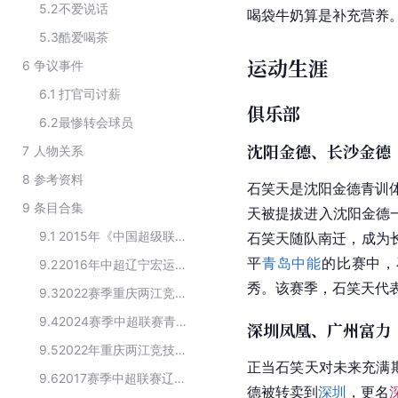
5.2
不爱说话
喝袋牛奶算是补充营养
5.3
酷爱喝茶
运动生涯
6
争议事件
6.1
打官司讨薪
俱乐部
6.2
最惨转会球员
沈阳金德、长沙金德
7
人物关系
8
参考资料
石笑天是沈阳金德青训
9
条目合集
天被提拔进入沈阳金德
9.1
2015年《中国超级联赛》北京国安队球员阵容
石笑天随队南迁，成为
平
青岛中能
的比赛中，
9.2
2016年中超辽宁宏运足球队的球员
秀。该赛季，石笑天代
9.3
2022赛季重庆两江竞技足球俱乐部球员名单
9.4
2024赛季中超联赛青岛西海岸足球俱乐部一线队球员名单
深圳凤凰、广州富力
9.5
2022年重庆两江竞技足球俱乐部加盟球员
正当石笑天对未来充满
9.6
2017赛季中超联赛辽宁足球俱乐部球员名单
德被转卖到
深圳
，更名