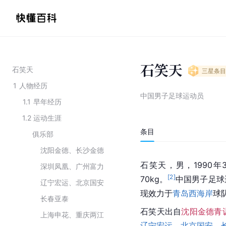
石笑天
石笑天
三星
条目
1
人物经历
中国男子足球运动员
1.1
早年经历
1.2
运动生涯
条目
俱乐部
沈阳金德、长沙金德
石笑天，男，1990
深圳凤凰、广州富力
[
2
]
70kg。
中国男子足球
辽宁宏运、北京国安
现效力于
青岛西海岸
球
长春亚泰
石笑天出自
沈阳金德青
上海申花、重庆两江
辽宁宏运
、
北京国安
、