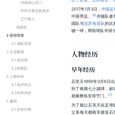
河南嵩山龙门
2017年1月3日，
中国足
升班马青岛西海岸
[
6
]
中国男足
。
并随队参
辽宁铁人
国队与
克罗地亚队
的比
国家队
键一球，帮助球队夺得
2
获得荣誉
2.1
团队荣誉
人物经历
3
生涯数据
3.1
俱乐部
早年经历
3.2
国家队
4
人物评价
石笑天1990年3月6日
4.1
技术特点
到了铁路七小踢球，郝
4.2
外界评价
[
1
]
就被教练安排守门。
5
趣闻
为了能让石笑天在足球
5.1
好友任航
父亲每天都骑车接送石