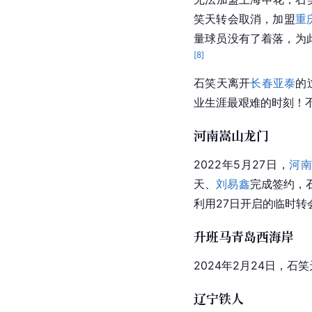
笑天转会取消，加盟
重
量球员没有了着落，为
[
8
]
石笑天离开
长春亚泰
的
业生涯最艰难的时刻！
河南嵩山龙门
2022年5月27日，
河
天、
刘易鑫
完成签约，
利用27日开启的临时转
升班马青岛西海岸
2024年2月24日，
辽宁铁人