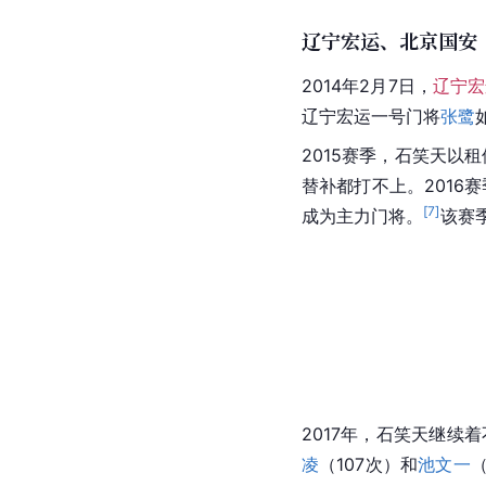
辽宁宏运、北京国安
2014年2月7日，
辽宁宏
辽宁宏运一号门将
张鹭
2015赛季，石笑天以
替补都打不上。
2016
[
7
]
成为主力门将。
该赛
2017年，石笑天继续
凌
（107次）和
池文一
（