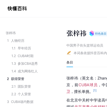
张梓祎
张梓祎
特色条目
1
人物经历
中国男子街头篮球运动员
1.1
早年经历
本词条依据抖音百科内
1.2
CUBA时期
条目
1.3
参加CBA选秀
1.4
成为网络红人
张梓祎（英文名：Zhan
2
获得荣誉
京，前
CUBA球员
，中
2.1
团队荣誉
[
1
]
卫
，擅长单挑。
2.2
个人荣誉
在北京
中关村中学
读
高
3
CUBA场均数据
得过
北京市青少年锦标