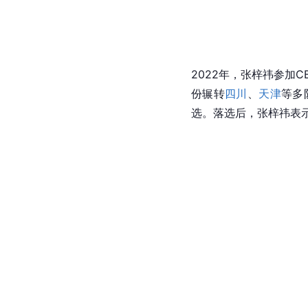
2022年，张梓祎参加
份辗转
四川
、
天津
等多
选。落选后，张梓祎表