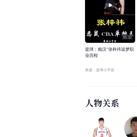
01:32
篮
球
：
痴
汉
“
张
梓
祎
追
梦
职
业
历
程
来源：篮球小宇宙
人
物
关
系