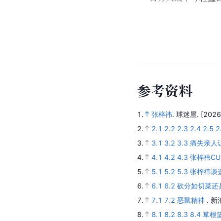
参
考
资
料
1.
张梓祎
.
球迷屋.
[2026
2.
2.1
2.2
2.3
2.4
2.5
2
3.
3.1
3.2
3.3
痛失亲人
4.
4.1
4.2
4.3
张梓祎C
5.
5.1
5.2
5.3
张梓祎谈
6.
6.1
6.2
砍分如切菜还
7.
7.1
7.2
恶鼠精神
.
新
8.
8.1
8.2
8.3
8.4
草根