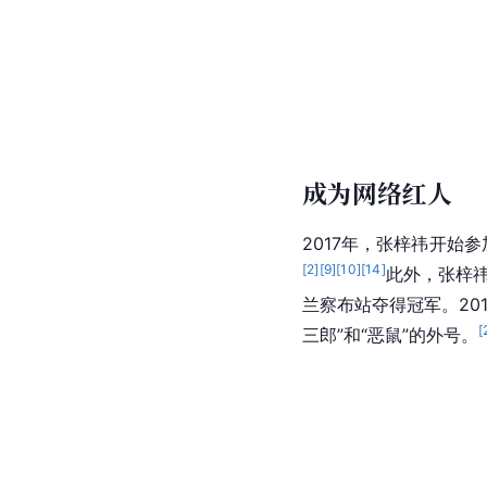
成为网络红人
2017年，张梓祎开始
[
2
]
[
9
]
[
10
]
[
14
]
此外，张梓
兰察布站夺得冠军。20
[
三郎”和“恶鼠”的外号。