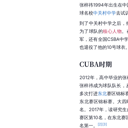
张梓祎1994年出生在中
球名校
中关村中学
去试
到了中关村中学之后，
为了球队的
核心人物
。
军，还有全国CSBA中
也退役了他的10号球衣
CUBA时期
2012年，高中毕业的
张梓祎成为球队队长，
多次打进
东北
赛区锦标
东北赛区锦标赛。大四
名。2017年，读研究
赛区第10名，在东北赛
[
2
]
[
3
]
名第一。