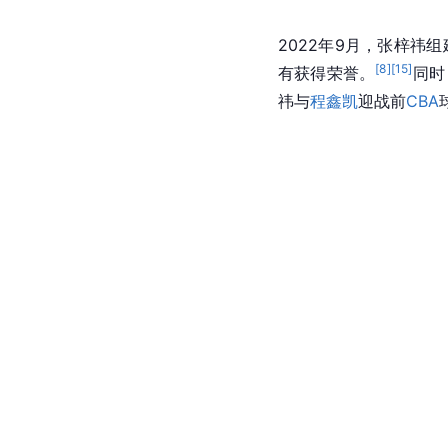
2022年9月，张梓祎组
[
8
]
[
15
]
有获得荣誉。
同时
祎与
程鑫凯
迎战前
CBA