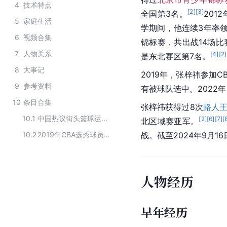
4
技术特点
[
2
]
[
3
]
全国第3名。
201
5
家庭生活
学期间，他连续3年率
6
视频合集
锦标赛，共出战14场比
7
人物关系
[
4
]
[
2
]
是东北赛区第7名。
8
大事记
2019年，张梓祎参加
C
9
参考资料
有被球队选中。2022
10
条目合集
张梓祎获得过8次
路人
10.1
中国热议街头篮球运动员
[
2
]
[
6
]
[
7
]
[
北区域赛亚军。
10.2
2019年CBA选秀球员名单
战。截至2024年9月1
人物经历
早年经历