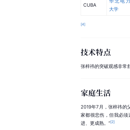
华北电
CUBA
大学
[
4
]
技术特点
张梓祎的突破观感非常
家庭生活
2019年7月，张梓祎
家都很悲伤，但我必须
[
2
]
进、更成熟。”