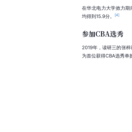
在
华北电力大学
效力期
[
4
]
均得到15.9分。
参加CBA选秀
2019年，读研三的张
为首位获得CBA选秀单