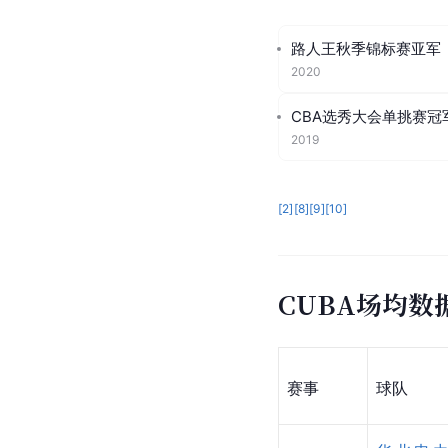
路人王秋季锦标赛亚军
2020
CBA选秀大会单挑赛冠
2019
[
2
]
[
8
]
[
9
]
[
10
]
CUBA场均数
赛事
球队