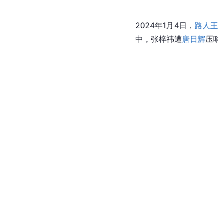
2024年1月4日，
路人
中，张梓祎遭
唐日辉
压