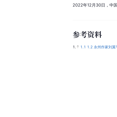
2022年12月30日
参
考
资
料
1.
1.1
1.2
永州作家刘翼