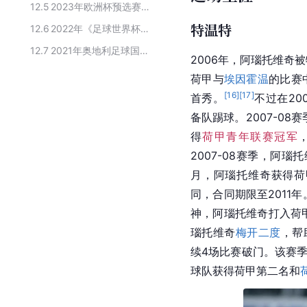
12.5
2023年欧洲杯预选赛奥地利足球队球员名单
特温特
12.6
2022年《足球世界杯预选赛》奥地利国家队球员阵容
12.7
2021年奥地利足球国家队球员名单
2006年，阿瑙托维奇
荷甲与
埃因霍温
的比赛
[
16
]
[
17
]
首秀。
不过在20
备队踢球。2007-08
得
荷甲青年联赛冠军
2007-08赛季，阿瑙
月，阿瑙托维奇获得荷
同，合同期限至2011年
神，阿瑙托维奇打入荷甲
瑙托维奇
梅开二度
，帮
续4场比赛破门。该赛季
球队获得荷甲第二名和