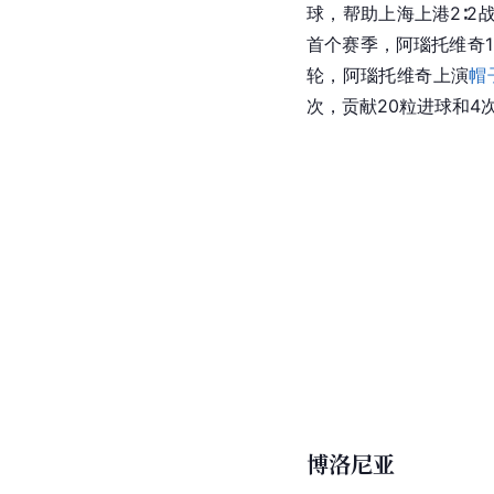
球，帮助上海上港2∶2
首个赛季，阿瑙托维奇1
轮，阿瑙托维奇上演
帽
次，贡献20粒进球和4
博洛尼亚