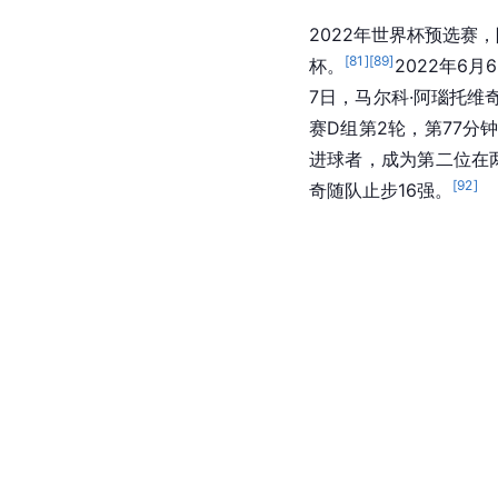
2022年世界杯预选赛
[
81
]
[
89
]
杯。
2022年6月
7日，马尔科·阿瑙托维
赛D组第2轮，第77分
进球者，成为第二位在
[
92
]
奇随队止步16强。