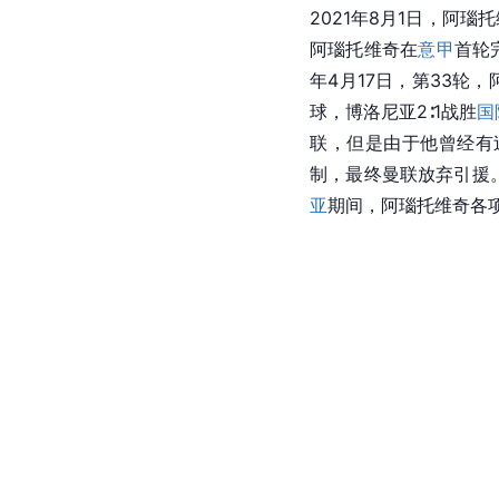
2021年8月1日，阿瑙
阿瑙托维奇在
意甲
首轮
年4月17日，第33轮，
球，博洛尼亚2∶1战胜
国
联，但是由于他曾经有
制，最终曼联放弃引援
亚
期间，阿瑙托维奇各项