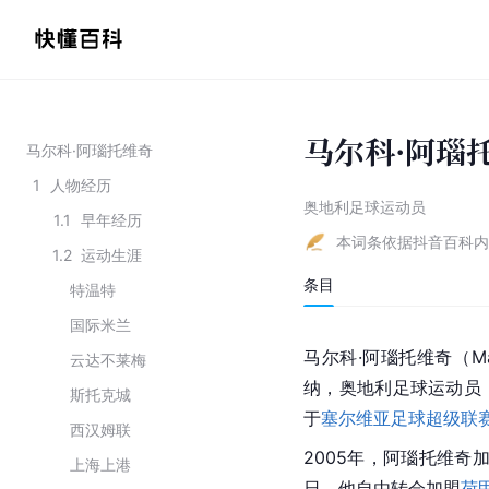
马尔科·阿瑙
马尔科·阿瑙托维奇
1
人物经历
奥地利足球运动员
1.1
早年经历
本词条依据抖音百科内
1.2
运动生涯
条目
特温特
国际米兰
马尔科·阿瑙托维奇（Mar
云达不莱梅
纳，奥地利足球运动员
斯托克城
于
塞尔维亚足球超级联
西汉姆联
2005年，阿瑙托维奇
上海上港
日，他自由转会加盟
荷