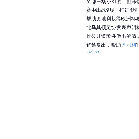
全部三场小组赛，但未
赛中出战9场，打进4
帮助奥地利获得欧洲杯
北马其顿足协发表声明
此公开道歉并做出澄清
解禁复出，帮助
奥地利
[
87
]
[
88
]