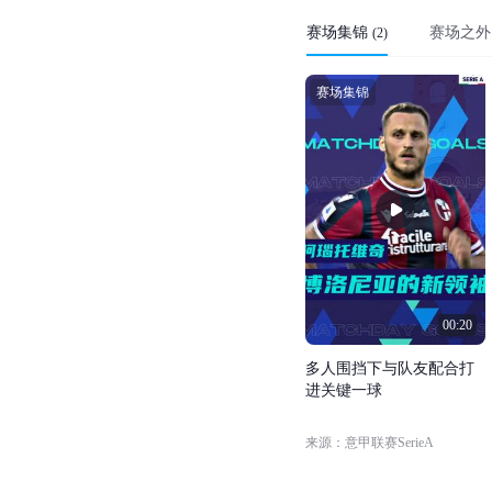
赛场集锦
赛场之外
(
2
)
赛场集锦
00:20
多
人
围
挡
下
与
队
友
配
合
打
进
关
键
一
球
来源：意甲联赛SerieA