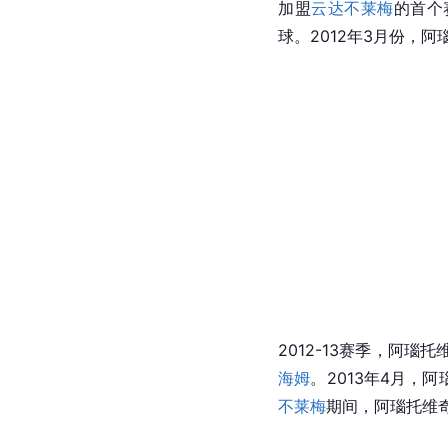
加盟
云达不莱梅
的首个
球。2012年3月份，
2012-13赛季，阿瑙
海姆
。2013年4月，
不莱梅
期间，阿瑙托维