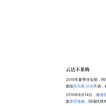
云达不莱梅
2010年夏季转会期，
教练
托马斯·沙夫
不满，
2010年8月14日，在
德
敌
霍芬海姆
，阿瑙托维