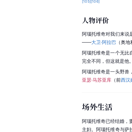
[
105
]
[
106
]
人物评价
阿瑙托维奇对我们来说
——
大卫·阿拉巴
（
奥地
阿瑙托维奇是一个无比
完全不同，但这就是他
阿瑙托维奇是一头野兽
亚瑟·马苏亚库
（前
西汉
场外生活
阿瑙托维奇已经结婚，
主妇。阿瑙托维奇与萨