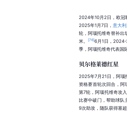
2024年10月2日，
2025年1月7日，
意大利
轮，阿瑙托维奇替补出场
[
76
]
米。
6月1日，202
季，阿瑙托维奇代表国际
贝尔格莱德红星
2025年7月21日，阿
资格赛首轮次回合，阿
第7轮，阿瑙托维奇攻入
比赛中破门，帮助球队主
9次助攻，随队获得塞