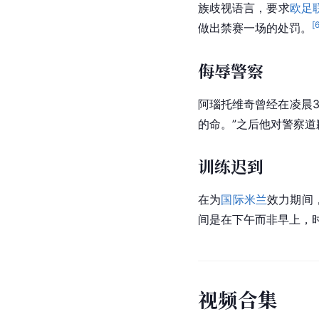
族歧视语言，要求
欧足
[
做出禁赛一场的处罚。
侮辱警察
阿瑙托维奇曾经在凌晨
的命。”之后他对警察
训练迟到
在为
国际米兰
效力期间
间是在下午而非早上，
视
频
合
集