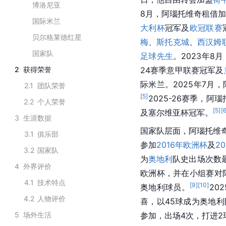
博洛尼亚
8月，阿瑙托维奇租借
国际米兰
大利杯
冠军及
欧冠联赛
贝尔格莱德红星
梅
、
斯托克城
、
西汉姆
国家队
足球先生
。2023年8
2
获得荣誉
24赛季意甲联赛冠军及
际米兰。2025年7月
2.1
团队荣誉
[
5
]
2025-26赛季，
2.2
个人荣誉
[
5
]
[
及塞尔维亚杯冠军。
3
生涯数据
国家队层面，阿瑙托维奇
3.1
俱乐部
参加
2016年欧洲杯
及
2
3.2
国家队
为
奥地利
队史出场次数
4
外界评价
欧洲杯，并在小组赛对
4.1
技术特点
[
9
]
[
10
]
奥地利球员。
20
4.2
人物评价
喜，以45球成为奥地
5
场外生活
参加，出场4次，打进2