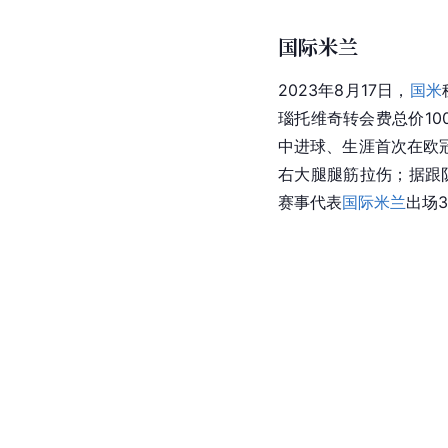
国际米兰
2023年8月17日，
国米
瑙托维奇转会费总价10
中进球、生涯首次在欧冠
右大腿腿筋拉伤；据跟队记
赛事代表
国际米兰
出场