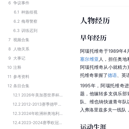
6
争议事件
6.1
种族歧视
人物经历
6.2
侮辱警察
6.3
训练迟到
早年经历
7
视频合集
8
人物关系
阿瑙托维奇于1989年4
9
大事记
塞尔维亚
人，担任奥地
阿瑙托维奇从小就精力
10
注释
托维奇掌握了
德语
、英
11
参考资料
1995年，阿瑙托维奇
12
条目合集
题，他辗转多支俱乐部
12.1
2026年美加墨世界杯奥地利队大名单
队、维也纳快速青年队
12.2
2012-2013赛季德甲联赛云达不莱梅队球员名单
入弗洛里兹多夫一线队，
12.3
2024年欧洲杯奥地利队大名单
12.4
2023-2024赛季欧冠联赛国际米兰队球员名单
运动生涯