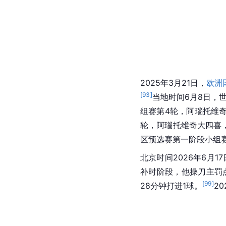
2025年3月21日，
欧洲
[
93
]
当地时间6月8日，
组赛第4轮，阿瑙托维
轮，阿瑙托维奇大四喜，
区预选赛第一阶段小组赛
北京时间2026年6月
补时阶段，他操刀主罚
[
99
]
28分钟打进1球。
2