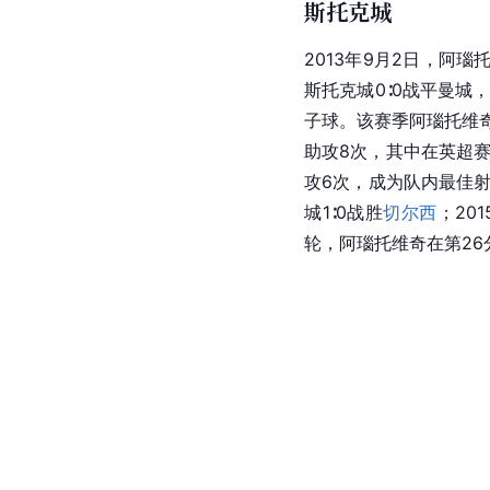
斯托克城
2013年9月2日，阿
斯托克城0∶0战平曼城
子球。该赛季阿瑙托维奇
助攻8次，其中在英超赛
攻6次，成为队内最佳
城1∶0战胜
切尔西
；20
轮，阿瑙托维奇在第26