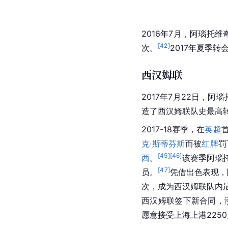
2016年7月，阿瑙托
[
42
]
次。
2017年夏季
西汉姆联
2017年7月22日，阿
造了
西汉姆联队
史最高
2017-18赛季，在
英超
首
克·斯蒂芬斯
而被
红牌
罚
[
45
]
[
46
]
西
。
该赛季阿瑙托
[
47
]
员。
凭借出色表现，
次，成为西汉姆联队内
西汉姆联
签下新合同，涨
愿意接受
上海上港
22