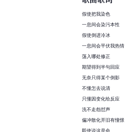
假使把我染色
一息间会染污本性
假使倒进冷冰
一息间会平伏我热情
荡入哪处修正
期望得到半句回应
无奈只得某个倒影
不懂怎去说清
只懂因变化给反应
洗不走怨怼声
偏冲散化开旧有憧憬
即使说这是命