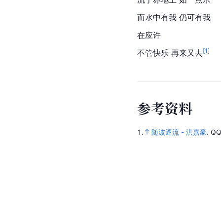
而水中有我 仍可有我
在应许
[
1
]
不管快乐 再来又去
参
考
资
料
1.
随波逐流 - 洪嘉豪
.
Q