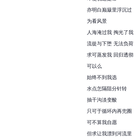
亦明白巅簸里浮沉过
为看风景
人海淹过我 掏光了我
流徙与下堕 无法负荷
求可蒸发我 回归透彻
可以么
始终不到我选
水点怎隔阻分针转
抽干沟淡变酸
只可于循环内再兜圈
可不算我自愿
但求让我漂到河流里