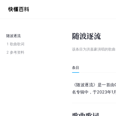
随波逐流
随波逐流
1
歌曲歌词
该条目为
洪嘉豪演唱的歌曲
2
参考资料
条目
《随波逐流》是一首由O
名专辑中，于2023年
歌曲歌词