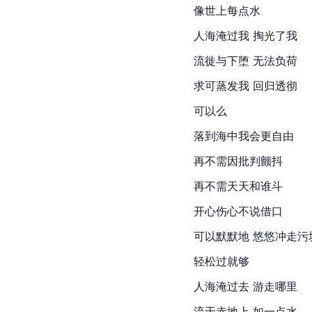
像世上每点水
人海淹过我 掏光了我
流徙与下堕 无法负荷
求可蒸发我 回归透彻
可以么
落到海中我会更自由
再不需因批判颤抖
再不需天天和谁斗
开心伤心不说借口
可以默默地 悠悠冲走污
轻松过就够
人海淹过去 游走哪里
流于赤地上 如一点水