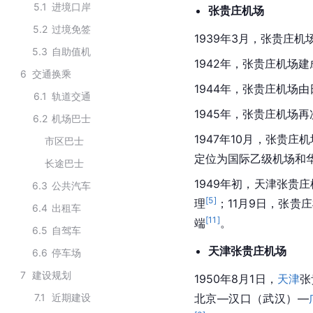
5.1
进境口岸
张贵庄机场
5.2
过境免签
1939年3月，张贵庄机
5.3
自助值机
1942年，张贵庄机场建
6
交通换乘
1944年，张贵庄机场
6.1
轨道交通
1945年，张贵庄机场
6.2
机场巴士
1947年10月，张贵
市区巴士
定位为国际乙级机场和
长途巴士
1949年初，天津张贵
6.3
公共汽车
[
5
]
理
；11月9日，张贵
6.4
出租车
[
11
]
端
。
6.5
自驾车
天津张贵庄机场
6.6
停车场
7
建设规划
1950年8月1日，
天津
张
7.1
近期建设
北京—汉口（武汉）—