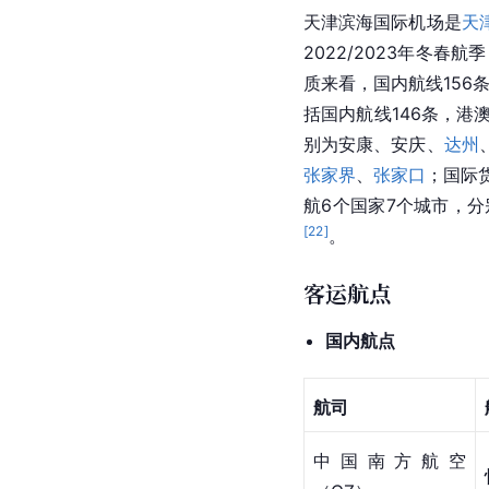
天津滨海国际机场是
天
2022/2023年冬春
质来看，国内航线156
括国内航线146条，港
别为安康、
安庆
、
达州
张家界
、
张家口
；国际
航6个国家7个城市，分
[
22
]
。
客运航点
国内航点
航司
中国南方航空