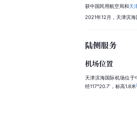
获中国民用航空局和
天
2021年12月，天津
陆侧服务
机场位置
天津滨海国际机场位于
经117°20.7′，
标高
1.8米