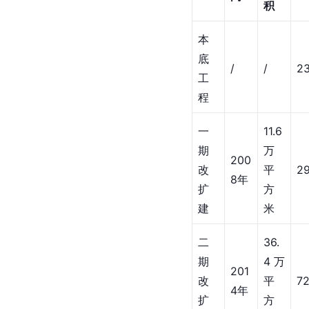
积
本
底
/
/
2
工
程
一
11.6
期
万
200
改
平
2
8年
扩
方
建
米
二
36.
期
4万
201
改
平
7
4年
扩
方