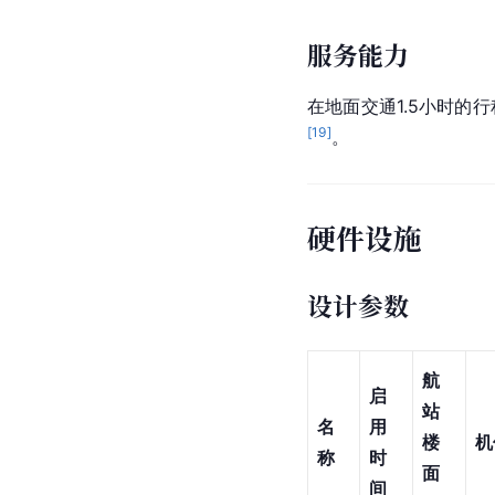
服务能力
在地面交通1.5小时的
[
19
]
。
硬件设施
设计参数
航
启
站
名
用
楼
机
称
时
面
间