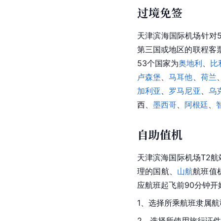
过境免签
天津滨海国际机场针对
第三国或地区的联程客
53个国家为
奥地利
、
比
卢森堡
、
马耳他
、
荷兰
加利亚
、
罗马尼亚
、
乌
西
、
墨西哥
、
阿根廷
、
自助值机
天津滨海国际机场T2
理的
国航
、
山航
航班值
应航班起飞前90分钟开
1、选择所乘航班隶属航
2、选择所使用旅行证