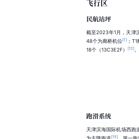
飞行区
民航站坪
截至2023年1月，天
[
1
]
48个为
廊桥
机位
；T
[
12
]
18个（13
C3
E2F）
跑滑系统
天津滨海国际机场西跑
[
15
]
为主降跑道
。第一跑