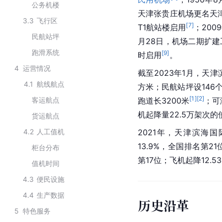
公务机楼
天津张贵庄机场更名天
3.3
飞行区
[
7
]
T1航站楼启用
；20
民航站坪
月28日，机场二期扩建
跑滑系统
[
9
]
时启用
。
4
运营情况
截至2023年1月，天津
4.1
航线航点
方米；民航站坪设146
[
1
]
[
2
]
客运航点
跑道长3200米
；可
机起降量22.5万架次的
货运航点
4.2
人工值机
2021年，天津滨海国
13.9%，全国排名第2
柜台分布
第17位；飞机起降12.
值机时间
4.3
便民设施
4.4
生产数据
历史沿革
5
特色服务