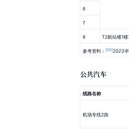
6
7
8
T2航站楼1
[
35
]
参考资料：
202
公共汽车
线路名称
机场专线2路