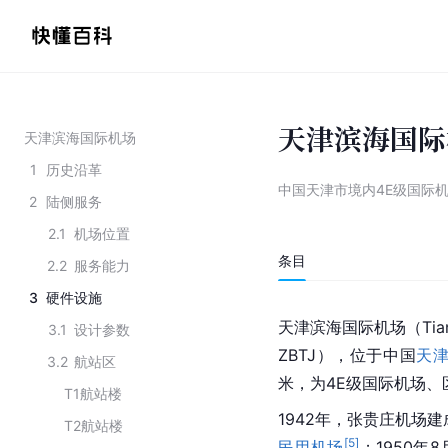
天津滨海国际
天津滨海国际机场
1
历史沿革
中国天津市境内4E级国际
2
陆侧服务
2.1
机场位置
条目
2.2
服务能力
3
硬件设施
天津滨海国际机场（Tianjin 
3.1
设计参数
ZBTJ），位于中国
天
3.2
航站区
米，为4E级国际机场、
T1航站楼
1942年，张贵庄机场
T2航站楼
[
5
]
民用机场
；1950年