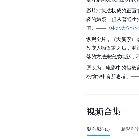
影片对执法权威的正面描
轻的嫌疑，但从普通生
值。——《
中北大学学
纵观全片，《大赢家》
改变
人物设定
之后，重
落的方法来完成电影，
原以为，电影中的假枪
松愉快中有所思考。—
视
频
合
集
影片概述
精彩片段
(
3
)