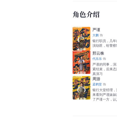
角色介绍
严谨
大鹏
饰
银行职员，几年
演劫匪，给警察
邢云株
代乐乐
饰
严谨的同事，演
紧结束，后来态
真演习
周游
孟鹤堂
饰
银行大堂经理，
来看到严谨妹妹
了严谨一方，认