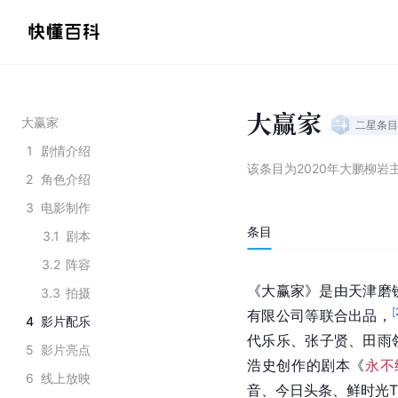
大赢家
大赢家
二星
条目
1
剧情介绍
该条目为
2020年大鹏柳岩
2
角色介绍
3
电影制作
条目
3.1
剧本
3.2
阵容
《大赢家》是由天津磨
3.3
拍摄
[
有限公司等联合出品，
4
影片配乐
代乐乐、张子贤、田雨
5
影片亮点
浩史创作的剧本《
永不
6
线上放映
音、今日头条、鲜时光T