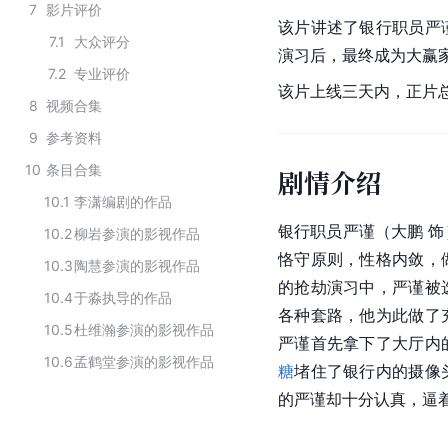
7
影片评价
该片讲述了银行职员严
7.1
大众评分
演习后，最终成为大赢
7.2
专业评价
该片上线三天内，正片总
8
视频合集
9
参考资料
10
条目合集
剧情介绍
10.1
李潇编剧的作品
银行职员严谨（大鹏 
10.2
柳岩参演的影视作品
恪守原则，性格内敛，
10.3
陶慧参演的影视作品
的抢劫演习中，严谨被
10.4
于淼执导的作品
各种套路，他为此做了
10.5
杜维瀚参演的影视作品
严谨首先拿下了大厅内
10.6
孟鹤堂参演的影视作品
糖
堵住了银行内的摄像
的严谨却十分认真，逼