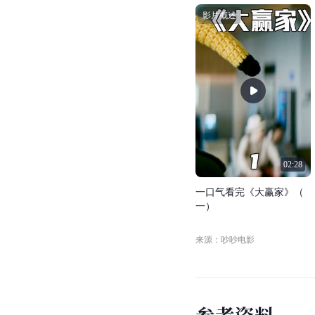
影片概述
02:28
一
口
气
看
完
《
大
赢
家
》
（
一
）
来源：吵吵电影