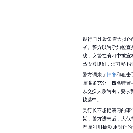
银行门外聚集着大批的
者。警方以为孕妇检查
破，女警在演习中被宣
己没被抓到，演习就不
警方调来了
特警
和狙击
谨准备充分，四名特警
以交换人质为由，要求
被选中。
吴行长不想把演习的事
毙，警方进来后，大伙
严谨利用摄影师制作的