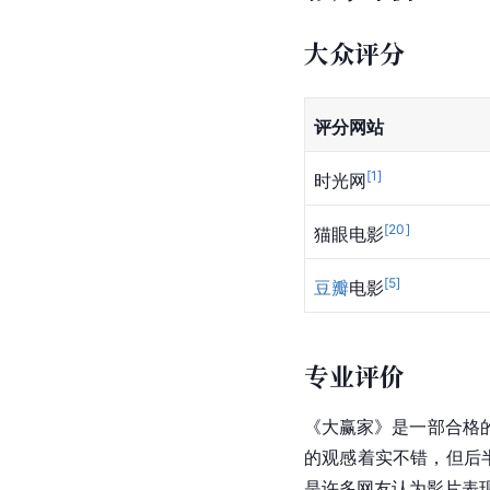
大众评分
评分网站
[
1
]
时光网
[
20
]
猫眼电影
[
5
]
豆瓣
电影
专业评价
《大赢家》是一部合格
的观感着实不错，但后半
是许多网友认为影片表