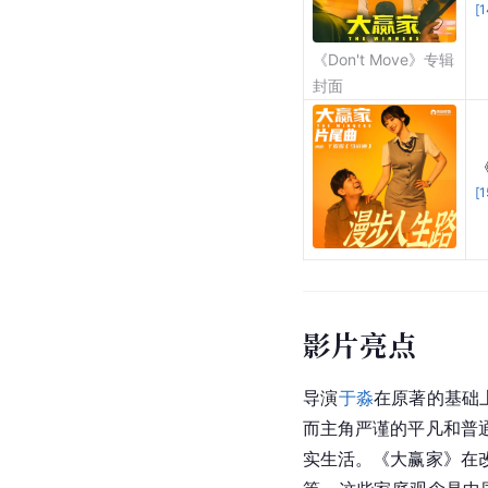
[
1
《Don't Move》专辑
封面
[
1
影片亮点
导演
于淼
在原著的基础
而主角严谨的平凡和普
实生活。《大赢家》在