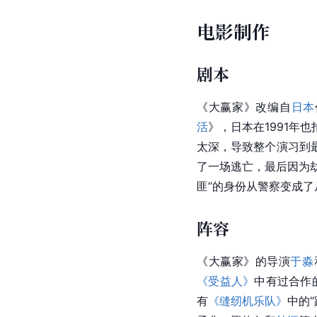
电影制作
剧本
《大赢家》改编自
日本
活
》，日本在1991年
太深，导致整个演习到
了一场逃亡，最后因为
匪”的身份从警察变成
阵容
《大赢家》的导演
于淼
《受益人》
中有过合作
有
《缝纫机乐队》
中的“