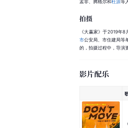
孟非
、
腾格尔
和
杜源
等
拍摄
《大赢家》于2019年
市
公安局、市住建局等
的，拍摄过程中，导演
影片配乐
《