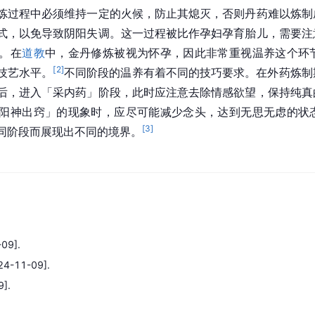
炼过程中必须维持一定的火候，防止其熄灭，否则丹药难以炼制
式，以免导致阴阳失调。这一过程被比作孕妇孕育胎儿，需要注
。在
道教
中，金丹修炼被视为怀孕，因此非常重视温养这个环
[
2
]
技艺水平。
不同阶段的温养有着不同的技巧要求。在外药炼制
后，进入「采内药」阶段，此时应注意去除情感欲望，保持纯真
阳神出窍」的现象时，应尽可能减少念头，达到无思无虑的状
[
3
]
同阶段而展现出不同的境界。
09].
24-11-09].
].