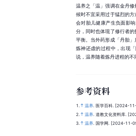
温养之「温」强调在金丹修
候时不宜采用过于猛烈的方
会对胎儿健康产生负面影响
分，同时也体现了修行者的
平衡。当外药形成「丹胎」
炼神还虚的过程中，出现「
说，温养随着炼丹进程的不
参
考
资
料
1.
温养
.
医学百科.
[2024-11-
2.
温养
.
道教文化资料库.
[20
3.
温养
.
国学网.
[2024-11-09