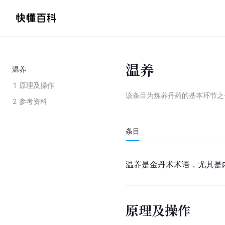
温养
温养
1
原理及操作
该条目为
炼养丹药的基本环节之
2
参考资料
条目
温养是金丹术术语，尤其是
原理及操作