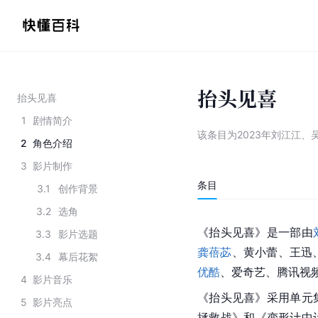
抬头见喜
抬头见喜
1
剧情简介
该条目为
2023年刘江江
2
角色介绍
3
影片制作
条目
3.1
创作背景
3.2
选角
《抬头见喜》是一部由
3.3
影片选题
龚蓓苾
、黄小蕾、
王迅
3.4
幕后花絮
优酷
、
爱奇艺
、
腾讯视
4
影片音乐
《抬头见喜》采用单元
5
影片亮点
拯救战》和《变形计中