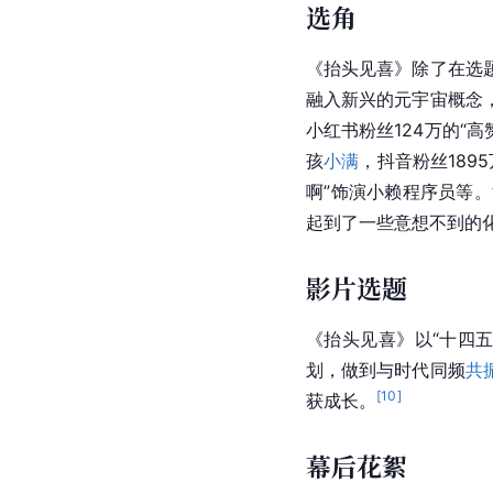
选角
《抬头见喜》除了在选
融入新兴的
元宇宙
概念
小红书粉丝124万的“
高
孩
小满
，抖音粉丝1895
啊”饰演
小赖
程序员等。
起到了一些意想不到的
影片选题
《抬头见喜》以“十四
划，做到与时代同频
共
[
10
]
获成长。
幕后花絮