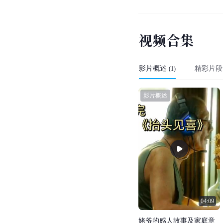
视
频
合
集
影片概述
精彩片段
(
1
)
影片概述
04:09
姥
爷
的
感
人
故
事
及
家
庭
意