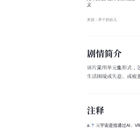
义
来源：养个奶娃儿
剧
情
简
介
该片采用单元集形式，
生活困境或失意、或疲
注
释
a.
元宇宙是指通过AI、