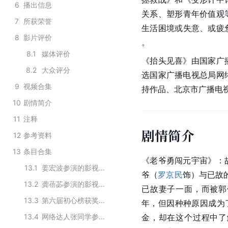
6
播出信息
关系、塑形青年价值观
7
所获荣誉
生活困境或失意、或疲
8
影片评价
。
8.1
媒体评价
《抬头见喜》由国家广
8.2
大众评分
选国家广播电视总局网
9
视频合集
持作品、北京市广播电视
10
剧情简介
11
注释
剧情简介
12
参考资料
13
条目合集
《老爷勇闯元宇宙》：
13.1
姜宏波参演的影视作品
爷（
罗京民
饰）与已故
13.2
龚蓓苾参演的影视作品
已故妻子一面，而被郭
13.3
第六届初心榜获奖名单
年，但因种种原因成为
13.4
网络达人张同学参与的相关电视节目
金，却在这个过程中了