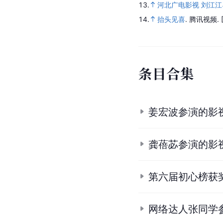
13.
河北广电影视 刘江
14.
抬头见喜
.
腾讯视频.
条
目
合
集
姜宏波参演的影
龚蓓苾参演的影
第六届初心榜获
网络达人张同学