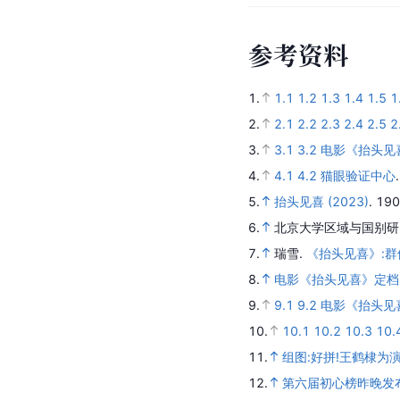
参
考
资
料
1.
1.1
1.2
1.3
1.4
1.5
1
2.
2.1
2.2
2.3
2.4
2.5
2
3.
3.1
3.2
电影《抬头见
4.
4.1
4.2
猫眼验证中心
5.
抬头见喜 (2023)
.
19
6.
北京大学区域与国别研
7.
瑞雪.
《抬头见喜》:
8.
电影《抬头见喜》定档
9.
9.1
9.2
电影《抬头见
10.
10.1
10.2
10.3
10.
11.
组图:好拼!王鹤棣为
12.
第六届初心榜昨晚发