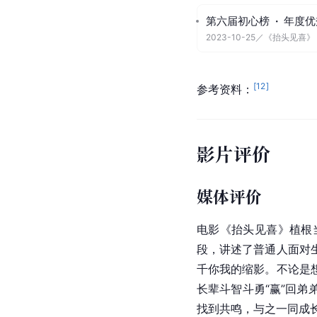
第六届初心榜
·
年度优
2023-10-25
／
《抬头见喜》
[
12
]
参考资料：
影片评价
媒体评价
电影《抬头见喜》植根
段，讲述了普通人面对
千你我的缩影。不论是
长辈斗智斗勇“赢”回
找到共鸣，与之一同成