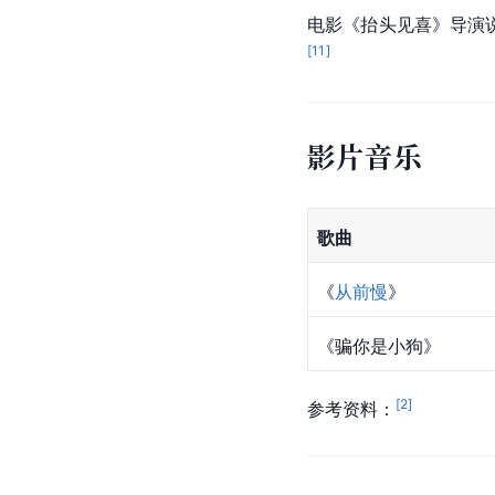
电影《抬头见喜》导演
[
11
]
影片音乐
歌曲
《
从前慢
》
《骗你是小狗》
[
2
]
参考资料：