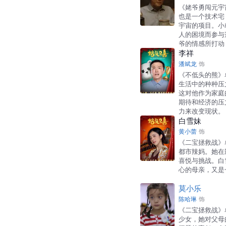
《姥爷勇闯元宇
也是一个技术宅
宇宙的项目。小
人的困境而参与
爷的情感所打动
李祥
潘斌龙
饰
《不低头的熊》
生活中的种种压
这对他作为家庭
期待和经济的压
力来改变现状。
白雪妹
黄小蕾
饰
《二宝拯救战》
都市辣妈。她在
喜悦与挑战。白
心的母亲，又是
莫小乐
陈哈琳
饰
《二宝拯救战》
少女，她对父母