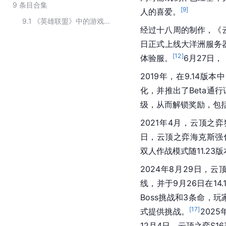
9
条目合集
[
9
]
人的喜爱。
9.1
《英雄联盟》中的游戏模式
经过十八周的制作，《云
日正式上线大洋洲服务
[
12
]
体验服。
6月27日
2019年，在9.14
化，并推出了Beta通
级，从而解锁奖励，包
2021年4月，云顶之
日，云顶之弈海克斯强
双人作战模式随11.23
2024年8月29日，云
线，并于9月26日在1
Boss挑战和3条命，
[
17
]
式提供挑战。
202
12月4日，云顶之弈S1