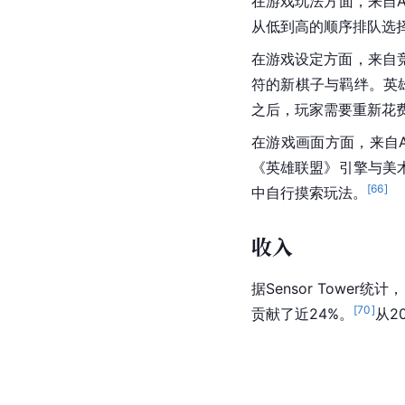
在游戏玩法方面，来自A
从低到高的顺序排队选
在游戏设定方面，来自
符的新棋子与羁绊。英
之后，玩家需要重新花
在游戏画面方面，来自
《英雄联盟》引擎与美
[
66
]
中自行摸索玩法。
收入
据Sensor Towe
[
70
]
贡献了近24%。
从2