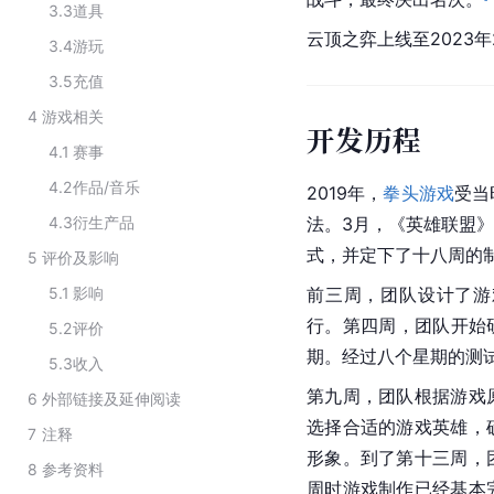
3.3
道具
云顶之弈上线至2023年2
3.4
游玩
3.5
充值
4
游戏相关
开发历程
4.1
赛事
4.2
作品/音乐
2019年，
拳头游戏
受当
4.3
衍生产品
法。3月，《英雄联盟
式，并定下了十八周的
5
评价及影响
5.1
影响
前三周，团队设计了游
行。第四周，团队开始
5.2
评价
期。经过八个星期的测
5.3
收入
第九周，团队根据游戏
6
外部链接及延伸阅读
选择合适的游戏英雄，
7
注释
形象。到了第十三周，
8
参考资料
周时游戏制作已经基本