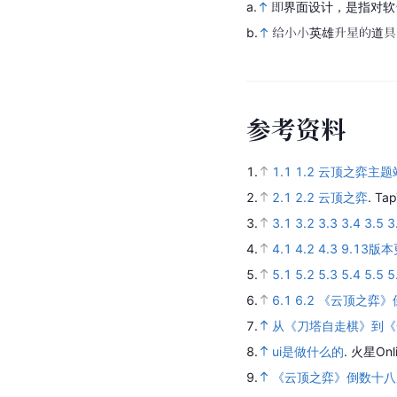
a.
即界面设计，是指对软
b.
给小小英雄升星的道具
参
考
资
料
1.
1.1
1.2
云顶之弈主题
2.
2.1
2.2
云顶之弈
.
Tap
3.
3.1
3.2
3.3
3.4
3.5
3
4.
4.1
4.2
4.3
9.13
5.
5.1
5.2
5.3
5.4
5.5
5
6.
6.1
6.2
《云顶之弈》
7.
从《刀塔自走棋》到《
8.
ui是做什么的
.
火星Onli
9.
《云顶之弈》倒数十八