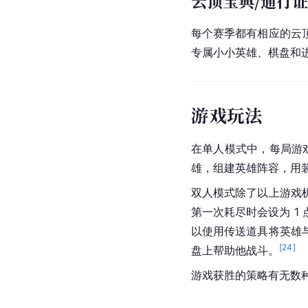
云顶宝典/通行证
每个赛季都有相应的云
专属
小小英雄
、棋盘和
游戏玩法
在单人模式中，每局游
雄，组建英雄阵容，用
双人模式除了以上游戏
第一次耗尽时会设为 
以使用传送道具将英雄
[
24
]
盘上帮助他战斗。
游戏获胜的策略有无数