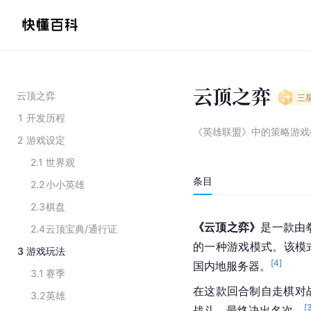
云顶之弈
云顶之弈
三
1
开发历程
《英雄联盟》中的策略游戏
2
游戏设定
2.1
世界观
条目
2.2
小小英雄
2.3
棋盘
《云顶之弈》
是一款由
2.4
云顶宝典/通行证
的一种
游戏模式
。该模式
3
游戏玩法
[
4
]
国内地服务器。
3.1
赛季
在这款回合制自走棋对
3.2
英雄
[
战斗，最终决出名次。