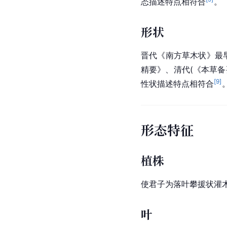
态描述特点相符合
。
形状
晋代《
南方草木状
》最
精要
》、清代(《
本草备
[
9
]
性状描述特点相符合
形态特征
植株
使君子为落叶攀援状灌木
叶