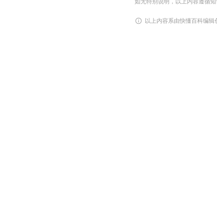
如无特别说明，以上内容遵循知识共享
以上内容系由快懂百科编辑