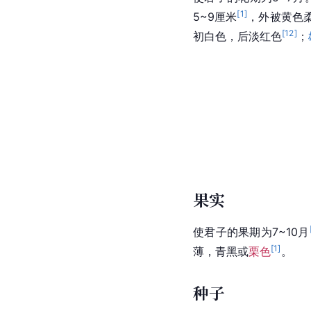
[
1
]
5~9厘米
，外被黄色
[
12
]
初白色，后淡红色
；
果实
使君子的果期为7~10月
[
1
]
薄，青黑或
栗色
。
种子