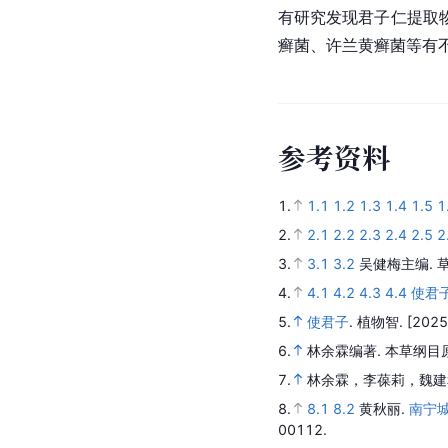
有研究发现君子仁提取
癣菌、许兰黄癣菌等有
参
考
资
料
1.
1.1
1.2
1.3
1.4
1.5
1
2.
2.1
2.2
2.3
2.4
2.5
2
3.
3.1
3.2
吴健梅主编.
4.
4.1
4.2
4.3
4.4
使君
5.
使君子
.
植物智.
[2025
6.
林余霖编著.
本草纲目原
7.
林余霖，李葆莉，魏建
8.
8.1
8.2
黄秋丽.
南宁
00112.