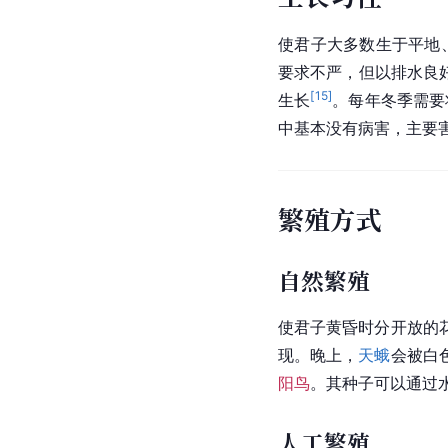
使君子大多数生于平地
要求不严，但以排水良
[
15
]
生长
。每年冬季需要
中基本没有病害，主要
繁殖方式
自然繁殖
使君子黄昏时分开放的
现。晚上，
天蛾
会被白
阳鸟
。其种子可以通过
人工繁殖