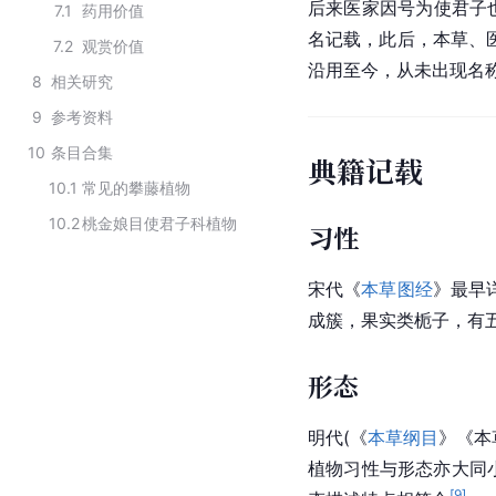
后来医家因号为使君子也
7.1
药用价值
名记载，此后，本草、医
7.2
观赏价值
沿用至今，从未出现名
8
相关研究
9
参考资料
10
条目合集
典籍记载
10.1
常见的攀藤植物
10.2
桃金娘目使君子科植物
习性
宋代
《
本草图经
》最早
成簇，果实类
栀子
，有
形态
明代(《
本草纲目
》《
本
植物习性与形态亦大同
[
9
]