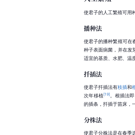
使君子的人工繁殖可用
播种法
使君子的播种繁殖可在
种子表面病菌，并在发
适宜的基质、水肥、温
扦插法
使君子扦插法有
枝插
和
[
19
]
次年移植
。根插法即
的
插条
，扦插于苗床，
分株法
使君子分株法是在春季