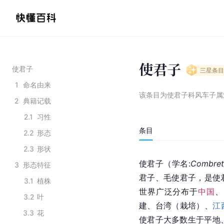
使君子
使君子
三星
条目
1
命名由来
该条目为
使君子科风车子属
2
典籍记载
2.1
习性
条目
2.2
形态
2.3
形状
使君子（
学名
:
Combret
3
形态特征
君子、毛使君子，是使
3.1
植株
世界广泛分布于
中国
、
3.2
叶
建、台湾（栽培）、
江
3.3
花
使君子大多数生于平地