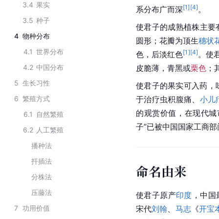
3.4
果实
[
1
]
[
4
]
系分布广而深
。
3.5
种子
使君子的成熟植株主要
4
物种分布
圆形；花瓣为顶生
穗状
4.1
世界分布
[
1
]
[
4
]
色，后淡红色
。使
4.2
中国分布
皮脆薄，青黑或
栗色
；
5
生长习性
使君子的果实可入药，
6
繁殖方式
于治疗虫积腹痛、
小儿
的观赏价值，在现代城
6.1
自然繁殖
子”已被中国国家工商
6.2
人工繁殖
播种法
扦插法
命名由来
分株法
压藤法
使君子原产
印度
，中国
7
功用价值
宋代
刘翰
、
马志
《
开宝