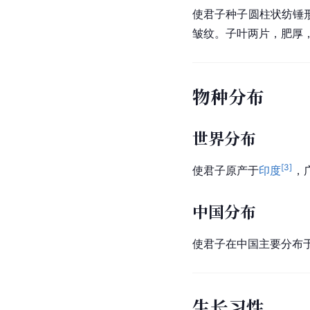
使君子种子圆柱状
纺锤
皱纹。子叶两片，肥厚
物种分布
世界分布
[
3
]
使君子原产于
印度
，
中国分布
使君子在中国主要分布
生长习性