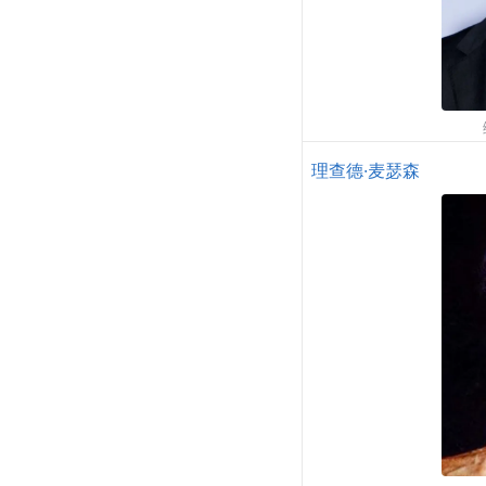
理查德·麦瑟森