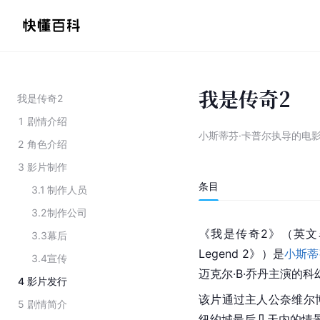
我是传奇2
我是传奇2
1
剧情介绍
小斯蒂芬·卡普尔执导的电
2
角色介绍
3
影片制作
条目
3.1
制作人员
3.2
制作公司
《我是传奇2》（英文名为《U
3.3
幕后
Legend 2》）是
小斯蒂
3.4
宣传
迈克尔·B·乔丹主演的
4
影片发行
该片通过主人公奈维尔
5
剧情简介
纽约城最后几天内的情