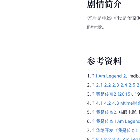
剧
情
简
介
该片是电影《我是传奇
的情景。
参
考
资
料
1.
I Am Legend 2
.
imdb
2.
2.1
2.2
2.3
2.4
2.5
2
3.
我是传奇2 (2015)
.
1
4.
4.1
4.2
4.3
Mtime时
5.
我是传奇2
.
猫眼电影.
6.
我是传奇 I Am Legend
7.
华纳开发《我是传奇》
8.
8.1
8.2
8.3
I Am Leg