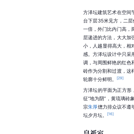
方泽坛建筑艺术在空间
台下层35米见方，二
一倍，外门比内门高，两
层递进的方法，大大加
小，人越显得高大，相
感。方泽坛设计中只采
调，与周围鲜艳的红色
砖作为分割和过渡，这
[
29
]
轮廓十分鲜明。
方泽坛的平面为正方形
征“地为阴”，黄琉璃砖象
宗
朱厚
熜力排众议不遵
[
16
]
坛夕月坛。
皇祇室