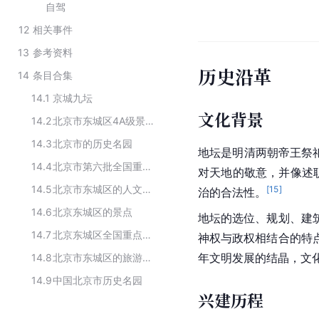
自驾
12
相关事件
13
参考资料
历史沿革
14
条目合集
14.1
京城九坛
文化背景
14.2
北京市东城区4A级景区名录
14.3
北京市的历史名园
地坛是明清两朝帝王祭
14.4
北京市第六批全国重点文物保护单位
对天地的敬意，并像述
14.5
北京市东城区的人文景点
[
15
]
治的合法性。
14.6
北京东城区的景点
地坛的选位、规划、建
14.7
北京东城区全国重点文物保护单位
神权与政权相结合的特
年文明发展的结晶，文
14.8
北京市东城区的旅游景点
14.9
中国北京市历史名园
兴建历程