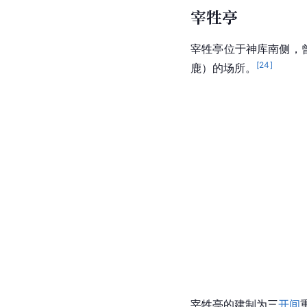
宰牲亭
宰牲亭位于神库南侧，曾
[
24
]
鹿）的场所。
宰牲亭的建制为三
开间