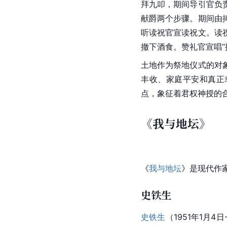
拜九叩，期间
导引
官负
献爵两个步骤。期间由
听读祝官宣读祝文。读
撤下酒食。赞礼官宣唱
土地作为祭地仪式的对
丰收、家庭平安和真正
点，象征着君权神授的
《我与地坛》
《
我与地坛
》是现代作
史铁生
史铁生
（1951年1月4日