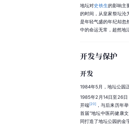
地坛对
史铁生
的影响主
的时间，从皇家祭坛沦
是年轻气盛的年纪却忽
中的命运无常，超然地
开发与保护
开发
1984年5月，
地坛
公园
1985年2月14日至
[
20
]
开端
，与后来历年举
首届“地坛中医药健康文
同打造了地坛公园的金