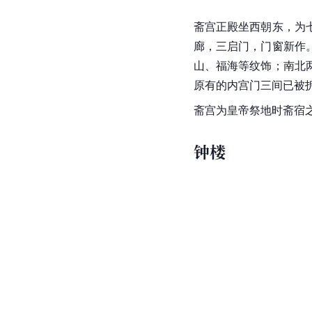
斋宫正殿坐西朝东，为
廊，三启门，门窗新作
山、福海等纹饰；南北
原有的内宫门三间已被
斋宫为皇帝祭地时斋宿
钟楼