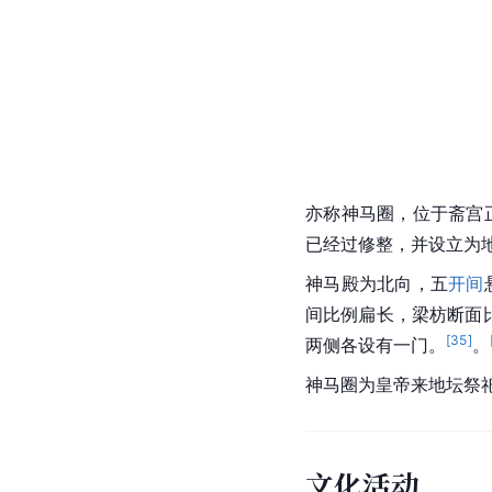
亦称神马圈，位于斋宫正
已经过修整，并设立为
神马殿为北向，五
开间
间比例扁长，梁枋断面比
[
35
]
两侧各设有一门。
。
神马圈为皇帝来地坛祭
文化活动