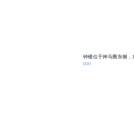
钟楼位于神马圈东侧，东
[
33
]