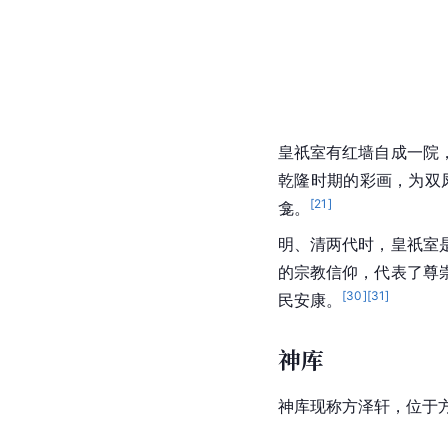
皇祇室有红墙自成一院
乾隆时期的彩画，为双
[
21
]
龛。
明、清两代时，皇祇室
的宗教信仰，代表了尊
[
30
]
[
31
]
民安康。
神库
神库现称方泽轩，位于方