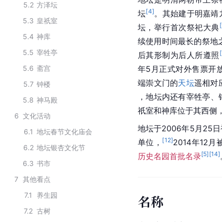
5.2
方泽坛
[
4
]
坛
。其始建于明嘉靖
5.3
皇祇室
[
坛，举行首次祭祀大典
5.4
神库
续使用时间最长的祭地
5.5
宰牲亭
[
后其形制为后人所遵照
5.6
斋宫
年5月正式对外售票开
端崇文门的
天坛
遥相对
5.7
钟楼
，地坛内还有宰牲亭、
5.8
神马殿
祇室和神库位于其西侧
6
文化活动
地坛于2006年5月2
6.1
地坛春节文化庙会
[
12
]
单位，
2014年12
6.2
地坛银杏文化节
[
5
]
[
14
]
历史名园首批名录
6.3
书市
7
其他看点
7.1
养生园
名称
7.2
古树