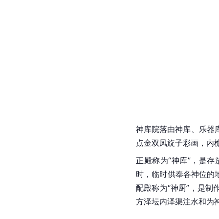
神库院落由神库、乐器
点金双凤旋子彩画，内
正殿称为“神库”，是
时，临时供奉各神位的
配殿称为“神厨”，是
方泽坛内泽渠注水和为神