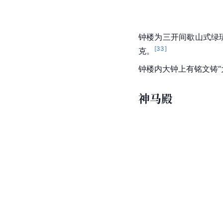
钟楼为三开间歇山式绿
[
33
]
克。
钟楼内大钟上有铭文铸“
神马殿