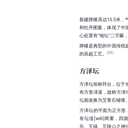
新建牌楼高达13.5米
和牡丹图案，体现了中
心处置有“地坛”二字匾
牌楼是典型的中国传统
[
28
]
的高超工艺。
方泽坛
方泽坛俗称拜台，位于
有方形泽渠，故称方泽坛
坛面改换为艾青石铺墁。
方泽坛的平面为正方形
有坛
壝[wěi]
两重，四
岳、五镇、五陵山之神