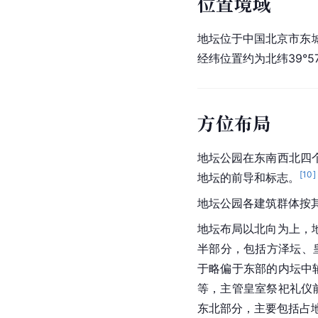
位置境域
地坛位于中国北京市东
经纬位置约为北纬39°57′5″
方位布局
地坛公园在东南西北四
[
10
]
地坛的前导和标志。
地坛公园各建筑群体按
地坛布局以北向为上，
半部分，包括方泽坛、
于略偏于东部的内坛中
等，主管皇室祭祀礼仪
东北部分，主要包括占