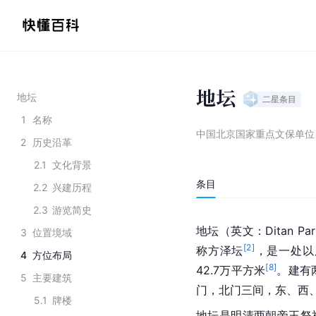
地坛
地坛
二星
条目
1
名称
中国北京国家重点文保单位
2
历史沿革
2.1
文化背景
条目
2.2
兴建历程
2.3
游览简史
地坛（英文：Ditan Par
3
位置境域
[
2
]
称方泽坛
，是一处以
4
方位布局
[
8
]
42.7万平方米
。建有
5
主要建筑
门，北门三间，东、西
5.1
牌楼
地坛是明清两朝帝王祭