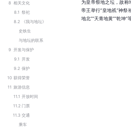
为皇帝祭地之坛，故称
8
相关文化
帝王举行“
皇地祇
”神祭
8.1
祭祀
地北”“天青地黄”“乾坤
8.2
《我与地坛》
史铁生
与地坛的联系
9
开发与保护
9.1
开发
9.2
保护
10
获得荣誉
11
旅游信息
11.1
开放时间
11.2
门票
11.3
交通
乘车