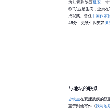
为
知青
到陕西
延安
一带
称“职业是生病，业余在
成就奖。曾任
中国作家
46分，史铁生因突发
脑
与地坛的联系
史铁生
在双腿残疾的沉
至于到他写作《
我与地