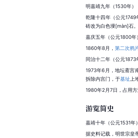
明嘉靖九年（1530年
乾隆十四年（公元1749
砖改为白色墁[màn]
嘉庆五年（公元1800
1860年8月，
第二次鸦
同治十二年（公元1873
1973年6月，地坛斋
拆除内宫门，于
基址
上
1980年2月7日，占
游览简史
嘉靖十年（公元1531年
据史料记载，明世宗皇