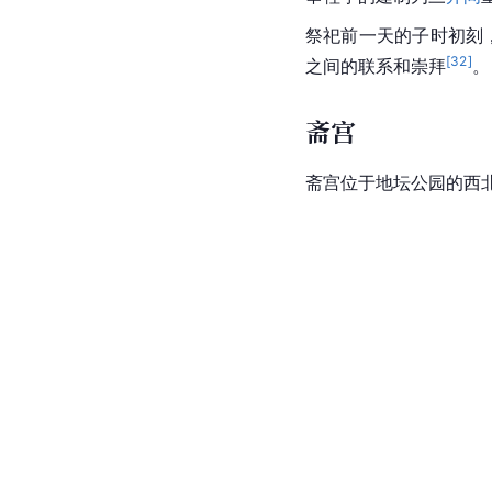
祭祀前一天的子时初刻
[
32
]
之间的联系和崇拜
。
斋宫
斋宫位于地坛公园的西北