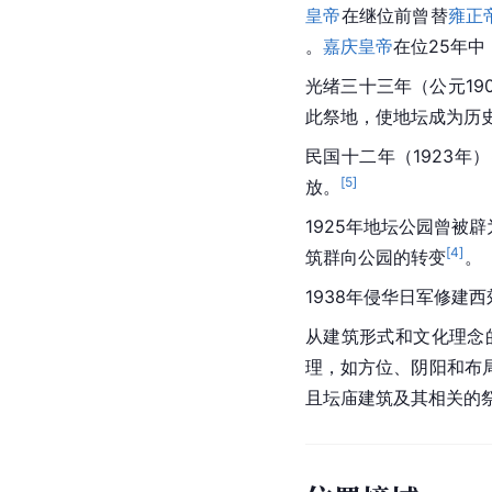
皇帝
在继位前曾替
雍正
。
嘉庆皇帝
在位25年
光绪三十三年（公元19
此祭地，使地坛成为历
民国十二年（1923
[
5
]
放。
1925年地坛公园曾被辟
[
4
]
筑群向公园的转变
。
1938年侵华日军修建
从建筑形式和文化理念
理，如方位、阴阳和布
且坛庙建筑及其相关的