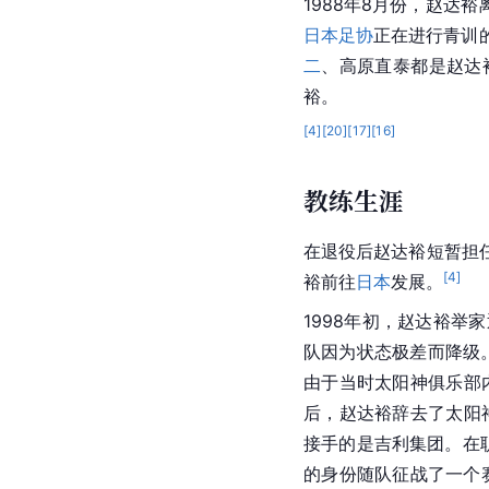
日本履历
1988年8月份，赵达
日本足协
正在进行青训
二
、高原直泰都是赵达
裕。