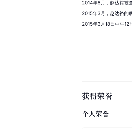
2002、2003两个
生病去世
2014年6月，赵达裕被
2015年3月，赵达裕
2015年3月18日中午