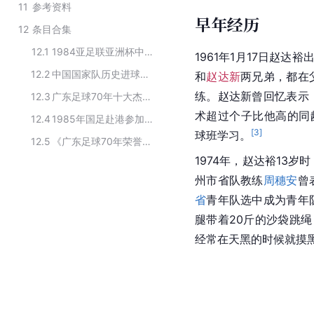
11
参考资料
早年经历
12
条目合集
12.1
1984亚足联亚洲杯中国队球员
1961年1月17日赵达
12.2
中国国家队历史进球榜TOP10
和
赵达新
两兄弟，都在
练。赵达新曾回忆表示
12.3
广东足球70年十大杰出男球员
术超过个子比他高的同
12.4
1985年国足赴港参加世界杯预选赛的申报名单
[
3
]
球班学习。
12.5
《广东足球70年荣誉奖》获得者
1974年，赵达裕13
州市
省队教练
周穗安
曾
省
青年队选中成为青年
腿带着20斤的沙袋跳
经常在天黑的时候就摸