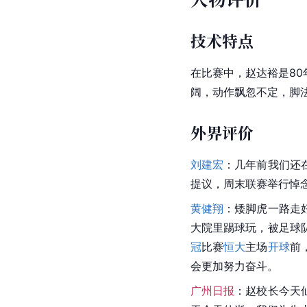
国家队总计
[
10
]
人物评价
技术特点
在比赛中，赵达裕是80