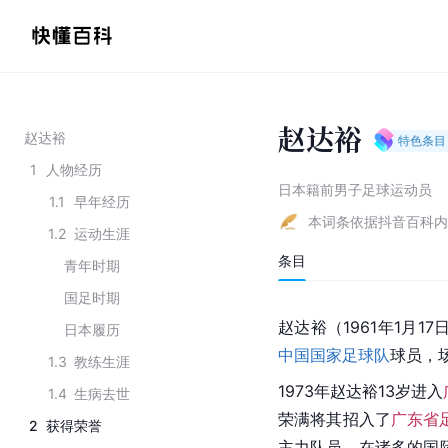
赵达裕
赵达裕
特色条目
1
人物经历
日本籍前男子足球运动员
1.1
早年经历
本词条依据抖音百科内
1.2
运动生涯
条目
青年时期
国足时期
赵达裕（1961年1月17日
日本履历
中国国家足球队
球员，
1.3
教练生涯
1973年赵达裕13岁进入
1.4
生病去世
荣满将其招入了
广东省
2
获得荣誉
主力队员，在诸多的国际