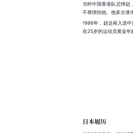
1985年，中国队参加第
的尾声得到替补的位置
当时中国香港队忌惮赵
不再惧怕他。他多次请
1986年，赵达裕入选
在25岁的运动员黄金年