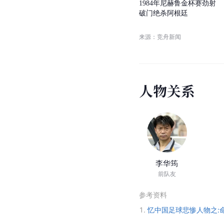
赛场集锦
赛场之外
(
3
)
赛场集锦
00:14
1
9
8
4
年
尼
赫
鲁
金
杯
赛
劲
射
破
门
绝
杀
阿
根
廷
来源：竞舟新闻