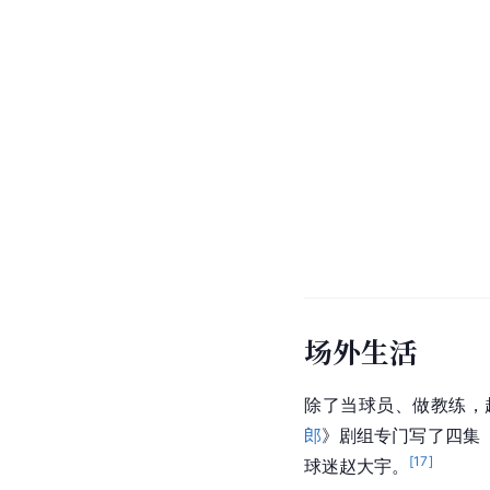
商业活动
1999年底，赵达裕回到
为国家培训足球队员。
一百多名正式学生，从
设在这里，可见其影响
2004年底，经赵达
边。占地面积一百多亩，
基地。为了让学生们学
2014年11月11日
[
24
]
讨论。