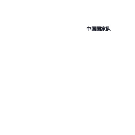
中国国家队