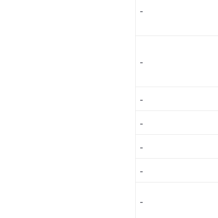
-
-
-
-
-
-