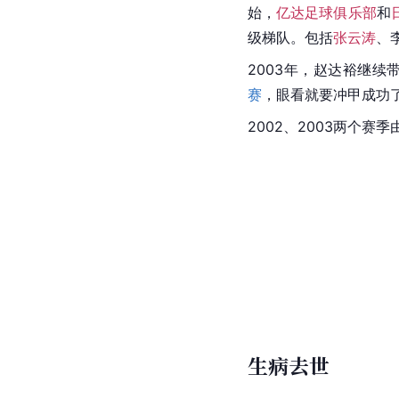
[
4
]
[
20
]
[
17
]
[
16
]
教练生涯
在退役后赵达裕短暂担
[
4
]
裕前往
日本
发展。
1998年初，赵达裕举
队因为状态极差而降级
由于当时太阳神俱乐部
后，赵达裕辞去了太阳
接手的是
吉利集团
。在
的身份随队征战了一个
始，
亿达足球俱乐部
和
级梯队。包括
张云涛
、
2003年，赵达裕继
赛
，眼看就要冲甲成功了