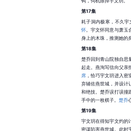
钩，伺机除掉宇文玥。
第17集
耗子洞内极寒，不久宇
怀
。宇文怀同意与萧玉
身上的木珠，推测她的
第18集
楚乔回到青山院独自思
起走。燕洵写信向父亲
席
，恰巧宇文玥进入密
弃辅佐燕世城，并设计
和绝技。楚乔误打误撞
手中的一枚棋子。
楚乔
第19集
宇文玥在得知宇文灼的
密谋陷害燕世城。此时