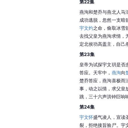
第22集
燕洵和楚乔与燕北人马
成功逃脱，忽然一支暗
宇文灼
之命，偷取冰雪
去找父皇为燕洵求情，
定北侯功高盖主，自己
第23集
皇帝为试探宇文玥是否
答应。天牢中，
燕洵
向
楚乔答应，燕洵喜极而
事，动之以情，求父皇
跳，三十六声洪钟巨响
第24集
宇文怀
盛气凌人，宣读
裂，拒绝接旨验尸。宇