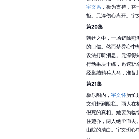
宇文席
，极为支持，将
拒。元淳伤心离开。宇
第20集
朝廷之中，一场铲除燕
的口信。然而楚乔心中
设法打听消息。元淳得
行动果决干练，迅速斩
经集结精兵人马，准备
第21集
极乐阁内，
宇文怀
匆忙
文玥赶到阻拦。两人在
假死的真相。她要为临
住楚乔，两人绝尘而去
山院的清白。宇文玥心