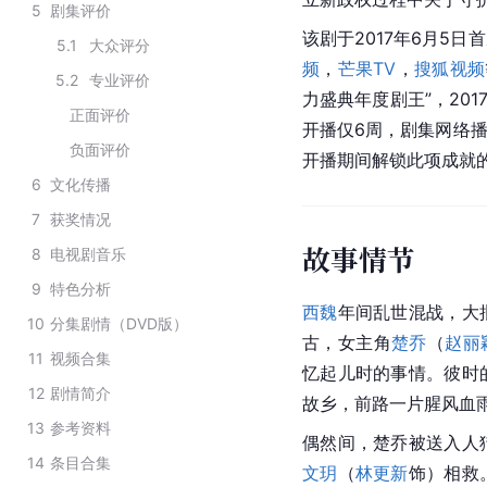
5
剧集评价
该剧于2017年6月5日
5.1
大众评分
频
，
芒果TV
，
搜狐视频
5.2
专业评价
力盛典年度剧王”，201
正面评价
开播仅6周，剧集网络播
负面评价
开播期间解锁此项成就
6
文化传播
7
获奖情况
故事情节
8
电视剧音乐
9
特色分析
西魏
年间乱世混战，大
10
分集剧情（DVD版）
古，女主角
楚乔
（
赵丽
11
视频合集
忆起儿时的事情。彼时
12
剧情简介
故乡，前路一片腥风血
13
参考资料
偶然间，
楚乔
被送入人
14
条目合集
文玥
（
林更新
饰）相救