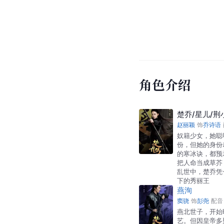
角色介绍
楚乔/星儿/荆
赵丽颖
饰
乔诗语
奴籍少女，她聪
份，但她的身份
的寒冰诀，都预
把人命当成草芥
乱世中，楚乔凭
下的秀丽王
燕洵
窦骁
饰
彭尧
配音
燕北世子，开始
艺。但因皇帝多