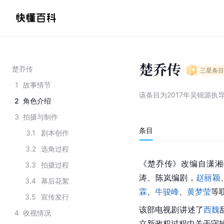
楚乔传
楚乔传
三星
条目
1
故事情节
该条目为
2017年吴锦源执
2
角色介绍
3
拍摄与制作
条目
3.1
剧本创作
3.2
选角过程
《楚乔传》改编自
潇湘
3.3
拍摄过程
涛
、
陈岚
编剧，
赵丽颖
3.4
幕后花絮
霖
、
牛骏峰
、
黄梦莹
等
3.5
宣传发行
该部电视剧讲述了
西魏
4
收视情况
立新政权过程中关于守