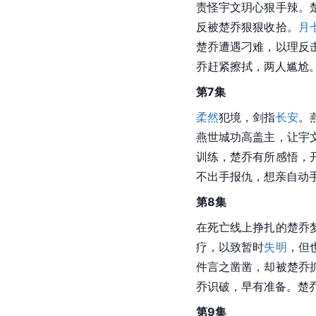
责怪宇文玥心狠手辣。
反被楚乔狠狠收拾。
月
楚乔遭遇刁难，以理反
乔赶紧擦拭，两人尴尬
第7集
柔然
犯境，剑指
长安
。
燕世城功高盖主，让宇
训练，楚乔有所感悟，
不出手报仇，想亲自动
第8集
在死亡线上挣扎的楚乔
疗，以致暂时
失明
，但
件言之凿凿，却被楚乔
乔识破，早有准备。楚
第9集