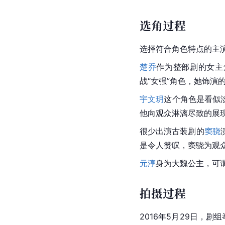
选角过程
选择符合角色特点的主
楚乔
作为整部剧的女主
战“女强”角色，她饰演
宇文玥
这个角色是看似
他向观众淋漓尽致的展
很少出演古装剧的
窦骁
是令人赞叹，窦骁为观
元淳
身为大魏公主，可
拍摄过程
2016年5月29日，剧