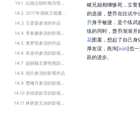
14.1
以南北朝时期为背景拍摄的电视剧
睹兄姐相继惨死，立誓
14.2
2017年湖南卫视播出的电视剧
的选拔，楚乔在比试中
乔
身手敏捷，是个练武
14.3
王彦霖参演的作品
练的同时，楚乔渐渐开
14.4
李春嫒参演的影视作品
花
图案，想起了自己身
14.5
黄梦莹参演的作品
厚友谊，燕
洵
[
xún
]
也一
14.6
朱圣祎参演的影视作品
跃的进步。
14.7
赵丽颖主要电视剧作品
14.8
胡兵参演的影视作品
14.9
曹曦月参演的影视作品
14.10
吴锦源执导的影视作品
14.11
林更新主演的影视作品