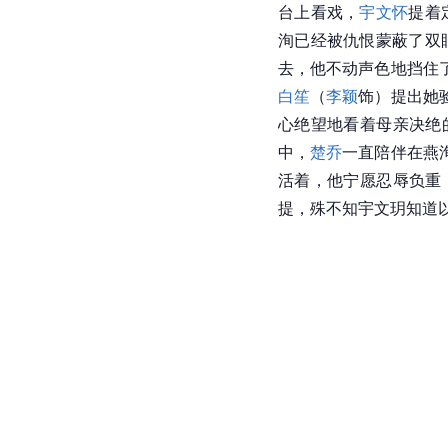
台上看戏，
宇文怀
提着
洵已经被仇恨蒙蔽了双
去，他不动声色地挡住
白笙
（
李颖
饰）提出她
心绝望地看着母亲决绝
中，
楚乔
一直陪伴在燕
活着，他宁愿忍辱负重
提，殊不知宇文玥知道