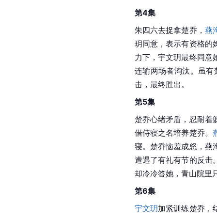
第4集
朱四六去捉拿楚乔，
燕
玥同意，表示有资格的
力下，宇文玥最终同意
连输两场者淘汰。虽有
击，最终胜出。
第5集
楚乔心绪矛盾，忍耐着
借侍寝之名培养楚乔。
寝。楚乔恼羞成怒，燕
遭遇了有礼有节的反击
却冷冷答她，青山院里
第6集
宇文玥
加紧训练楚乔，