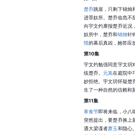
楚乔
跳崖，只剩下锦烛
进罪奴所。楚乔临危不
向宇文灼禀报楚乔近况
奴所中，楚乔和
锦烛
针
惜
的幕后真凶，她答应
第10集
宇文灼勉强同意宇文玥
练楚乔。
元嵩
在庭院中
妙拒绝。宇文玥怀疑楚
生了一种自然的信赖和
第11集
寒食节
即将来临，小八
突然提出，要楚乔换上
遇大梁谍者
萧玉
和隐心