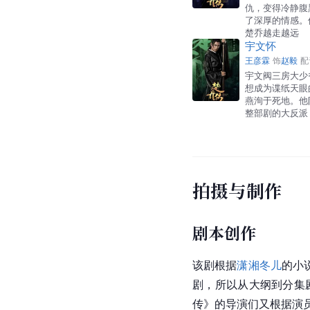
仇，变得冷静腹
了深厚的情感。
楚乔越走越远
宇文怀
王彦霖
饰
赵毅
配
宇文阀三房大少
想成为谍纸天眼
燕洵于死地。他
整部剧的大反派
拍摄与制作
剧本创作
该剧根据
潇湘冬儿
的小
剧，所以从大纲到分集剧
传》的导演们又根据演