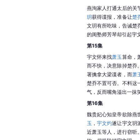
燕洵家人打通太后的关
玥
获得谍报，准备让
楚
文玥有所吃味，告诫楚
的闺塾师芳琴却引起宇
第15集
宇文怀来找
萧玉
算命，
而不快，决意除掉楚乔
署擒拿大梁谍者，而
萧
楚乔不置可否。不料这
气，反而嘴角溢出一抹
第16集
魏贵妃心知皇帝欲除燕
玉
，
宇文灼
遂让宇文玥
近萧玉等人，进行窃听