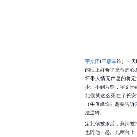
宇文怀
(
王彦霖
饰）一天
的话正好合了皇帝的心
怀带人悄无声息的将定
少。不到片刻，宇文怀
北侯就这么死在了长安
（牛俊峰饰）想要告诉
法逆转。
定北侯被杀后，燕洵被
也随他一起。九幽台上