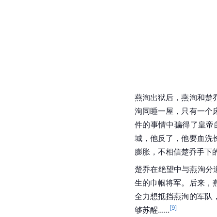
燕洵
出狱后，燕洵和
楚
洵同睡一屋，只有一个
件的事情中骗得了皇帝
城
，他反了，他要血洗
膨胀，不相信
楚乔
手下
楚乔在绝望中与
燕洵
分
生的巾帼将军。后来，
全力想抵挡燕洵的军队
[
9
]
够
苏醒......