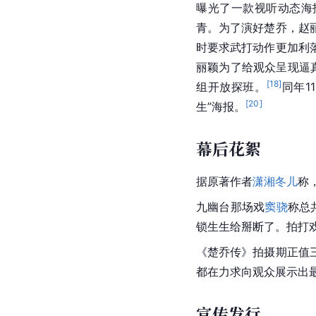
曝光了一款视听动态海
青
。为了演好楚乔，
赵
时要求武打动作更加利
丽颖
为了给观众呈现逼
[
18
]
组开放探班。
同年1
[
20
]
生”海报。
幕后花絮
据原著作者
潇湘冬儿
称
九幽台那场戏
窦骁
称总
锁生生给掰断了。拍打
《楚乔传》拍摄期正值
都在力求向观众展示出
宣传发行