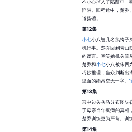
不小心掉入了陷阱中，
陷阱。回程途中，楚乔
道扬镳。
第12集
小七
小八被几名纨绔子
机行事。楚乔回到青山
的谎言。嘲笑她机关算
楚乔和
小七
小八被朱四
巧妙推理，当众判断出
里面的绢帛空无一字。
第13集
宫中边关兵马分布图失
于母亲当年疯病的真相
楚乔训练更为严苛。训
第14集