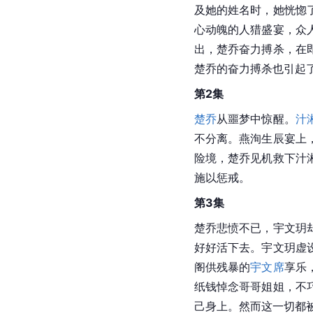
及她的姓名时，她恍惚
心动魄的人猎盛宴，众
出，楚乔奋力搏杀，在
楚乔的奋力搏杀也引起
第2集
楚乔
从噩梦中惊醒。
汁
不分离。燕洵生辰宴上
险境，楚乔见机救下汁
施以惩戒。
第3集
楚乔悲愤不已，宇文玥
好好活下去。宇文玥虚
阁供残暴的
宇文席
享乐
纸钱悼念哥哥姐姐，不
己身上。然而这一切都