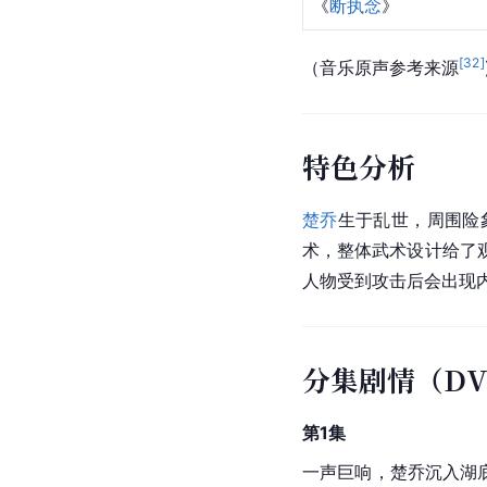
《
断执念
》
[
32
]
（音乐原声参考来源
特色分析
楚乔
生于乱世，周围险
术，整体武术设计给了
人物受到攻击后会出现
分集剧情（D
第1集
一声巨响，楚乔沉入湖