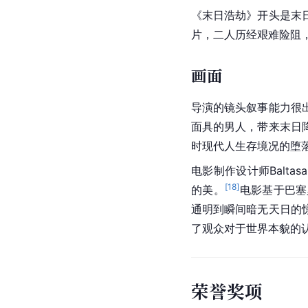
《末日浩劫》开头是末
片，二人历经艰难险阻
画面
导演的镜头叙事能力很
面具的男人，带来末日
时现代人生存境况的堕
电影制作
设计师Baltasar
[
18
]
的美。
电影基于巴塞
通明到瞬间暗无天日的
了观众对于世界本貌的
荣誉奖项