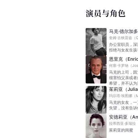
演员与角色
马克·德尔加多（
奎姆·古铁雷兹（Qui
办公室职员，深
拒绝与女友生孩
恩里克（Enri
何塞·卡罗纳（José
马克的上司，因
很害怕父亲或者
希望，并不认为
茱莉亚（Juli
玛尔塔·埃图娜（Mar
马克的女友，一
失望，没有告诉
安德莉亚（An
拉蒂西亚·多瑞拉（Le
茱莉亚的闺蜜