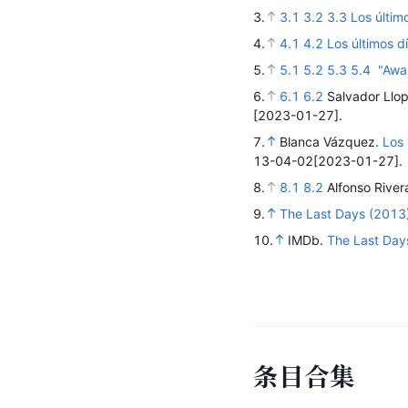
3.
3.1
3.2
3.3
Los últim
4.
4.1
4.2
Los últimos 
5.
5.1
5.2
5.3
5.4
"Awar
6.
6.1
6.2
Salvador Llop
[2023-01-27].
7.
Blanca Vázquez.
Los 
13-04-02
[2023-01-27].
8.
8.1
8.2
Alfonso River
9.
The Last Days (2013
10.
IMDb.
The Last Day
条
目
合
集