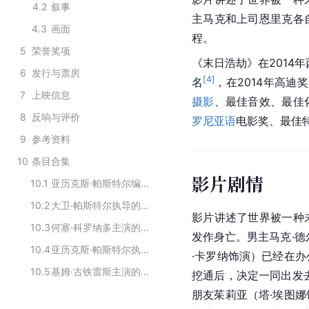
4.2
叙事
主马克和上司恩里克各
4.3
画面
程。
5
荣誉奖项
《末日浩劫》在2014
6
发行与票房
[
4
]
名
，在2014年高迪奖
7
上映信息
摄影
、最佳音效、最佳
8
反响与评价
罗尼亚语
电影奖、最佳特
9
参考资料
10
条目合集
影片剧情
10.1
亚历克斯·帕斯特尔编剧的作品
10.2
大卫·帕斯特尔执导的作品
影片讲述了世界被一种
10.3
何塞·科罗纳多主演的电影
发作身亡。男主马克·德
10.4
亚历克斯·帕斯特尔执导的作品
·卡罗纳饰演）已经在
10.5
基姆·古铁雷斯主演的电影
挖通后，决定一同出发
朋友
茱莉亚
（塔·埃图