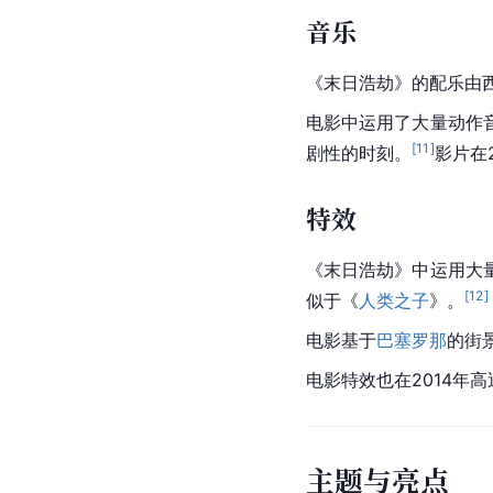
音乐
《末日浩劫》的配乐由
电影中运用了大量动作
[
11
]
剧性的时刻。
影片在2
特效
《末日浩劫》中运用大
[
12
]
似于《
人类之子
》。
电影基于
巴塞罗那
的街
电影特效也在2014年高迪
主题与亮点