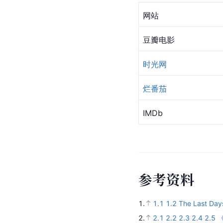
网站
豆瓣电影
时光网
烂番茄
IMDb
参
考
资
料
1.
1.1
1.2
The Last Day
2.
2.1
2.2
2.3
2.4
2.5