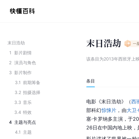
末日浩劫
末日浩劫
一
1
影片剧情
该条目为
2013年西班牙上
2
演员与角色
3
影片制作
条目
3.1
前期筹备
3.2
拍摄选择
电影《末日浩劫》（
西
3.3
音乐
部科幻
惊悚片
，由
大卫
3.4
特效
塞·卡罗纳多
主演，于20
4
主题与亮点
26日在中国内地上映，是
4.1
主题
影片讲述了世界被一种