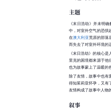
主题
《末日浩劫》并未明确
中，对室外空气的恐惧
在
澳大利亚
荒原的部落
而失去了对室外环境的
《末日浩劫》的核心是
里克的困境都来源于他
也为故事蒙上了温暖的
除了友情，故事中也有
得知茱莉亚怀孕，又有
友情构成了故事中人物
叙事