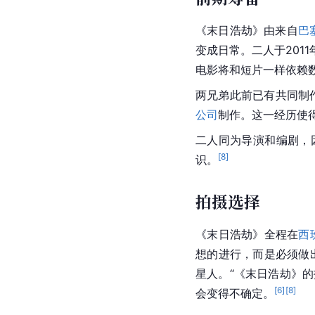
《末日浩劫》由来自
巴
变成日常。二人于201
电影将和
短片
一样依赖
两兄弟此前已有共同制作
公司
制作。这一经历使
二人同为导演和编剧，
[
8
]
识。
拍摄选择
《末日浩劫》全程在
西
想的进行，而是必须做出
星人
。“《末日浩劫》的
[
6
]
[
8
]
会变得不确定。